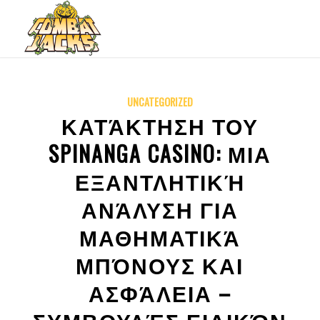
UNCATEGORIZED
ΚΑΤΆΚΤΗΣΗ ΤΟΥ
SPINANGA CASINO: ΜΙΑ
ΕΞΑΝΤΛΗΤΙΚΉ
ΑΝΆΛΥΣΗ ΓΙΑ
ΜΑΘΗΜΑΤΙΚΆ
ΜΠΌΝΟΥΣ ΚΑΙ
ΑΣΦΆΛΕΙΑ –