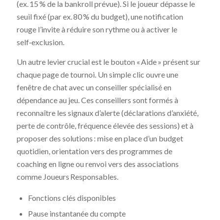
(ex. 15 % de la bankroll prévue). Si le joueur dépasse le
seuil fixé (par ex. 80 % du budget), une notification
rouge l’invite à réduire son rythme ou à activer le
self‑exclusion.
Un autre levier crucial est le bouton « Aide » présent sur
chaque page de tournoi. Un simple clic ouvre une
fenêtre de chat avec un conseiller spécialisé en
dépendance au jeu. Ces conseillers sont formés à
reconnaître les signaux d’alerte (déclarations d’anxiété,
perte de contrôle, fréquence élevée des sessions) et à
proposer des solutions : mise en place d’un budget
quotidien, orientation vers des programmes de
coaching en ligne ou renvoi vers des associations
comme Joueurs Responsables.
Fonctions clés disponibles
Pause instantanée du compte