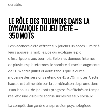
durable.
LE RÔLE DES TOURNOIS DANS LA
DYNAMIQUE DU JEU D’ÉTÉ –
350 MOTS
Les vacances d’été offrent aux joueurs un accès illimité à
leurs appareils mobiles, ce qui explique le pic
d’inscriptions aux tournois. Selon les données internes
de plusieurs plateformes, le nombre d’inscrits augmente
de 30 % entre juillet et août, tandis que la durée
moyenne des sessions s’étend de 45 à 70 minutes. Cette
hausse est alimentée par la combinaison de promotions
« sun‑bonus », de jackpots progressifs affichés en temps
réel et d’une visibilité accrue sur les réseaux sociaux.
La compétition génère une pression psychologique