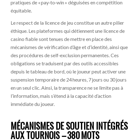
pratiques de « pay‑to‑win » déguisées en compétition
équitable.
Le respect de la licence de jeu constitue un autre pilier
éthique. Les plateformes qui détiennent une licence de
casino fiable sont tenues de mettre en place des
mécanismes de vérification d’âge et d’identité, ainsi que
des procédures de self‑exclusion permanentes. Ces
obligations se traduisent par des outils accessibles
depuis le tableau de bord, où le joueur peut activer une
suspension temporaire de 24 heures, 7 jours ou 30 jours
en un seul clic. Ainsi, la transparence ne se limite pas à
l’information, mais s’étend à la capacité d’action
immédiate du joueur.
MÉCANISMES DE SOUTIEN INTÉGRÉS
AUX TOURNOIS – 380 MOTS