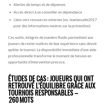
Alertes de temps et de dépenses
Accès direct à un conseiller en dépendance
Liens vers ressources externes (ex. Jeanlassalle2017
pour des informations neutres sur la prévention)
Ces outils, intégrés de manière fluide, permettent aux
joueurs de rester maîtres de leur expérience sans devoir
quitter le tournoi. La disponibilité immédiate d’une aide
professionnelle transforme le moment de tension en
opportunité d’intervention précoce.
ÉTUDES DE CAS : JOUEURS QUI ONT
RETROUVÉ L’ÉQUILIBRE GRÂCE AUX
TOURNOIS RESPONSABLES –
260 MOTS