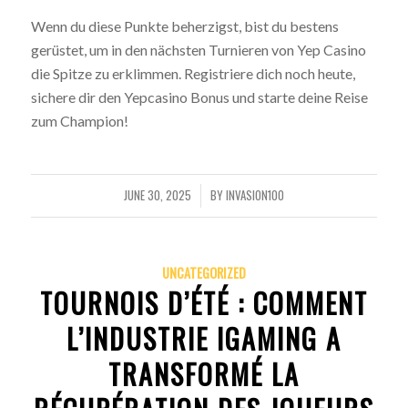
Wenn du diese Punkte beherzigst, bist du bestens
gerüstet, um in den nächsten Turnieren von Yep Casino
die Spitze zu erklimmen. Registriere dich noch heute,
sichere dir den Yepcasino Bonus und starte deine Reise
zum Champion!
JUNE 30, 2025
BY
INVASION100
/
UNCATEGORIZED
TOURNOIS D’ÉTÉ : COMMENT
L’INDUSTRIE IGAMING A
TRANSFORMÉ LA