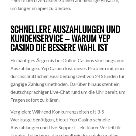
– Setze bei Live‑Dealer‑Spielen auf niedrige Einsätze,
um länger im Spiel zu bleiben.
SCHNELLERE AUSZAHLUNGEN UND
KUNDENSERVICE – WARUM YEP
CASINO DIE BESSERE WAHL IST
Ein häufiges Ärgernis bei Online‑Casinos sind langsame
Auszahlungen. Yep Casino löst dieses Problem mit einer
durchschnittlichen Bearbeitungszeit von 24 Stunden für
gängige Zahlungsmethoden. Darüber hinaus steht ein
deutschsprachiger Live‑Chat rund um die Uhr bereit, um
Fragen sofort zu klären.
Vergleich: Während Konkurrenzseiten oft 3‑5
Werktage benötigen, bietet Yep Casino schnelle
Auszahlungen und Live‑Support – ein klarer Vorteil für
Turnier‑Teilnehmer, die schnell wieder spielen wollen.