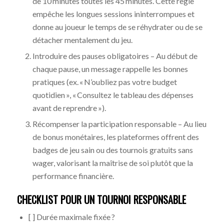
de 10 minutes toutes les 45 minutes. Cette règle
empêche les longues sessions ininterrompues et
donne au joueur le temps de se réhydrater ou de se
détacher mentalement du jeu.
Introduire des pauses obligatoires – Au début de
chaque pause, un message rappelle les bonnes
pratiques (ex. « N’oubliez pas votre budget
quotidien », « Consultez le tableau des dépenses
avant de reprendre »).
Récompenser la participation responsable – Au lieu
de bonus monétaires, les plateformes offrent des
badges de jeu sain ou des tournois gratuits sans
wager, valorisant la maîtrise de soi plutôt que la
performance financière.
CHECKLIST POUR UN TOURNOI RESPONSABLE
[ ] Durée maximale fixée ?