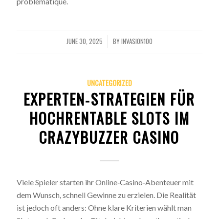
problématique.
JUNE 30, 2025
BY
INVASION100
/
UNCATEGORIZED
EXPERTEN‑STRATEGIEN FÜR
HOCHRENTABLE SLOTS IM
CRAZYBUZZER CASINO
Viele Spieler starten ihr Online‑Casino‑Abenteuer mit
dem Wunsch, schnell Gewinne zu erzielen. Die Realität
ist jedoch oft anders: Ohne klare Kriterien wählt man