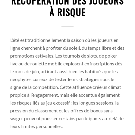
RÉCUPÉRATION DES JOUEURS
À RISQUE
L’été est traditionnellement la saison où les joueurs en
ligne cherchent à profiter du soleil, du temps libre et des
promotions estivales. Les tournois de slots, de poker
live ou de roulette mobile explosent en inscriptions dès
le mois de juin, attirant aussi bien les habitués que les
néophytes curieux de tester leurs stratégies sous le
signe de la compétition. Cette affluence crée un climat
propice à l’engagement, mais elle accentue également
les risques liés au jeu excessif : les longues sessions, la
pression du classement et les offres de bonus sans
wager peuvent pousser certains participants au-delà de
leurs limites personnelles.