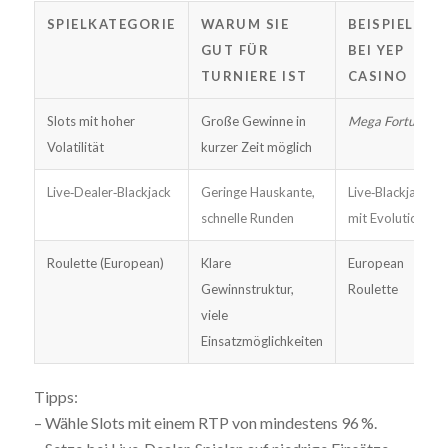
SPIELKATEGORIE
WARUM SIE
BEISPIEL
GUT FÜR
BEI YEP
TURNIERE IST
CASINO
Slots mit hoher
Große Gewinne in
Mega Fortune
Volatilität
kurzer Zeit möglich
Live‑Dealer‑Blackjack
Geringe Hauskante,
Live‑Blackjack
schnelle Runden
mit Evolution
Roulette (European)
Klare
European
Gewinnstruktur,
Roulette
viele
Einsatzmöglichkeiten
Tipps:
– Wähle Slots mit einem RTP von mindestens 96 %.