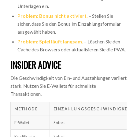
Unterlagen ein.
Problem: Bonus nicht aktiviert.
– Stellen Sie
sicher, dass Sie den Bonus im Einzahlungsformular
ausgewählt haben.
Problem: Spiel läuft langsam.
– Löschen Sie den
Cache des Browsers oder aktualisieren Sie die PWA.
INSIDER ADVICE
Die Geschwindigkeit von Ein- und Auszahlungen variiert
stark. Nutzen Sie E-Wallets für schnellste
Transaktionen.
METHODE
EINZAHLUNGSGESCHWINDIGKEIT
E-Wallet
Sofort
Kreditkarte
Sofort