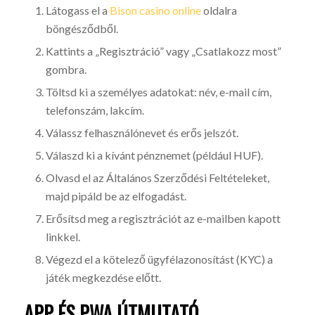
Látogass el a
Bison casino online
oldalra
böngésződből.
Kattints a „Regisztráció” vagy „Csatlakozz most”
gombra.
Töltsd ki a személyes adatokat: név, e-mail cím,
telefonszám, lakcím.
Válassz felhasználónevet és erős jelszót.
Válaszd ki a kívánt pénznemet (például HUF).
Olvasd el az Általános Szerződési Feltételeket,
majd pipáld be az elfogadást.
Erősítsd meg a regisztrációt az e-mailben kapott
linkkel.
Végezd el a kötelező ügyfélazonosítást (KYC) a
játék megkezdése előtt.
APP ÉS PWA ÚTMUTATÓ