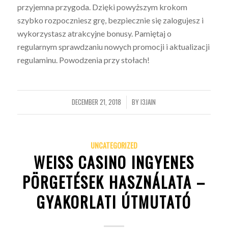
przyjemna przygoda. Dzięki powyższym krokom
szybko rozpoczniesz grę, bezpiecznie się zalogujesz i
wykorzystasz atrakcyjne bonusy. Pamiętaj o
regularnym sprawdzaniu nowych promocji i aktualizacji
regulaminu. Powodzenia przy stołach!
DECEMBER 21, 2018
BY
I3JAIN
/
UNCATEGORIZED
WEISS CASINO INGYENES
PÖRGETÉSEK HASZNÁLATA –
GYAKORLATI ÚTMUTATÓ