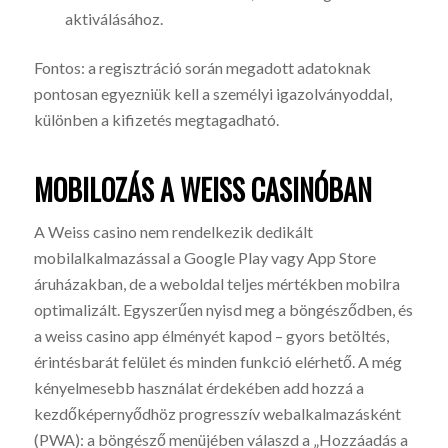
aktiválásához.
Fontos: a regisztráció során megadott adatoknak
pontosan egyezniük kell a személyi igazolványoddal,
különben a kifizetés megtagadható.
MOBILOZÁS A WEISS CASINÓBAN
A Weiss casino nem rendelkezik dedikált
mobilalkalmazással a Google Play vagy App Store
áruházakban, de a weboldal teljes mértékben mobilra
optimalizált. Egyszerűen nyisd meg a böngésződben, és
a weiss casino app élményét kapod – gyors betöltés,
érintésbarát felület és minden funkció elérhető. A még
kényelmesebb használat érdekében add hozzá a
kezdőképernyődhöz progresszív webalkalmazásként
(PWA): a böngésző menüjében válaszd a „Hozzáadás a