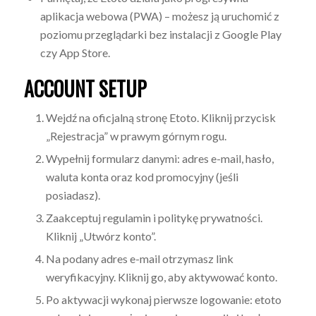
aplikacja webowa (PWA) – możesz ją uruchomić z
poziomu przeglądarki bez instalacji z Google Play
czy App Store.
ACCOUNT SETUP
Wejdź na oficjalną stronę Etoto. Kliknij przycisk
„Rejestracja” w prawym górnym rogu.
Wypełnij formularz danymi: adres e-mail, hasło,
waluta konta oraz kod promocyjny (jeśli
posiadasz).
Zaakceptuj regulamin i politykę prywatności.
Kliknij „Utwórz konto”.
Na podany adres e-mail otrzymasz link
weryfikacyjny. Kliknij go, aby aktywować konto.
Po aktywacji wykonaj pierwsze logowanie: etoto