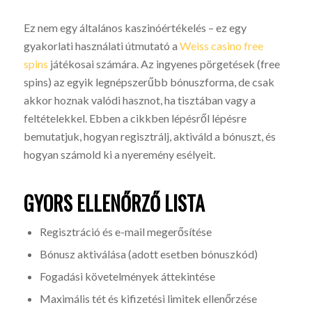
Ez nem egy általános kaszinóértékelés – ez egy
gyakorlati használati útmutató a
Weiss casino free
spins
játékosai számára. Az ingyenes pörgetések (free
spins) az egyik legnépszerűbb bónuszforma, de csak
akkor hoznak valódi hasznot, ha tisztában vagy a
feltételekkel. Ebben a cikkben lépésről lépésre
bemutatjuk, hogyan regisztrálj, aktiváld a bónuszt, és
hogyan számold ki a nyeremény esélyeit.
GYORS ELLENŐRZŐ LISTA
Regisztráció és e-mail megerősítése
Bónusz aktiválása (adott esetben bónuszkód)
Fogadási követelmények áttekintése
Maximális tét és kifizetési limitek ellenőrzése