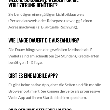
VERIFIZIERUNG BENÖTIGT?
Sie benötigen einen gültigen Lichtbildausweis
(Personalausweis oder Reisepass) sowie ggf. einen
Adressnachweis (z. B. aktuelle Rechnung).
WIE LANGE DAUERT DIE AUSZAHLUNG?
Die Dauer hängt von der gewählten Methode ab. E-
Wallets sind am schnellsten (24 Stunden), Kreditkarten
benötigen 1–3 Tage.
GIBT ES EINE MOBILE APP?
Es gibt keine native App, aber die Seiten sind für mobile
Browser optimiert. Sie können die Seite als progressive
Web-App auf Ihrem Startbildschirm speichern.