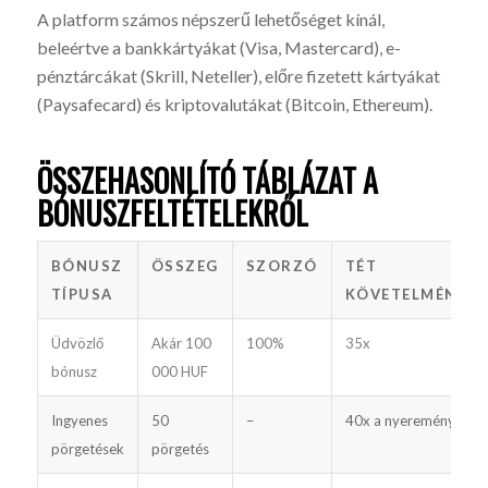
A platform számos népszerű lehetőséget kínál,
beleértve a bankkártyákat (Visa, Mastercard), e-
pénztárcákat (Skrill, Neteller), előre fizetett kártyákat
(Paysafecard) és kriptovalutákat (Bitcoin, Ethereum).
ÖSSZEHASONLÍTÓ TÁBLÁZAT A
BÓNUSZFELTÉTELEKRŐL
BÓNUSZ
ÖSSZEG
SZORZÓ
TÉT
TÍPUSA
KÖVETELMÉNY
Üdvözlő
Akár 100
100%
35x
bónusz
000 HUF
Ingyenes
50
–
40x a nyereményre
pörgetések
pörgetés