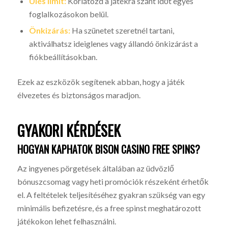
Ülés limit:
Korlátozd a játékra szánt időt egyes
foglalkozásokon belül.
Önkizárás:
Ha szünetet szeretnél tartani,
aktiválhatsz ideiglenes vagy állandó önkizárást a
fiókbeállításokban.
Ezek az eszközök segítenek abban, hogy a játék
élvezetes és biztonságos maradjon.
GYAKORI KÉRDÉSEK
HOGYAN KAPHATOK BISON CASINO FREE SPINS?
Az ingyenes pörgetések általában az üdvözlő
bónuszcsomag vagy heti promóciók részeként érhetők
el. A feltételek teljesítéséhez gyakran szükség van egy
minimális befizetésre, és a free spinst meghatározott
játékokon lehet felhasználni.