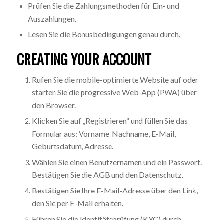
Prüfen Sie die Zahlungsmethoden für Ein- und
Auszahlungen.
Lesen Sie die Bonusbedingungen genau durch.
CREATING YOUR ACCOUNT
Rufen Sie die mobile-optimierte Website auf oder
starten Sie die progressive Web-App (PWA) über
den Browser.
Klicken Sie auf „Registrieren“ und füllen Sie das
Formular aus: Vorname, Nachname, E-Mail,
Geburtsdatum, Adresse.
Wählen Sie einen Benutzernamen und ein Passwort.
Bestätigen Sie die AGB und den Datenschutz.
Bestätigen Sie Ihre E-Mail-Adresse über den Link,
den Sie per E-Mail erhalten.
Führen Sie die Identitätsprüfung (KYC) durch,