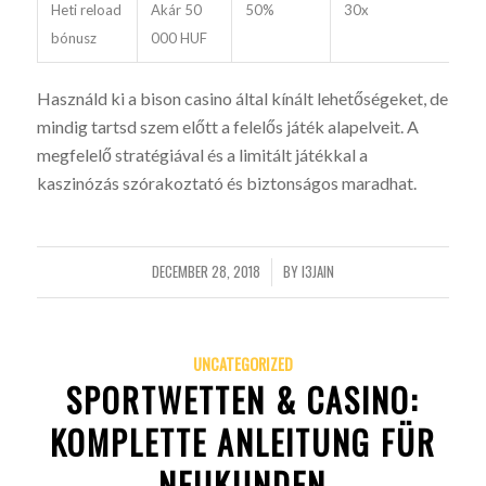
Heti reload
Akár 50
50%
30x
bónusz
000 HUF
Használd ki a bison casino által kínált lehetőségeket, de
mindig tartsd szem előtt a felelős játék alapelveit. A
megfelelő stratégiával és a limitált játékkal a
kaszinózás szórakoztató és biztonságos maradhat.
DECEMBER 28, 2018
BY
I3JAIN
/
UNCATEGORIZED
SPORTWETTEN & CASINO:
KOMPLETTE ANLEITUNG FÜR
NEUKUNDEN