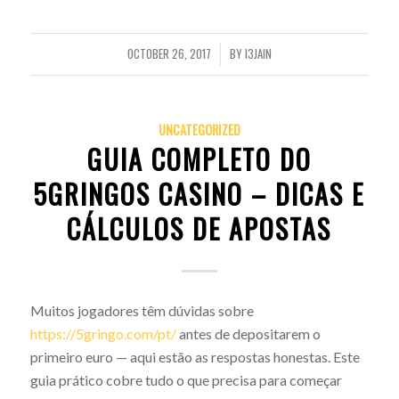
OCTOBER 26, 2017
BY
I3JAIN
/
UNCATEGORIZED
GUIA COMPLETO DO
5GRINGOS CASINO – DICAS E
CÁLCULOS DE APOSTAS
Muitos jogadores têm dúvidas sobre
https://5gringo.com/pt/
antes de depositarem o
primeiro euro — aqui estão as respostas honestas. Este
guia prático cobre tudo o que precisa para começar