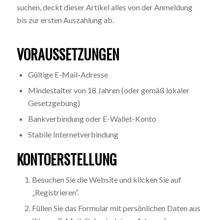
suchen, deckt dieser Artikel alles von der Anmeldung
bis zur ersten Auszahlung ab.
VORAUSSETZUNGEN
Gültige E-Mail-Adresse
Mindestalter von 18 Jahren (oder gemäß lokaler
Gesetzgebung)
Bankverbindung oder E-Wallet-Konto
Stabile Internetverbindung
KONTOERSTELLUNG
Besuchen Sie die Website und klicken Sie auf
„Registrieren“.
Füllen Sie das Formular mit persönlichen Daten aus