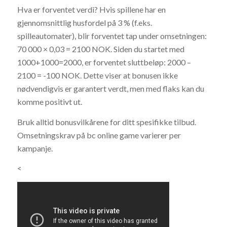
Hva er forventet verdi? Hvis spillene har en
gjennomsnittlig husfordel på 3 % (f.eks.
spilleautomater), blir forventet tap under omsetningen:
70 000 × 0,03 = 2100 NOK. Siden du startet med
1000+1000=2000, er forventet sluttbeløp: 2000 –
2100 = -100 NOK. Dette viser at bonusen ikke
nødvendigvis er garantert verdt, men med flaks kan du
komme positivt ut.
Bruk alltid bonusvilkårene for ditt spesifikke tilbud.
Omsetningskrav på bc online game varierer per
kampanje.
<