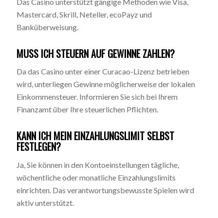
Das Casino unterstützt gängige Methoden wie Visa,
Mastercard, Skrill, Neteller, ecoPayz und
Banküberweisung.
MUSS ICH STEUERN AUF GEWINNE ZAHLEN?
Da das Casino unter einer Curacao-Lizenz betrieben
wird, unterliegen Gewinne möglicherweise der lokalen
Einkommensteuer. Informieren Sie sich bei Ihrem
Finanzamt über Ihre steuerlichen Pflichten.
KANN ICH MEIN EINZAHLUNGSLIMIT SELBST
FESTLEGEN?
Ja, Sie können in den Kontoeinstellungen tägliche,
wöchentliche oder monatliche Einzahlungslimits
einrichten. Das verantwortungsbewusste Spielen wird
aktiv unterstützt.