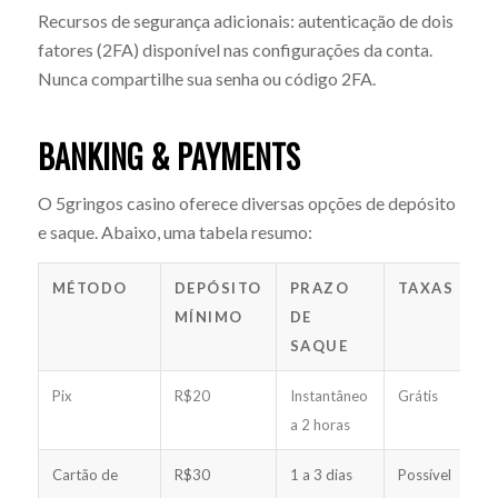
Recursos de segurança adicionais: autenticação de dois
fatores (2FA) disponível nas configurações da conta.
Nunca compartilhe sua senha ou código 2FA.
BANKING & PAYMENTS
O 5gringos casino oferece diversas opções de depósito
e saque. Abaixo, uma tabela resumo:
MÉTODO
DEPÓSITO
PRAZO
TAXAS
MÍNIMO
DE
SAQUE
Pix
R$20
Instantâneo
Grátis
a 2 horas
Cartão de
R$30
1 a 3 dias
Possível