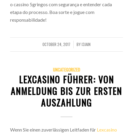
o cassino 5gringos com segurança e entender cada
etapa do processo. Boa sorte e jogue com
responsabilidade!
OCTOBER 24, 2017
BY
I3JAIN
/
UNCATEGORIZED
LEXCASINO FÜHRER: VON
ANMELDUNG BIS ZUR ERSTEN
AUSZAHLUNG
Wenn Sie einen zuverlässigen Leitfaden für
Lexcasino