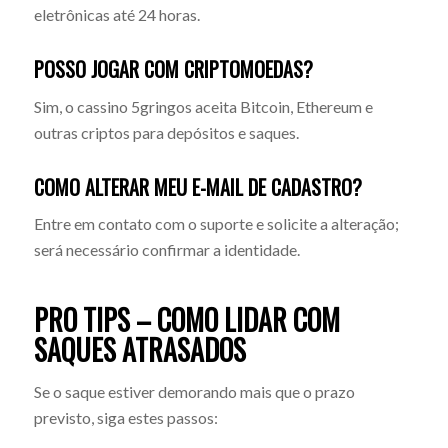
eletrônicas até 24 horas.
POSSO JOGAR COM CRIPTOMOEDAS?
Sim, o cassino 5gringos aceita Bitcoin, Ethereum e
outras criptos para depósitos e saques.
COMO ALTERAR MEU E-MAIL DE CADASTRO?
Entre em contato com o suporte e solicite a alteração;
será necessário confirmar a identidade.
PRO TIPS – COMO LIDAR COM
SAQUES ATRASADOS
Se o saque estiver demorando mais que o prazo
previsto, siga estes passos: