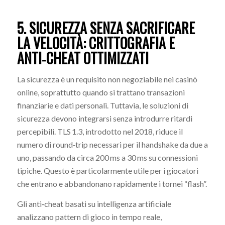
5. SICUREZZA SENZA SACRIFICARE
LA VELOCITÀ: CRITTOGRAFIA E
ANTI‑CHEAT OTTIMIZZATI
La sicurezza è un requisito non negoziabile nei casinò
online, soprattutto quando si trattano transazioni
finanziarie e dati personali. Tuttavia, le soluzioni di
sicurezza devono integrarsi senza introdurre ritardi
percepibili. TLS 1.3, introdotto nel 2018, riduce il
numero di round‑trip necessari per il handshake da due a
uno, passando da circa 200 ms a 30 ms su connessioni
tipiche. Questo è particolarmente utile per i giocatori
che entrano e abbandonano rapidamente i tornei “flash”.
Gli anti‑cheat basati su intelligenza artificiale
analizzano pattern di gioco in tempo reale,