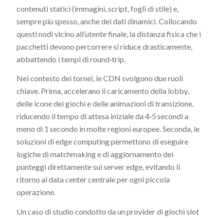
contenuti statici (immagini, script, fogli di stile) e,
sempre più spesso, anche dei dati dinamici. Collocando
questi nodi vicino all’utente finale, la distanza fisica che i
pacchetti devono percorrere si riduce drasticamente,
abbattendo i tempi di round‑trip.
Nel contesto dei tornei, le CDN svolgono due ruoli
chiave. Prima, accelerano il caricamento della lobby,
delle icone dei giochi e delle animazioni di transizione,
riducendo il tempo di attesa iniziale da 4‑5 secondi a
meno di 1 secondo in molte regioni europee. Seconda, le
soluzioni di edge computing permettono di eseguire
logiche di matchmaking e di aggiornamento dei
punteggi direttamente sui server edge, evitando il
ritorno al data center centrale per ogni piccola
operazione.
Un caso di studio condotto da un provider di giochi slot