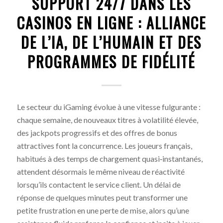
SUPPORT 24/7 DANS LES
CASINOS EN LIGNE : ALLIANCE
DE L’IA, DE L’HUMAIN ET DES
PROGRAMMES DE FIDÉLITÉ
Le secteur du iGaming évolue à une vitesse fulgurante :
chaque semaine, de nouveaux titres à volatilité élevée,
des jackpots progressifs et des offres de bonus
attractives font la concurrence. Les joueurs français,
habitués à des temps de chargement quasi‑instantanés,
attendent désormais le même niveau de réactivité
lorsqu’ils contactent le service client. Un délai de
réponse de quelques minutes peut transformer une
petite frustration en une perte de mise, alors qu’une