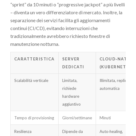
“sprint” da 10 minuti o “progressive jackpot” a più livelli
– diventa un vero differenziatore di mercato. Inoltre, la
separazione dei servizi facilita gli aggiornamenti
continui (CI/CD), evitando interruzioni che
tradizionalmente avrebbero richiesto finestre di
manutenzione notturna.
CARATTERISTICA
SERVER
CLOUD‑NATIVE
DEDICATI
(KUBERNETES)
Scalabilità verticale
Limitata,
Illimitata, replica
richiede
automatica
hardware
aggiuntivo
Tempo di provisioning
Giorni/settimane
Minuti
Resilienza
Dipende da
Auto‑healing,