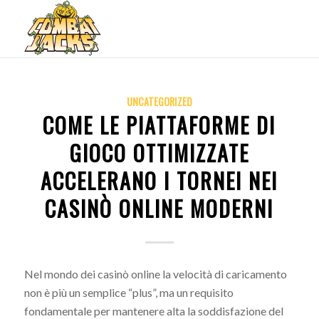
UNCATEGORIZED
COME LE PIATTAFORME DI
GIOCO OTTIMIZZATE
ACCELERANO I TORNEI NEI
CASINÒ ONLINE MODERNI
Nel mondo dei casinò online la velocità di caricamento
non è più un semplice “plus”, ma un requisito
fondamentale per mantenere alta la soddisfazione del