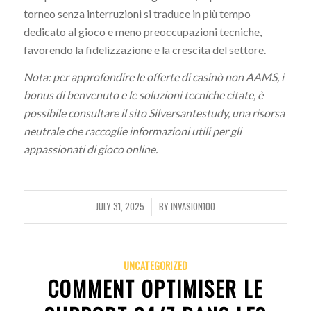
torneo senza interruzioni si traduce in più tempo
dedicato al gioco e meno preoccupazioni tecniche,
favorendo la fidelizzazione e la crescita del settore.
Nota: per approfondire le offerte di casinò non AAMS, i
bonus di benvenuto e le soluzioni tecniche citate, è
possibile consultare il sito Silversantestudy, una risorsa
neutrale che raccoglie informazioni utili per gli
appassionati di gioco online.
JULY 31, 2025
BY
INVASION100
/
UNCATEGORIZED
COMMENT OPTIMISER LE