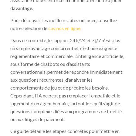
assistance fluide renforce la confiance et incite à jouer
davantage.
Pour découvrir les meilleurs sites où jouer, consultez
notre sélection de
casinos en ligne
.
Dans ce contexte, le support 24 h/24 et 7 j/7 n’est plus
un simple avantage concurrentiel, c’est une exigence
réglementaire et commerciale. L’intelligence artificielle,
sous forme de chatbots ou d’assistants
conversationnels, permet de répondre immédiatement
aux questions récurrentes, d’analyser les
comportements de jeu et de prédire les besoins.
Cependant, l’IA ne peut pas remplacer l’empathie et le
jugement d’un agent humain, surtout lorsqu’il s’agit de
questions complexes liées aux programmes de fidélité
ou aux litiges de paiement.
Ce guide détaille les étapes concrètes pour mettre en