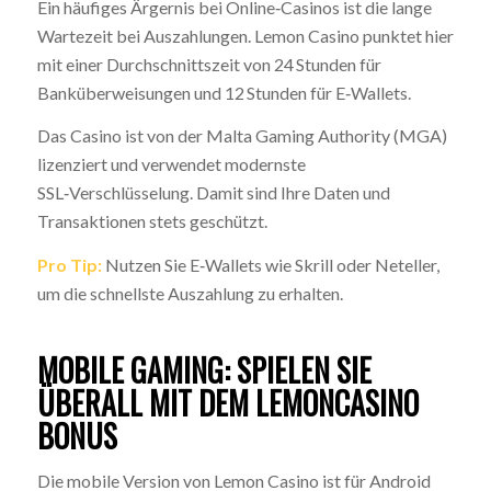
Ein häufiges Ärgernis bei Online‑Casinos ist die lange
Wartezeit bei Auszahlungen. Lemon Casino punktet hier
mit einer Durchschnittszeit von 24 Stunden für
Banküberweisungen und 12 Stunden für E‑Wallets.
Das Casino ist von der Malta Gaming Authority (MGA)
lizenziert und verwendet modernste
SSL‑Verschlüsselung. Damit sind Ihre Daten und
Transaktionen stets geschützt.
Pro Tip:
Nutzen Sie E‑Wallets wie Skrill oder Neteller,
um die schnellste Auszahlung zu erhalten.
MOBILE GAMING: SPIELEN SIE
ÜBERALL MIT DEM LEMONCASINO
BONUS
Die mobile Version von Lemon Casino ist für Android