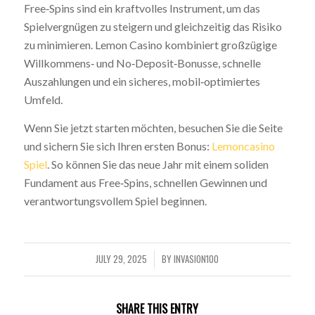
Free‑Spins sind ein kraftvolles Instrument, um das
Spielvergnügen zu steigern und gleichzeitig das Risiko
zu minimieren. Lemon Casino kombiniert großzügige
Willkommens‑ und No‑Deposit‑Bonusse, schnelle
Auszahlungen und ein sicheres, mobil‑optimiertes
Umfeld.
Wenn Sie jetzt starten möchten, besuchen Sie die Seite
und sichern Sie sich Ihren ersten Bonus:
Lemoncasino
Spiel
. So können Sie das neue Jahr mit einem soliden
Fundament aus Free‑Spins, schnellen Gewinnen und
verantwortungsvollem Spiel beginnen.
JULY 29, 2025
BY
INVASION100
/
SHARE THIS ENTRY