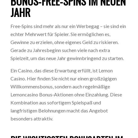
BONUS‑FREE‑SPINS IM NEUEN
JAHR
Free‑Spins sind mehr als nur ein Werbegag – sie sind ein
echter Mehrwert für Spieler. Sie ermöglichen es,
Gewinne zu erzielen, ohne eigenes Geld zu riskieren.
Gerade zu Jahresbeginn suchen viele nach extra
Spielzeit, um das neue Jahr gewinnbringend zu starten.
Ein Casino, das diese Erwartung erfüllt, ist Lemon
Casino. Hier finden Sie nicht nur einen großzügigen
Willkommensbonus, sondern auch regelmäßige
Lemoncasino Bonus‑Aktionen ohne Einzahlung. Diese
Kombination aus sofortigem Spielspaß und
langfristigen Belohnungen macht das Angebot
besonders attraktiv.