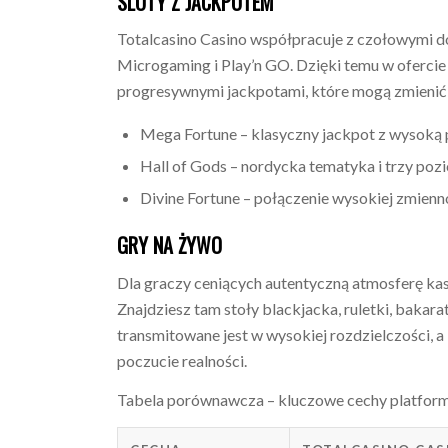
SLOTY Z JACKPOTEM
Totalcasino Casino współpracuje z czołowymi d
Microgaming i Play’n GO. Dzięki temu w ofercie
progresywnymi jackpotami, które mogą zmienić 
Mega Fortune – klasyczny jackpot z wysoką 
Hall of Gods – nordycka tematyka i trzy poz
Divine Fortune – połączenie wysokiej zmienn
GRY NA ŻYWO
Dla graczy ceniących autentyczną atmosferę kasy
Znajdziesz tam stoły blackjacka, ruletki, bakar
transmitowane jest w wysokiej rozdzielczości, a 
poczucie realności.
Tabela porównawcza – kluczowe cechy platfor