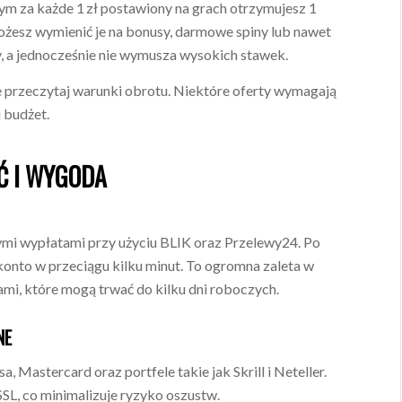
ym za każde 1 zł postawiony na grach otrzymujesz 1
ożesz wymienić je na bonusy, darmowe spiny lub nawet
, a jednocześnie nie wymusza wysokich stawek.
e przeczytaj warunki obrotu. Niektóre oferty wymagają
 budżet.
Ć I WYGODA
ymi wypłatami przy użyciu BLIK oraz Przelewy24. Po
 konto w przeciągu kilku minut. To ogromna zaleta w
i, które mogą trwać do kilku dni roboczych.
NE
 Mastercard oraz portfele takie jak Skrill i Neteller.
SL, co minimalizuje ryzyko oszustw.