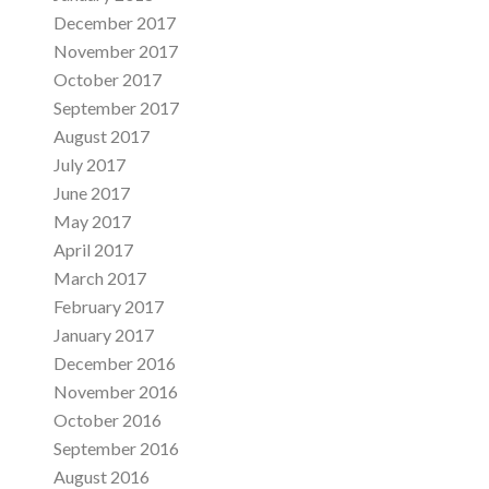
December 2017
November 2017
October 2017
September 2017
August 2017
July 2017
June 2017
May 2017
April 2017
March 2017
February 2017
January 2017
December 2016
November 2016
October 2016
September 2016
August 2016