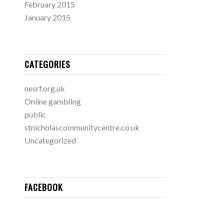
February 2015
January 2015
CATEGORIES
nesrf.org.uk
Online gambling
public
stnicholascommunitycentre.co.uk
Uncategorized
FACEBOOK