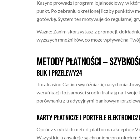
Kasyno prowadzi program lojalnościowy, w któr
punkt. Po zebraniu określonej liczby punktów m
gotówkę. System ten motywuje do regularnej gry
Ważne: Zanim skorzystasz z promocji, dokładni
wyższych mnożników, co może wpływać na Twój
METODY PŁATNOŚCI – SZYBKOŚ
BLIK I PRZELEWY24
Totalcasino Casino wyróżnia się natychmiastow
weryfikacji tożsamości środki trafiają na Twoje
porównaniu z tradycyjnymi bankowymi przelewam
KARTY PŁATNICZE I PORTFELE ELEKTRONICZ
Oprócz szybkich metod, platforma akceptuje Visa,
Wszystkie transakcje są chronione protokołem S