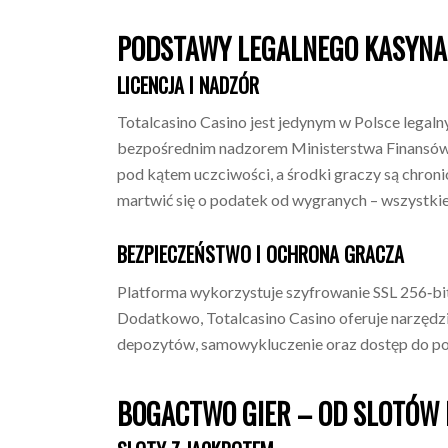
PODSTAWY LEGALNEGO KASYNA
LICENCJA I NADZÓR
Totalcasino Casino jest jedynym w Polsce legal
bezpośrednim nadzorem Ministerstwa Finansów. 
pod kątem uczciwości, a środki graczy są chron
martwić się o podatek od wygranych – wszystki
BEZPIECZEŃSTWO I OCHRONA GRACZA
Platforma wykorzystuje szyfrowanie SSL 256‑bit
Dodatkowo, Totalcasino Casino oferuje narzędzia
depozytów, samowykluczenie oraz dostęp do po
BOGACTWO GIER – OD SLOTÓW 