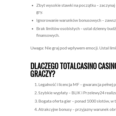
Zbyt wysokie stawki na początku – zaczynaj
gry.
Ignorowanie warunków bonusowych – zawsze 
Brak limitów osobistych – ustal dzienny budż
finansowych.
Uwaga: Nie graj pod wpływem emocji. Ustal limity
DLACZEGO TOTALCASINO CASIN
GRACZY?
Legalność i licencja MF – gwarancja pełnej 
Szybkie wypłaty – BLIK i Przelewy24 realizu
Bogata oferta gier – ponad 1000 slotów, w 
Atrakcyjne bonusy – przyjazny warunek obro