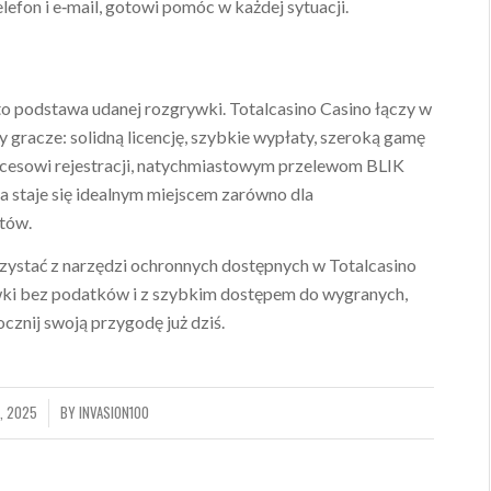
lefon i e‑mail, gotowi pomóc w każdej sytuacji.
o podstawa udanej rozgrywki. Totalcasino Casino łączy w
y gracze: solidną licencję, szybkie wypłaty, szeroką gamę
rocesowi rejestracji, natychmiastowym przelewom BLIK
a staje się idealnym miejscem zarówno dla
stów.
rzystać z narzędzi ochronnych dostępnych w Totalcasino
ywki bez podatków i z szybkim dostępem do wygranych,
ocznij swoją przygodę już dziś.
, 2025
BY
INVASION100