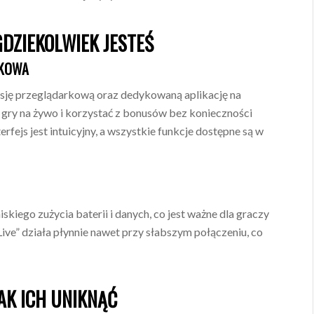
DZIEKOLWIEK JESTEŚ
RKOWA
sję przeglądarkową oraz dedykowaną aplikację na
, gry na żywo i korzystać z bonusów bez konieczności
ejs jest intuicyjny, a wszystkie funkcje dostępne są w
kiego zużycia baterii i danych, co jest ważne dla graczy
Live” działa płynnie nawet przy słabszym połączeniu, co
JAK ICH UNIKNĄĆ