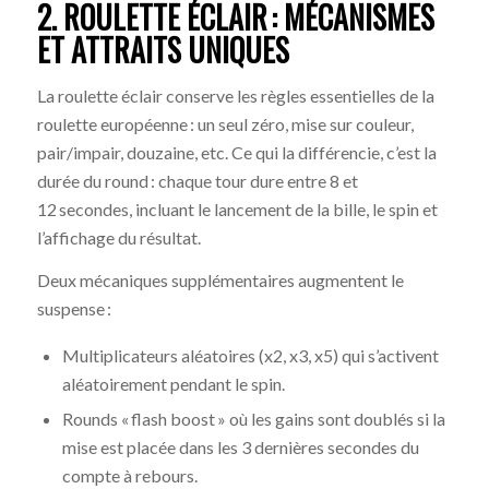
2. ROULETTE ÉCLAIR : MÉCANISMES
ET ATTRAITS UNIQUES
La roulette éclair conserve les règles essentielles de la
roulette européenne : un seul zéro, mise sur couleur,
pair/impair, douzaine, etc. Ce qui la différencie, c’est la
durée du round : chaque tour dure entre 8 et
12 secondes, incluant le lancement de la bille, le spin et
l’affichage du résultat.
Deux mécaniques supplémentaires augmentent le
suspense :
Multiplicateurs aléatoires (x2, x3, x5) qui s’activent
aléatoirement pendant le spin.
Rounds « flash boost » où les gains sont doublés si la
mise est placée dans les 3 dernières secondes du
compte à rebours.