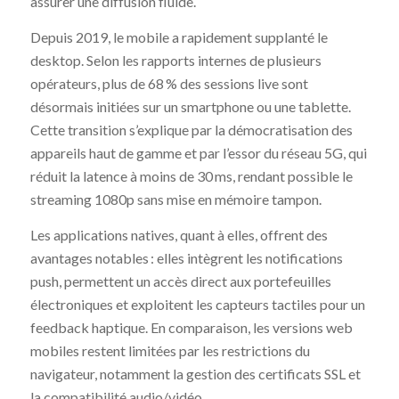
assurer une diffusion fluide.
Depuis 2019, le mobile a rapidement supplanté le
desktop. Selon les rapports internes de plusieurs
opérateurs, plus de 68 % des sessions live sont
désormais initiées sur un smartphone ou une tablette.
Cette transition s’explique par la démocratisation des
appareils haut de gamme et par l’essor du réseau 5G, qui
réduit la latence à moins de 30 ms, rendant possible le
streaming 1080p sans mise en mémoire tampon.
Les applications natives, quant à elles, offrent des
avantages notables : elles intègrent les notifications
push, permettent un accès direct aux portefeuilles
électroniques et exploitent les capteurs tactiles pour un
feedback haptique. En comparaison, les versions web
mobiles restent limitées par les restrictions du
navigateur, notamment la gestion des certificats SSL et
la compatibilité audio/vidéo.