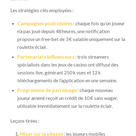
Les stratégies clés employées :
Campagnes push ciblées
: chaque fois qu’un joueur
n’a pas joué depuis 48 heures, une notification
propose un free‑bet de 3 € valable uniquement sur la
roulette éclair.
Partenariats influenceurs
: trois streamers
spécialisés dans les jeux de casino ont diffusé des
sessions live, générant 250 k vues et 12 k
téléchargements de l’application en une semaine.
Programme de parrainage
: chaque nouveau
joueur amené reçoit un crédit de 10 € sans wager,
utilisable immédiatement sur la roulette éclair.
Leçons tirées :
Miser sur la vitesse
: les joueurs mobiles