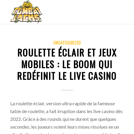
UNCATEGORIZED
ROULETTE ÉCLAIR ET JEUX
MOBILES : LE BOOM QUI
REDÉFINIT LE LIVE CASINO
La roulette éclair, version ultra‑rapide de la fameuse
table de roulette, a fait irruption dans les live casino dès
2022. Grâce à des rounds qui ne durent que quelques
secondes, les joueurs voient leurs mises résolues en un