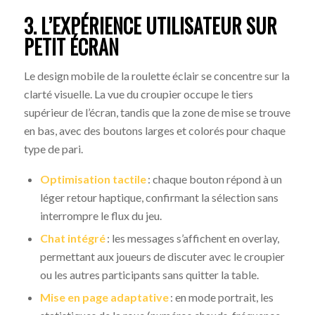
3. L’EXPÉRIENCE UTILISATEUR SUR
PETIT ÉCRAN
Le design mobile de la roulette éclair se concentre sur la
clarté visuelle. La vue du croupier occupe le tiers
supérieur de l’écran, tandis que la zone de mise se trouve
en bas, avec des boutons larges et colorés pour chaque
type de pari.
Optimisation tactile
: chaque bouton répond à un
léger retour haptique, confirmant la sélection sans
interrompre le flux du jeu.
Chat intégré
: les messages s’affichent en overlay,
permettant aux joueurs de discuter avec le croupier
ou les autres participants sans quitter la table.
Mise en page adaptative
: en mode portrait, les