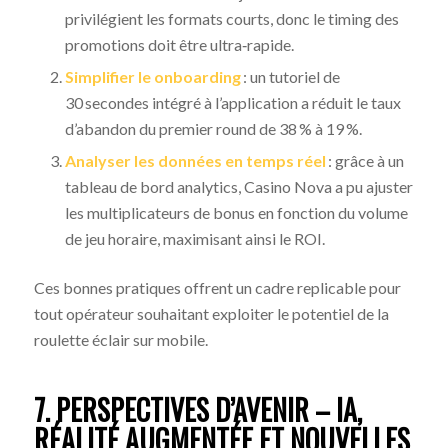
privilégient les formats courts, donc le timing des
promotions doit être ultra‑rapide.
Simplifier le onboarding
: un tutoriel de
30 secondes intégré à l’application a réduit le taux
d’abandon du premier round de 38 % à 19 %.
Analyser les données en temps réel
: grâce à un
tableau de bord analytics, Casino Nova a pu ajuster
les multiplicateurs de bonus en fonction du volume
de jeu horaire, maximisant ainsi le ROI.
Ces bonnes pratiques offrent un cadre replicable pour
tout opérateur souhaitant exploiter le potentiel de la
roulette éclair sur mobile.
7. PERSPECTIVES D’AVENIR – IA,
RÉALITÉ AUGMENTÉE ET NOUVELLES