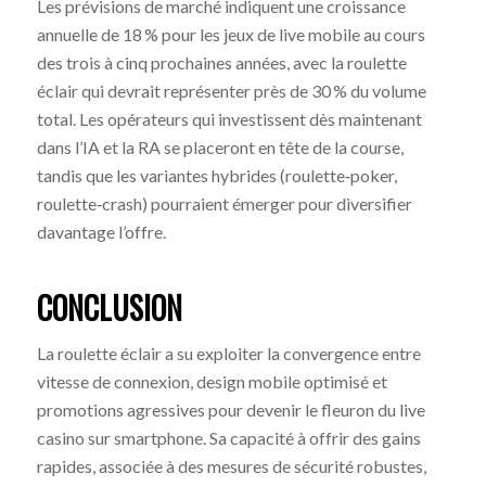
Les prévisions de marché indiquent une croissance
annuelle de 18 % pour les jeux de live mobile au cours
des trois à cinq prochaines années, avec la roulette
éclair qui devrait représenter près de 30 % du volume
total. Les opérateurs qui investissent dès maintenant
dans l’IA et la RA se placeront en tête de la course,
tandis que les variantes hybrides (roulette‑poker,
roulette‑crash) pourraient émerger pour diversifier
davantage l’offre.
CONCLUSION
La roulette éclair a su exploiter la convergence entre
vitesse de connexion, design mobile optimisé et
promotions agressives pour devenir le fleuron du live
casino sur smartphone. Sa capacité à offrir des gains
rapides, associée à des mesures de sécurité robustes,