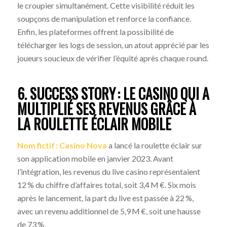
le croupier simultanément. Cette visibilité réduit les
soupçons de manipulation et renforce la confiance.
Enfin, les plateformes offrent la possibilité de
télécharger les logs de session, un atout apprécié par les
joueurs soucieux de vérifier l’équité après chaque round.
6. SUCCESS STORY : LE CASINO QUI A
MULTIPLIÉ SES REVENUS GRÂCE À
LA ROULETTE ÉCLAIR MOBILE
Nom fictif : Casino Nova
a lancé la roulette éclair sur
son application mobile en janvier 2023. Avant
l’intégration, les revenus du live casino représentaient
12 % du chiffre d’affaires total, soit 3,4 M €. Six mois
après le lancement, la part du live est passée à 22 %,
avec un revenu additionnel de 5,9 M €, soit une hausse
de 73 %.