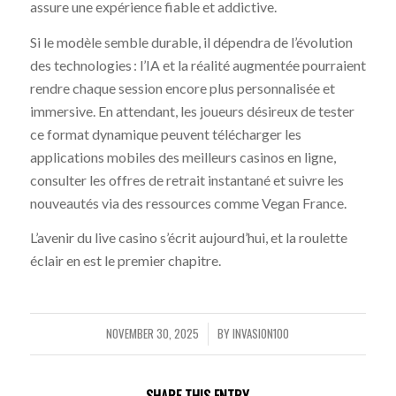
assure une expérience fiable et addictive.
Si le modèle semble durable, il dépendra de l’évolution
des technologies : l’IA et la réalité augmentée pourraient
rendre chaque session encore plus personnalisée et
immersive. En attendant, les joueurs désireux de tester
ce format dynamique peuvent télécharger les
applications mobiles des meilleurs casinos en ligne,
consulter les offres de retrait instantané et suivre les
nouveautés via des ressources comme Vegan France.
L’avenir du live casino s’écrit aujourd’hui, et la roulette
éclair en est le premier chapitre.
NOVEMBER 30, 2025
BY
INVASION100
/
SHARE THIS ENTRY