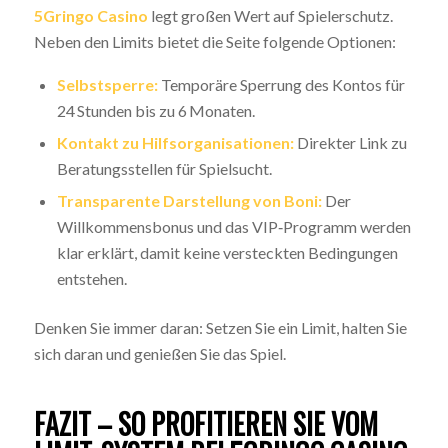
5Gringo Casino
legt großen Wert auf Spielerschutz.
Neben den Limits bietet die Seite folgende Optionen:
Selbstsperre:
Temporäre Sperrung des Kontos für
24 Stunden bis zu 6 Monaten.
Kontakt zu Hilfsorganisationen:
Direkter Link zu
Beratungsstellen für Spielsucht.
Transparente Darstellung von Boni:
Der
Willkommensbonus und das VIP‑Programm werden
klar erklärt, damit keine versteckten Bedingungen
entstehen.
Denken Sie immer daran: Setzen Sie ein Limit, halten Sie
sich daran und genießen Sie das Spiel.
FAZIT – SO PROFITIEREN SIE VOM