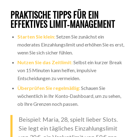
PRAKTISCHE TIPPS FÜR EIN
EFFEKTIVES LIMIT‑MANAGEMENT
Starten Sie klein:
Setzen Sie zunächst ein
moderates Einzahlungslimit und erhöhen Sie es erst,
wenn Sie sich sicher fühlen.
Nutzen Sie das Zeitlimit:
Selbst ein kurzer Break
von 15 Minuten kann helfen, impulsive
Entscheidungen zu vermeiden.
Überprüfen Sie regelmäßig:
Schauen Sie
wöchentlich in Ihr Konto‑Dashboard, um zu sehen,
ob Ihre Grenzen noch passen.
Beispiel: Maria, 28, spielt lieber Slots.
Sie legt ein tägliches Einzahlungslimit
von 30 €, ein Verlustlimit von 50 € pro