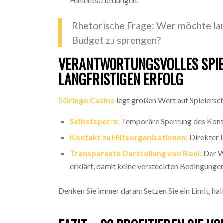
Fehlentscheidungen.
Rhetorische Frage: Wer möchte lan
Budget zu sprengen?
VERANTWORTUNGSVOLLES SPIE
LANGFRISTIGEN ERFOLG
5Gringo Casino
legt großen Wert auf Spielersch
Selbstsperre:
Temporäre Sperrung des Konto
Kontakt zu Hilfsorganisationen:
Direkter L
Transparente Darstellung von Boni:
Der W
erklärt, damit keine versteckten Bedingungen
Denken Sie immer daran: Setzen Sie ein Limit, halt