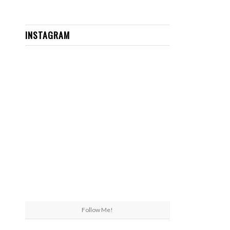
INSTAGRAM
Follow Me!