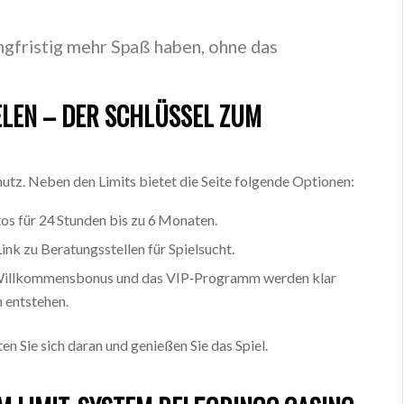
gfristig mehr Spaß haben, ohne das
LEN – DER SCHLÜSSEL ZUM
utz. Neben den Limits bietet die Seite folgende Optionen:
s für 24 Stunden bis zu 6 Monaten.
ink zu Beratungsstellen für Spielsucht.
illkommensbonus und das VIP‑Programm werden klar
 entstehen.
en Sie sich daran und genießen Sie das Spiel.