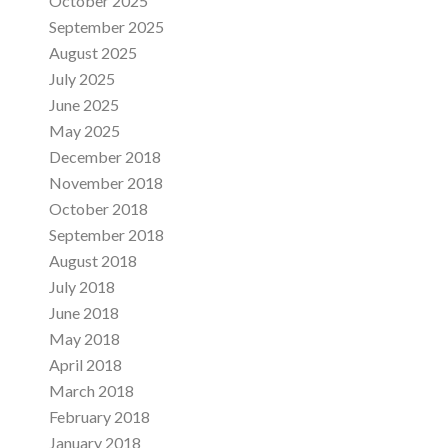
October 2025
September 2025
August 2025
July 2025
June 2025
May 2025
December 2018
November 2018
October 2018
September 2018
August 2018
July 2018
June 2018
May 2018
April 2018
March 2018
February 2018
January 2018