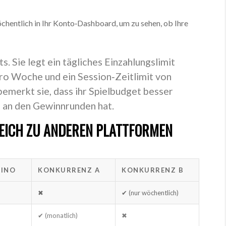
chentlich in Ihr Konto‑Dashboard, um zu sehen, ob Ihre
ots. Sie legt ein tägliches Einzahlungslimit
 pro Woche und ein Session‑Zeitlimit von
emerkt sie, dass ihr Spielbudget besser
de an den Gewinnrunden hat.
LEICH ZU ANDEREN PLATTFORMEN
SINO
KONKURRENZ A
KONKURRENZ B
✖︎
✔︎ (nur wöchentlich)
✔︎ (monatlich)
✖︎