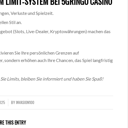
OM LIMIT‑SYSTEM BEI 5GRINGO CASINO
ngen, Verluste und Spielzeit.
len Stil an.
angebot (Slots, Live‑Dealer, Kryptowährungen) machen das
ivieren Sie Ihre persönlichen Grenzen auf
cher, sondern erhöhen auch Ihre Chancen, das Spiel langfristig
e Limits, bleiben Sie informiert und haben Sie Spaß!
025
BY
INVASION100
RE THIS ENTRY