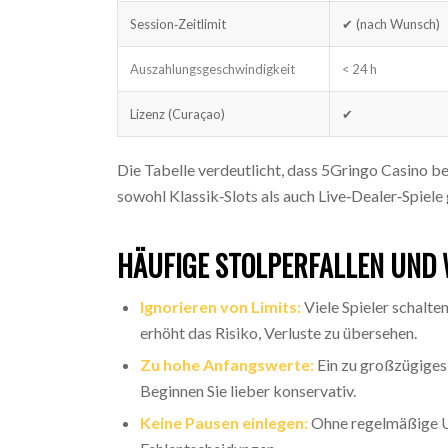
Session‑Zeitlimit
✔︎ (nach Wunsch)
Auszahlungsgeschwindigkeit
< 24 h
Lizenz (Curaçao)
✔︎
Die Tabelle verdeutlicht, dass 5Gringo Casino beso
sowohl Klassik‑Slots als auch Live‑Dealer‑Spiele 
HÄUFIGE STOLPERFALLEN UND W
Ignorieren von Limits:
Viele Spieler schalte
erhöht das Risiko, Verluste zu übersehen.
Zu hohe Anfangswerte:
Ein zu großzügiges 
Beginnen Sie lieber konservativ.
Keine Pausen einlegen:
Ohne regelmäßige U