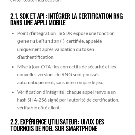
2.1. SDK ET API : INTÉGRER LA CERTIFICATION RNG
DANS UNE APPLI MOBILE
Point d’intégration : le SDK expose une fonction
certifiée, appelée
generateRandom()
uniquement après validation du token
d’authentification.
Mise à jour OTA : les correctifs de sécurité et les
nouvelles versions du RNG sont poussés
automatiquement, sans interrompre le jeu.
Vérification d’intégrité : chaque appel renvoie un
hash SHA‑256 signé par l’autorité de certification,
vérifiable côté client.
2.2. EXPÉRIENCE UTILISATEUR : UI/UX DES
TOURNOIS DE NOËL SUR SMARTPHONE