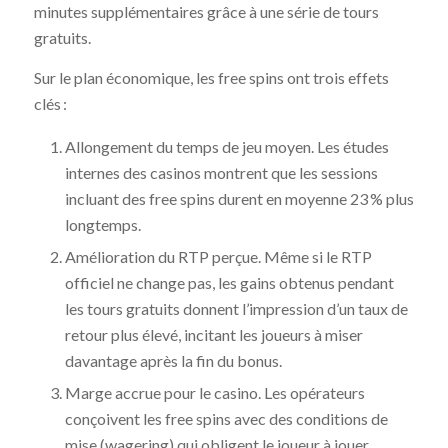
minutes supplémentaires grâce à une série de tours
gratuits.
Sur le plan économique, les free spins ont trois effets
clés :
Allongement du temps de jeu moyen. Les études
internes des casinos montrent que les sessions
incluant des free spins durent en moyenne 23 % plus
longtemps.
Amélioration du RTP perçue. Même si le RTP
officiel ne change pas, les gains obtenus pendant
les tours gratuits donnent l’impression d’un taux de
retour plus élevé, incitant les joueurs à miser
davantage après la fin du bonus.
Marge accrue pour le casino. Les opérateurs
conçoivent les free spins avec des conditions de
mise (wagering) qui obligent le joueur à jouer