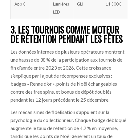
App C
Lumières
GLI
11 300 €
LED
3. LES TOURNOIS COMME MOTEUR
DE RÉTENTION PENDANT LES FÊTES
Les données internes de plusieurs opérateurs montrent
une hausse de 38 % de la participation aux tournois de
fin d’année entre 2023 et 2026. Cette croissance
s’explique par l’ajout de récompenses exclusives :
badges « Renne d’or », points de Noël échangeables
contre des free spins, et bonus de dépôt doublés
pendant les 12 jours précédant le 25 décembre.
Les mécanismes de fidélisation s’appuient sur la
psychologie du collectionneur. Chaque badge débloqué
augmente le taux de rétention de 4,2 % en moyenne,
tandis que les points de Noël génèrent un taux de