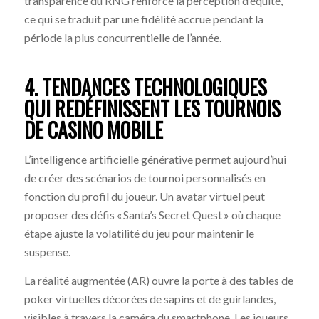
transparence du RNG renforce la perception d’équité,
ce qui se traduit par une fidélité accrue pendant la
période la plus concurrentielle de l’année.
4. TENDANCES TECHNOLOGIQUES
QUI REDÉFINISSENT LES TOURNOIS
DE CASINO MOBILE
L’intelligence artificielle générative permet aujourd’hui
de créer des scénarios de tournoi personnalisés en
fonction du profil du joueur. Un avatar virtuel peut
proposer des défis « Santa’s Secret Quest » où chaque
étape ajuste la volatilité du jeu pour maintenir le
suspense.
La réalité augmentée (AR) ouvre la porte à des tables de
poker virtuelles décorées de sapins et de guirlandes,
visibles à travers la caméra du smartphone. Les joueurs