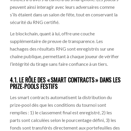
peuvent ainsi interagir avec leurs adversaires comme
s’ils étaient dans un salon de fête, tout en conservant la
sécurité du RNG certifié.
Le blockchain, quant à lui, offre une couche
supplémentaire de preuve de transparence. Les
hachages des résultats RNG sont enregistrés sur une
chaîne publique, permettant à chaque joueur de vérifier
l’intégrité du tirage sans faire confiance à un tiers.
4.1. LE RÔLE DES « SMART CONTRACTS » DANS LES
PRIZE‑POOLS FESTIFS
Les smart contracts automatisent la distribution du
prize‑pool dès que les conditions du tournoi sont
remplies : 1) le classement final est enregistré, 2) les
parts sont calculées selon le pourcentage défini, 3) les
fonds sont transférés directement aux portefeuilles des