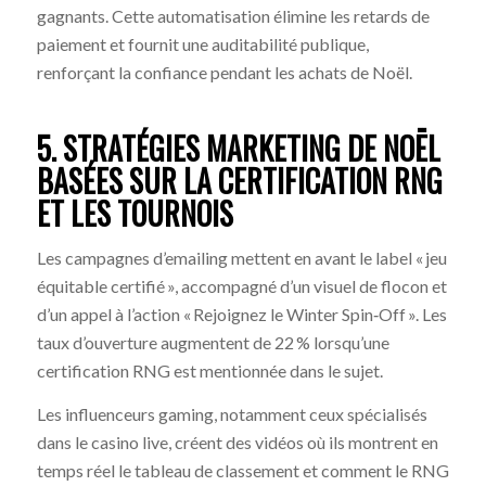
gagnants. Cette automatisation élimine les retards de
paiement et fournit une auditabilité publique,
renforçant la confiance pendant les achats de Noël.
5. STRATÉGIES MARKETING DE NOËL
BASÉES SUR LA CERTIFICATION RNG
ET LES TOURNOIS
Les campagnes d’emailing mettent en avant le label « jeu
équitable certifié », accompagné d’un visuel de flocon et
d’un appel à l’action « Rejoignez le Winter Spin‑Off ». Les
taux d’ouverture augmentent de 22 % lorsqu’une
certification RNG est mentionnée dans le sujet.
Les influenceurs gaming, notamment ceux spécialisés
dans le casino live, créent des vidéos où ils montrent en
temps réel le tableau de classement et comment le RNG