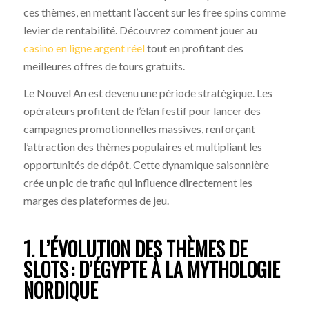
ces thèmes, en mettant l’accent sur les free spins comme
levier de rentabilité. Découvrez comment jouer au
casino en ligne argent réel
tout en profitant des
meilleures offres de tours gratuits.
Le Nouvel An est devenu une période stratégique. Les
opérateurs profitent de l’élan festif pour lancer des
campagnes promotionnelles massives, renforçant
l’attraction des thèmes populaires et multipliant les
opportunités de dépôt. Cette dynamique saisonnière
crée un pic de trafic qui influence directement les
marges des plateformes de jeu.
1. L’ÉVOLUTION DES THÈMES DE
SLOTS : D’ÉGYPTE À LA MYTHOLOGIE
NORDIQUE