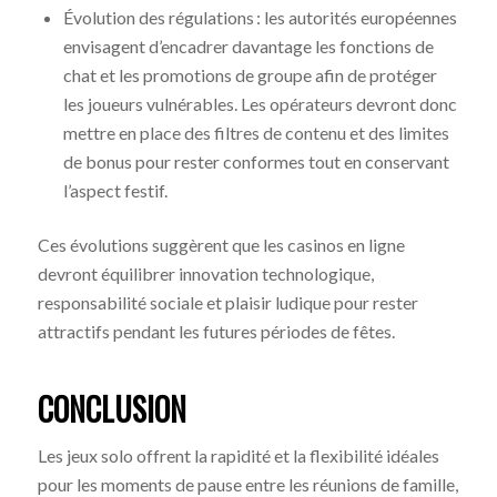
Évolution des régulations : les autorités européennes
envisagent d’encadrer davantage les fonctions de
chat et les promotions de groupe afin de protéger
les joueurs vulnérables. Les opérateurs devront donc
mettre en place des filtres de contenu et des limites
de bonus pour rester conformes tout en conservant
l’aspect festif.
Ces évolutions suggèrent que les casinos en ligne
devront équilibrer innovation technologique,
responsabilité sociale et plaisir ludique pour rester
attractifs pendant les futures périodes de fêtes.
CONCLUSION
Les jeux solo offrent la rapidité et la flexibilité idéales
pour les moments de pause entre les réunions de famille,