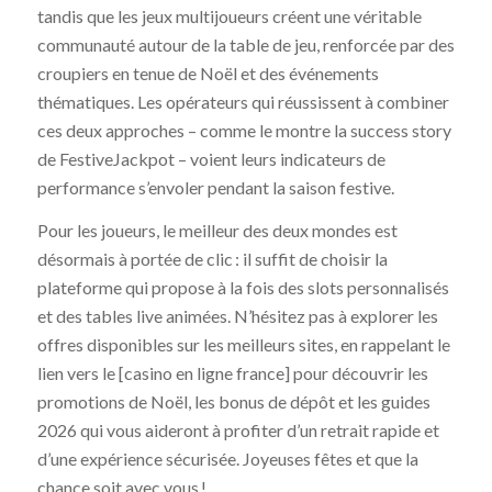
tandis que les jeux multijoueurs créent une véritable
communauté autour de la table de jeu, renforcée par des
croupiers en tenue de Noël et des événements
thématiques. Les opérateurs qui réussissent à combiner
ces deux approches – comme le montre la success story
de FestiveJackpot – voient leurs indicateurs de
performance s’envoler pendant la saison festive.
Pour les joueurs, le meilleur des deux mondes est
désormais à portée de clic : il suffit de choisir la
plateforme qui propose à la fois des slots personnalisés
et des tables live animées. N’hésitez pas à explorer les
offres disponibles sur les meilleurs sites, en rappelant le
lien vers le [casino en ligne france] pour découvrir les
promotions de Noël, les bonus de dépôt et les guides
2026 qui vous aideront à profiter d’un retrait rapide et
d’une expérience sécurisée. Joyeuses fêtes et que la
chance soit avec vous !