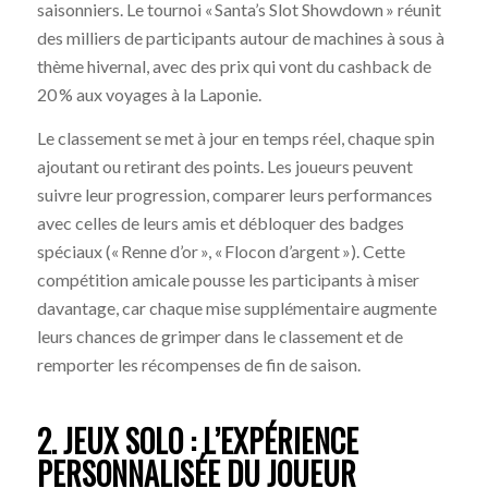
saisonniers. Le tournoi « Santa’s Slot Showdown » réunit
des milliers de participants autour de machines à sous à
thème hivernal, avec des prix qui vont du cashback de
20 % aux voyages à la Laponie.
Le classement se met à jour en temps réel, chaque spin
ajoutant ou retirant des points. Les joueurs peuvent
suivre leur progression, comparer leurs performances
avec celles de leurs amis et débloquer des badges
spéciaux (« Renne d’or », « Flocon d’argent »). Cette
compétition amicale pousse les participants à miser
davantage, car chaque mise supplémentaire augmente
leurs chances de grimper dans le classement et de
remporter les récompenses de fin de saison.
2. JEUX SOLO : L’EXPÉRIENCE
PERSONNALISÉE DU JOUEUR