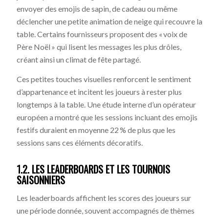
envoyer des emojis de sapin, de cadeau ou même
déclencher une petite animation de neige qui recouvre la
table. Certains fournisseurs proposent des « voix de
Père Noël » qui lisent les messages les plus drôles,
créant ainsi un climat de fête partagé.
Ces petites touches visuelles renforcent le sentiment
d’appartenance et incitent les joueurs à rester plus
longtemps à la table. Une étude interne d’un opérateur
européen a montré que les sessions incluant des emojis
festifs duraient en moyenne 22 % de plus que les
sessions sans ces éléments décoratifs.
1.2. LES LEADERBOARDS ET LES TOURNOIS
SAISONNIERS
Les leaderboards affichent les scores des joueurs sur
une période donnée, souvent accompagnés de thèmes