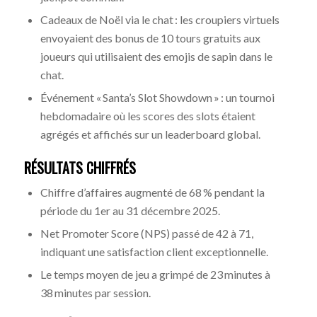
Cadeaux de Noël via le chat : les croupiers virtuels
envoyaient des bonus de 10 tours gratuits aux
joueurs qui utilisaient des emojis de sapin dans le
chat.
Événement « Santa’s Slot Showdown » : un tournoi
hebdomadaire où les scores des slots étaient
agrégés et affichés sur un leaderboard global.
RÉSULTATS CHIFFRÉS
Chiffre d’affaires augmenté de 68 % pendant la
période du 1er au 31 décembre 2025.
Net Promoter Score (NPS) passé de 42 à 71,
indiquant une satisfaction client exceptionnelle.
Le temps moyen de jeu a grimpé de 23 minutes à
38 minutes par session.