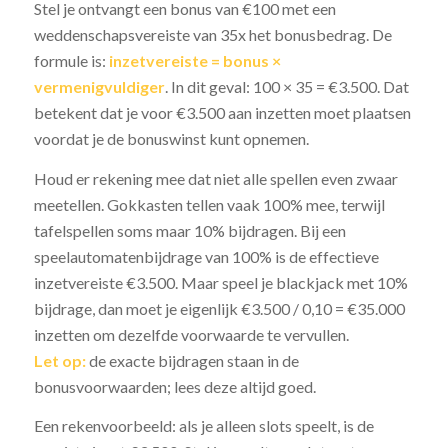
Stel je ontvangt een bonus van €100 met een
weddenschapsvereiste van 35x het bonusbedrag. De
formule is:
inzetvereiste = bonus ×
vermenigvuldiger
. In dit geval: 100 × 35 = €3.500. Dat
betekent dat je voor €3.500 aan inzetten moet plaatsen
voordat je de bonuswinst kunt opnemen.
Houd er rekening mee dat niet alle spellen even zwaar
meetellen. Gokkasten tellen vaak 100% mee, terwijl
tafelspellen soms maar 10% bijdragen. Bij een
speelautomatenbijdrage van 100% is de effectieve
inzetvereiste €3.500. Maar speel je blackjack met 10%
bijdrage, dan moet je eigenlijk €3.500 / 0,10 = €35.000
inzetten om dezelfde voorwaarde te vervullen.
Let op:
de exacte bijdragen staan in de
bonusvoorwaarden; lees deze altijd goed.
Een rekenvoorbeeld: als je alleen slots speelt, is de