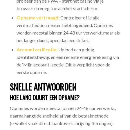
probeer dan de PWA – start het casino via je
browser en voeg toe aan het startscherm.
Opname vertraagd:
Controleer of je alle
verificatiedocumenten hebt ingediend. Opnames
worden meestal binnen 24‑48 uur verwerkt, maar als
het langer duurt, open dan een ticket.
Accountverificatie:
Upload een geldig
identiteitsbewijs en een recente energierekening via
de ‘Mijn account’‑sectie. Dit is verplicht voor de
eerste opname.
SNELLE ANTWOORDEN
HOE LANG DUURT EEN OPNAME?
Opnames worden meestal binnen 24‑48 uur verwerkt,
daarna hangt de snelheid af van de betaalmethode
(e‑wallet vaak direct, bankoverschrijving 3‑5 dagen).