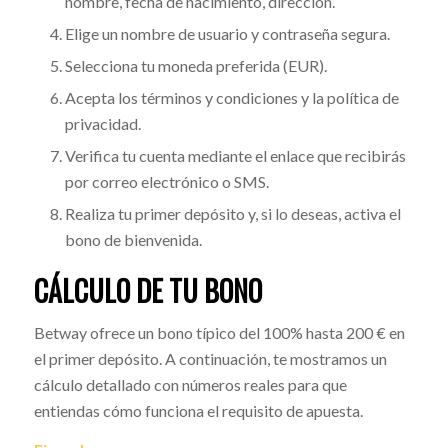
nombre, fecha de nacimiento, dirección.
Elige un nombre de usuario y contraseña segura.
Selecciona tu moneda preferida (EUR).
Acepta los términos y condiciones y la política de
privacidad.
Verifica tu cuenta mediante el enlace que recibirás
por correo electrónico o SMS.
Realiza tu primer depósito y, si lo deseas, activa el
bono de bienvenida.
CÁLCULO DE TU BONO
Betway ofrece un bono típico del 100% hasta 200 € en
el primer depósito. A continuación, te mostramos un
cálculo detallado con números reales para que
entiendas cómo funciona el requisito de apuesta.