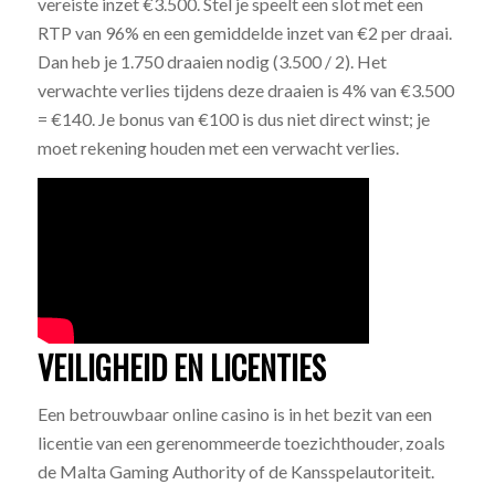
vereiste inzet €3.500. Stel je speelt een slot met een
RTP van 96% en een gemiddelde inzet van €2 per draai.
Dan heb je 1.750 draaien nodig (3.500 / 2). Het
verwachte verlies tijdens deze draaien is 4% van €3.500
= €140. Je bonus van €100 is dus niet direct winst; je
moet rekening houden met een verwacht verlies.
VEILIGHEID EN LICENTIES
Een betrouwbaar online casino is in het bezit van een
licentie van een gerenommeerde toezichthouder, zoals
de Malta Gaming Authority of de Kansspelautoriteit.