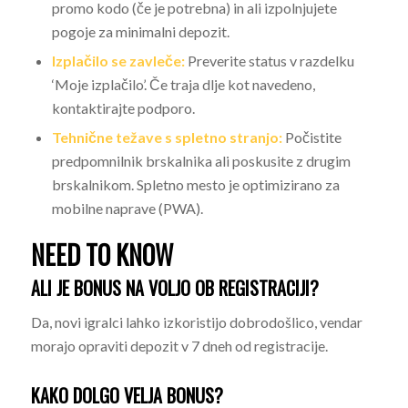
promo kodo (če je potrebna) in ali izpolnjujete
pogoje za minimalni depozit.
Izplačilo se zavleče:
Preverite status v razdelku
‘Moje izplačilo’. Če traja dlje kot navedeno,
kontaktirajte podporo.
Tehnične težave s spletno stranjo:
Počistite
predpomnilnik brskalnika ali poskusite z drugim
brskalnikom. Spletno mesto je optimizirano za
mobilne naprave (PWA).
NEED TO KNOW
ALI JE BONUS NA VOLJO OB REGISTRACIJI?
Da, novi igralci lahko izkoristijo dobrodošlico, vendar
morajo opraviti depozit v 7 dneh od registracije.
KAKO DOLGO VELJA BONUS?