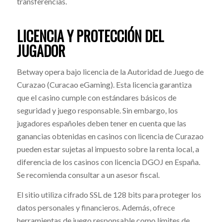
transferencias.
LICENCIA Y PROTECCIÓN DEL
JUGADOR
Betway opera bajo licencia de la Autoridad de Juego de
Curazao (Curacao eGaming). Esta licencia garantiza
que el casino cumple con estándares básicos de
seguridad y juego responsable. Sin embargo, los
jugadores españoles deben tener en cuenta que las
ganancias obtenidas en casinos con licencia de Curazao
pueden estar sujetas al impuesto sobre la renta local, a
diferencia de los casinos con licencia DGOJ en España.
Se recomienda consultar a un asesor fiscal.
El sitio utiliza cifrado SSL de 128 bits para proteger los
datos personales y financieros. Además, ofrece
herramientas de juego responsable como límites de