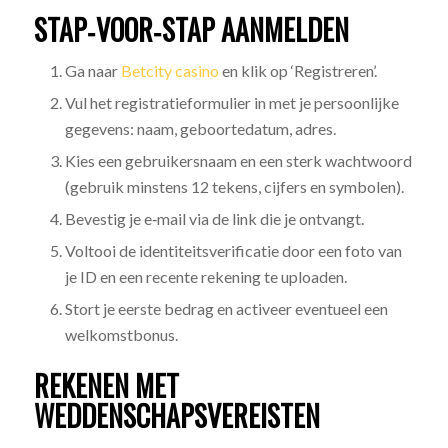
STAP‑VOOR‑STAP AANMELDEN
Ga naar
Betcity casino
en klik op ‘Registreren’.
Vul het registratieformulier in met je persoonlijke
gegevens: naam, geboortedatum, adres.
Kies een gebruikersnaam en een sterk wachtwoord
(gebruik minstens 12 tekens, cijfers en symbolen).
Bevestig je e‑mail via de link die je ontvangt.
Voltooi de identiteitsverificatie door een foto van
je ID en een recente rekening te uploaden.
Stort je eerste bedrag en activeer eventueel een
welkomstbonus.
REKENEN MET
WEDDENSCHAPSVEREISTEN