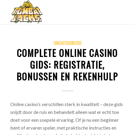
UNCATEGORIZED
COMPLETE ONLINE CASINO
GIDS: REGISTRATIE,
BONUSSEN EN REKENHULP
Online casino’s verschillen sterk in kwaliteit – deze gids
snijdt door de ruis en behandelt alleen wat er echt toe
doet voor een soepele ervaring. Of je nu een beginner
bent of ervaren speler, met praktische instructies en