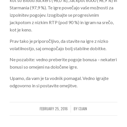
kot so Blood Suckers (98,0 %), Jackpot 6000 (98,9 %) in
Starmania (97,9 %). Te igre povečajo vaše možnosti za
izpolnitev pogojev. Izogibajte se progresivnim
jackpotom z nizkim RTP (pod 90 %) in igram na srečo,
kot je keno.
Prav tako je priporočljivo, da stavite na igre z nizko
volatilnostjo, saj omogočajo bolj stabilne dobitke.
Ne pozabite: vedno preberite pogoje bonusa – nekateri
bonusi so omejeni na določene igre.
Upamo, da vam je ta vodnik pomagal. Vedno igrajte
odgovorno in si postavite omejitve.
FEBRUARY 25, 2016
BY
I3JAIN
/