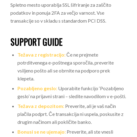
Spletno mesto uporablja SSL šifriranje za zaščito
podatkov in ponuja 2FA za večjo varnost. Vse
transakcije so v skladu s standardom PCI DSS.
SUPPORT GUIDE
Težava z registracijo:
Če ne prejmete
potrditvenega e-poštnega sporočila, preverite
vsiljeno pošto ali se obrnite na podporo prek
klepeta.
Pozabljeno geslo:
Uporabite funkcijo ‘Pozabljeno
geslo’ na prijavni strani – sledite navodilom v e-pošti.
Težava z depozitom:
Preverite, ali je vaš način
plačila podprt. Če transakcija ni uspela, poskusite z
drugim načinom ali pokličite banko.
Bonusi se ne ujemajo:
Preverite, ali ste vnesli