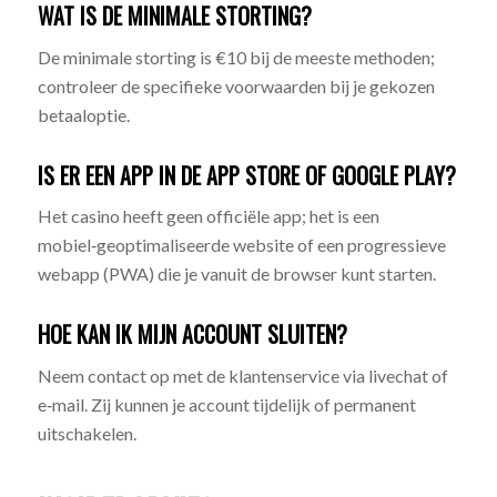
WAT IS DE MINIMALE STORTING?
De minimale storting is €10 bij de meeste methoden;
controleer de specifieke voorwaarden bij je gekozen
betaaloptie.
IS ER EEN APP IN DE APP STORE OF GOOGLE PLAY?
Het casino heeft geen officiële app; het is een
mobiel‑geoptimaliseerde website of een progressieve
webapp (PWA) die je vanuit de browser kunt starten.
HOE KAN IK MIJN ACCOUNT SLUITEN?
Neem contact op met de klantenservice via livechat of
e‑mail. Zij kunnen je account tijdelijk of permanent
uitschakelen.