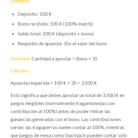
Ejemplo:
Depósito: 100 €
Bono recibido: 100 € (100% match)
Saldo total: 200 € (depósito + bono)
Requisito de apuesta: 35x el valor del bono
Fórmula:
Cantidad a apostar = Bono × 35
Cálculo:
Apuesta requerida = 100 € × 35 = 3.500 €
Esto significa que debes apostar un total de 3.500 € en
juegos elegibles (normalmente tragamonedas con
contribución al 100%) antes de poder retirar las
ganancias generadas con el bono. Las contribuciones
varían: las tragaperras suelen contar al 100%, mientras
que juegos de mesa como blackjack pueden contar solo