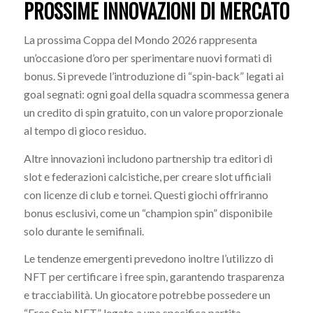
PROSSIME INNOVAZIONI DI MERCATO
La prossima Coppa del Mondo 2026 rappresenta
un’occasione d’oro per sperimentare nuovi formati di
bonus. Si prevede l’introduzione di “spin‑back” legati ai
goal segnati: ogni goal della squadra scommessa genera
un credito di spin gratuito, con un valore proporzionale
al tempo di gioco residuo.
Altre innovazioni includono partnership tra editori di
slot e federazioni calcistiche, per creare slot ufficiali
con licenze di club e tornei. Questi giochi offriranno
bonus esclusivi, come un “champion spin” disponibile
solo durante le semifinali.
Le tendenze emergenti prevedono inoltre l’utilizzo di
NFT per certificare i free spin, garantendo trasparenza
e tracciabilità. Un giocatore potrebbe possedere un
“Free Spin NFT” legato a una specifica partita,