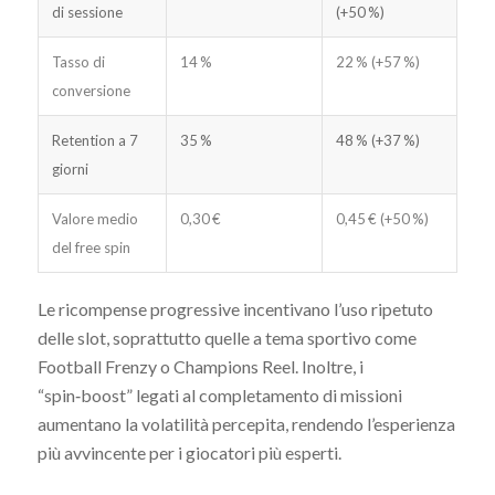
di sessione
(+50 %)
Tasso di
14 %
22 % (+57 %)
conversione
Retention a 7
35 %
48 % (+37 %)
giorni
Valore medio
0,30 €
0,45 € (+50 %)
del free spin
Le ricompense progressive incentivano l’uso ripetuto
delle slot, soprattutto quelle a tema sportivo come
Football Frenzy o Champions Reel. Inoltre, i
“spin‑boost” legati al completamento di missioni
aumentano la volatilità percepita, rendendo l’esperienza
più avvincente per i giocatori più esperti.