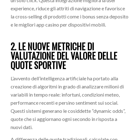
un solo click. Questa integrazione migliora la user
experience, riduce gli attriti di navigazione e favorisce
la cross‑selling di prodotti come i bonus senza deposito
e le migliori app casino per dispositivi mobili.
2. LE NUOVE METRICHE DI
VALUTAZIONE DEL VALORE DELLE
QUOTE SPORTIVE
L’avvento dell’intelligenza artificiale ha portato alla
creazione di algoritmi in grado di analizzare milioni di
variabili in tempo reale: infortuni, condizioni meteo,
performance recenti e persino sentiment sui social.
Questi sistemi generano le cosiddette “dynamic odds”,
quote che si aggiornano ogni secondo in risposta a
nuovi dati.
A differenza delle quote tradizionali, calcolate con