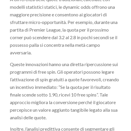
modelli statistici statici, le dynamic odds offrono una
maggiore precisione e consentono ai giocatori di
sfruttare micro‑opportunità. Per esempio, durante una
partita di Premier League, la quota per il prossimo
corner può scendere dal 3.2 al 2.8 in pochi secondi se il
possesso palla si concentra nella metà campo
avversaria.
Queste innovazioni hanno una diretta ripercussione sui
programmi di free spin. Gli operatori possono legare
l’attivazione di spin gratuiti a quote favorevoli, creando
un incentivo immediato: “Se la quota per il risultato
finale scende sotto 1.90, ricevi 10 free spins”. Tale
approccio migliora la conversione perché il giocatore
percepisce un valore aggiunto tangibile legato alla sua
analisi delle quote.
Inoltre, l’analisi predittiva consente di segmentare gli