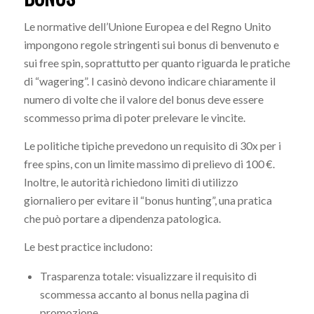
Le normative dell’Unione Europea e del Regno Unito
impongono regole stringenti sui bonus di benvenuto e
sui free spin, soprattutto per quanto riguarda le pratiche
di “wagering”. I casinò devono indicare chiaramente il
numero di volte che il valore del bonus deve essere
scommesso prima di poter prelevare le vincite.
Le politiche tipiche prevedono un requisito di 30x per i
free spins, con un limite massimo di prelievo di 100 €.
Inoltre, le autorità richiedono limiti di utilizzo
giornaliero per evitare il “bonus hunting”, una pratica
che può portare a dipendenza patologica.
Le best practice includono:
Trasparenza totale: visualizzare il requisito di
scommessa accanto al bonus nella pagina di
promozione.