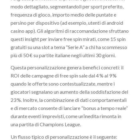
modo dettagliato, segmentandoli per sport preferito,
frequenza di gioco, importo medio delle puntate e
persino per dispositivo (ad esempio, utenti di android
casino app). Gli algoritmi di raccomandazione sfruttano
questi insight per inviare free spin mirati, come 15 spin
gratuiti su una slot a tema “Serie A” a chi ha scommesso
più di 50 € su partite italiane negli ultimi 30 giorni.
Questa personalizzazione genera benefici concreti: il
ROI delle campagne di free spin sale dal 4 % al 9 %
quando le offerte sono contestualizzate, mentre i
giocatori segnalano un aumento della soddisfazione del
23 %. Inoltre, la combinazione di dati comportamentali
e di mercato consente di lanciare “bonus a tempo reale”
durante eventi imprevisti, come un’inedita rimonta in
una partita di Champions League.
Un flusso tipico di personalizzazione è il seguente: