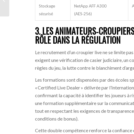
Stockage
NetApp AFF A300
A
giocatori...
sécurisé
(AES‑256)
3. LES ANIMATEURS‑CROUPIERS 
RÔLE DANS LA RÉGULATION
Le recrutement d’un croupier live ne se limite pas
exigent une vérification de casier judiciaire, un c
règles du jeu, la lutte contre le blanchiment d’ar
Les formations sont dispensées par des écoles spé
« Certified Live Dealer » délivrée par l’Internati
confirmant la capacité à identifier les joueurs à 
une formation supplémentaire sur la communicati
tout en respectant les exigences de transparence
conditions de bonus).
Cette double compétence renforce la confiance d