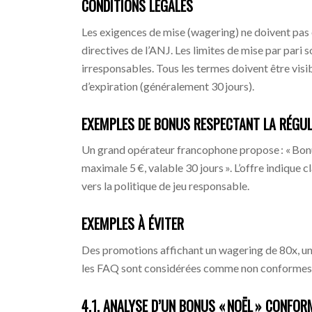
CONDITIONS LÉGALES
Les exigences de mise (wagering) ne doivent pa
directives de l’ANJ. Les limites de mise par pari so
irresponsables. Tous les termes doivent être visi
d’expiration (généralement 30 jours).
EXEMPLES DE BONUS RESPECTANT LA RÉGU
Un grand opérateur francophone propose : « Bonu
maximale 5 €, valable 30 jours ». L’offre indique c
vers la politique de jeu responsable.
EXEMPLES À ÉVITER
Des promotions affichant un wagering de 80x, un
les FAQ sont considérées comme non conformes e
4.1. ANALYSE D’UN BONUS « NOËL » CONFO