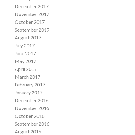
December 2017
November 2017
October 2017
September 2017
August 2017
July 2017
June 2017
May 2017
April 2017
March 2017
February 2017
January 2017
December 2016
November 2016
October 2016
September 2016
August 2016