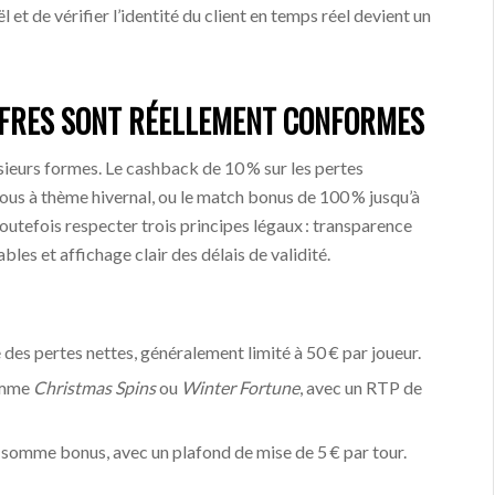
et de vérifier l’identité du client en temps réel devient un
OFFRES SONT RÉELLEMENT CONFORMES
sieurs formes. Le cashback de 10 % sur les pertes
 sous à thème hivernal, ou le match bonus de 100 % jusqu’à
toutefois respecter trois principes légaux : transparence
les et affichage clair des délais de validité.
s pertes nettes, généralement limité à 50 € par joueur.
comme
Christmas Spins
ou
Winter Fortune
, avec un RTP de
somme bonus, avec un plafond de mise de 5 € par tour.