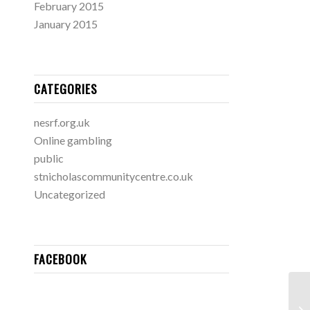
February 2015
January 2015
CATEGORIES
nesrf.org.uk
Online gambling
public
stnicholascommunitycentre.co.uk
Uncategorized
FACEBOOK
Ne