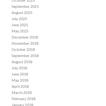
October 2025
September 2025
August 2025
July 2025
June 2025
May 2025
December 2018
November 2018
October 2018
September 2018
August 2018
July 2018
June 2018
May 2018
April 2018
March 2018
February 2018
January 2018