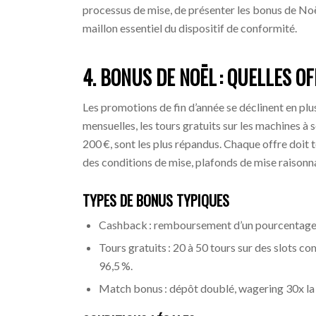
processus de mise, de présenter les bonus de Noël 
maillon essentiel du dispositif de conformité.
4. BONUS DE NOËL : QUELLES 
Les promotions de fin d’année se déclinent en plu
mensuelles, les tours gratuits sur les machines à
200 €, sont les plus répandus. Chaque offre doit 
des conditions de mise, plafonds de mise raisonnab
TYPES DE BONUS TYPIQUES
Cashback : remboursement d’un pourcentage de
Tours gratuits : 20 à 50 tours sur des slots 
96,5 %.
Match bonus : dépôt doublé, wagering 30x la 