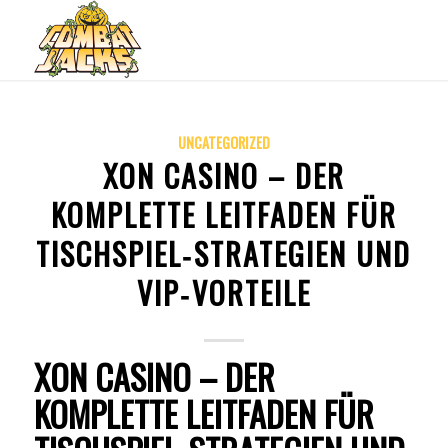
UNCATEGORIZED
XON CASINO – DER
KOMPLETTE LEITFADEN FÜR
TISCHSPIEL‑STRATEGIEN UND
VIP‑VORTEILE
XON CASINO – DER
KOMPLETTE LEITFADEN FÜR