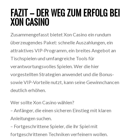
FAZIT – DER WEG ZUM ERFOLG BEI
XON CASINO
Zusammengefasst bietet Xon Casino ein rundum
überzeugendes Paket: schnelle Auszahlungen, ein
attraktives VIP‑Programm, ein breites Angebot an
Tischspielen und umfangreiche Tools für
verantwortungsvolles Spielen. Wer die hier
vorgestellten Strategien anwendet und die Bonus‑
sowie VIP‑Vorteile nutzt, kann seine Gewinnchancen
deutlich erhöhen.
Wer sollte Xon Casino wählen?
– Anfänger, die einen sicheren Einstieg mit klaren
Anleitungen suchen.
– Fortgeschrittene Spieler, die ihr Spiel mit
fortgeschrittenen Techniken verfeinern wollen.