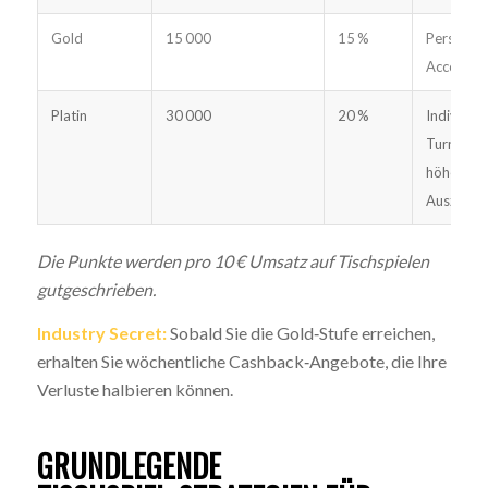
Gold
15 000
15 %
Persönlic
Account‑
Platin
30 000
20 %
Individuel
Turniere 
höhere
Auszahlun
Die Punkte werden pro 10 € Umsatz auf Tischspielen
gutgeschrieben.
Industry Secret:
Sobald Sie die Gold‑Stufe erreichen,
erhalten Sie wöchentliche Cashback‑Angebote, die Ihre
Verluste halbieren können.
GRUNDLEGENDE