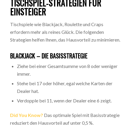
TISCHSPIEL‑STRATEGIEN FÜR
EINSTEIGER
Tischspiele wie Blackjack, Roulette und Craps
erfordern mehr als reines Glück. Die folgenden
Strategien helfen Ihnen, das Hausvorteil zu minimieren.
BLACKJACK – DIE BASISSTRATEGIE
Ziehe bei einer Gesamtsumme von 8 oder weniger
immer.
Stehe bei 17 oder höher, egal welche Karten der
Dealer hat.
Verdopple bei 11, wenn der Dealer eine 6 zeigt.
Did You Know?
Das optimale Spiel mit Basisstrategie
reduziert den Hausvorteil auf unter 0,5 %.