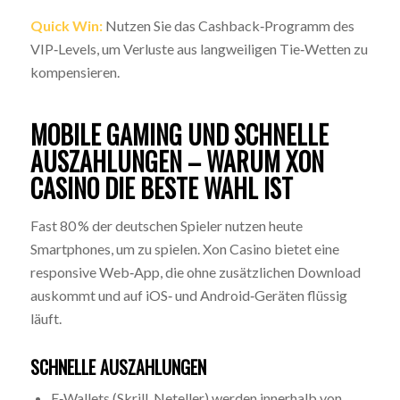
Quick Win:
Nutzen Sie das Cashback‑Programm des
VIP‑Levels, um Verluste aus langweiligen Tie‑Wetten zu
kompensieren.
MOBILE GAMING UND SCHNELLE
AUSZAHLUNGEN – WARUM XON
CASINO DIE BESTE WAHL IST
Fast 80 % der deutschen Spieler nutzen heute
Smartphones, um zu spielen. Xon Casino bietet eine
responsive Web‑App, die ohne zusätzlichen Download
auskommt und auf iOS‑ und Android‑Geräten flüssig
läuft.
SCHNELLE AUSZAHLUNGEN
E‑Wallets (Skrill, Neteller) werden innerhalb von