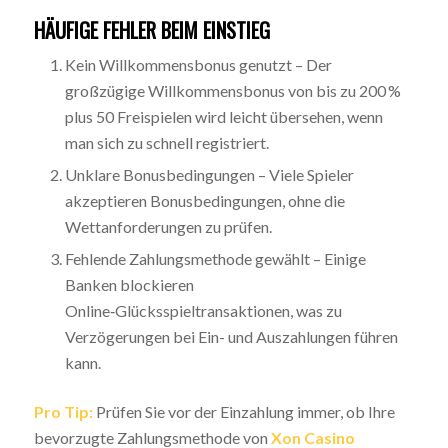
HÄUFIGE FEHLER BEIM EINSTIEG
Kein Willkommensbonus genutzt – Der
großzügige Willkommensbonus von bis zu 200 %
plus 50 Freispielen wird leicht übersehen, wenn
man sich zu schnell registriert.
Unklare Bonusbedingungen – Viele Spieler
akzeptieren Bonusbedingungen, ohne die
Wettanforderungen zu prüfen.
Fehlende Zahlungsmethode gewählt – Einige
Banken blockieren
Online‑Glücksspieltransaktionen, was zu
Verzögerungen bei Ein- und Auszahlungen führen
kann.
Pro Tip:
Prüfen Sie vor der Einzahlung immer, ob Ihre
bevorzugte Zahlungsmethode von
Xon Casino