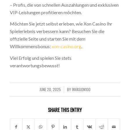
– Profis, die von schnellen Auszahlungen und exklusiven
VIP‑Leistungen profitieren möchten.
Möchten Sie jetzt selbst erleben, wie Xon Casino Ihr
Spielerlebnis verbessern kann? Besuchen Sie die
offizielle Seite und starten Sie mit dem
Willkommensbonus:
xon-casino.org
.
Viel Erfolg und spielen Sie stets
verantwortungsbewusst!
JUNE 20, 2025
BY
INVASION100
/
SHARE THIS ENTRY