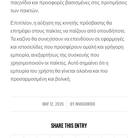
παιχνίδια και προσφορές βασισμένες στις προτιμήσεις
των παικτών.
Επιπλέον, η αύξηση της κινητής πρόσβασης θα
επιτρέψει στους παίκτες να παίζουν από οπουδήποτε.
Τα καζίνο θα συνεχίσουν να επενδύουν σε εφαρμογές
και ιστοσελίδες που προσφέρουν ομαλή και γρήγορη
εμπειρία, ανεξαρτήτως της συσκευής που
χρησιμοποιούν οι παίκτες. Αυτό σημαίνει ότι η
εμπειρία του χρήστη θα γίνεται ολοένα και πιο
προσαρμοσμένη και βολική.
MAY 12, 2026
BY
INVASION100
/
SHARE THIS ENTRY