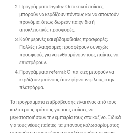
Προγράμματα loyalty: Οι τακτικοί παίκτες
μπορούν να κερδίζουν πόντους και να αποκτούν
προνόμια, όπως δωρεάν παιχνίδια ή
αποκλειστικές προσφορές.
Καθημερινές και εβδομαδιαίες προσφορές:
Πολλές πλατφόρμες προσφέρουν συνεχώς
προσφορές για να ενθαρρύνουν τους παίκτες να
επιστρέφουν.
Προγράμματα referral: Οι παίκτες μπορούν να
κερδίζουν μπόνους όταν φέρνουν φίλους στην
πλατφόρμα.
Τα προγράμματα επιβράβευσης είναι ένας από τους
καλύτερους τρόπους για τους παίκτες να
μεγιστοποιήσουν την εμπειρία τους στα καζίνο. Ειδικά
για τους νέους παίκτες, τα μπόνους καλωσορίσματος
μπορούν να προσφέρουν επιπλέον χρήματα για να