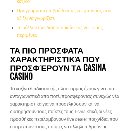
καζίνο
Προγράμματα επιβράβευσης και μπόνους που
αξίζει να γνωρίζετε
Το μέλλον των διαδικτυακών καζίνο: Τι μας
περιμένει;
ΤΑ ΠΙΟ ΠΡΌΣΦΑΤΑ
ΧΑΡΑΚΤΗΡΙΣΤΙΚΆ ΠΟΥ
ΠΡΟΣΦΈΡΟΥΝ ΤΑ CASINA
CASINO
Τα καζίνο διαδικτυακής πλατφόρμας έχουν γίνει πιο
ανταγωνιστικά από ποτέ, προσφέροντας συνεχώς νέα
χαρακτηριστικά για να προσελκύσουν και να
διατηρήσουν τους παίκτες τους. Ενδεικτικά, οι νέες
προσθήκες περιλαμβάνουν live dealer παιχνίδια, που
επιτρέπουν στους παίκτες να αλληλεπιδρούν με