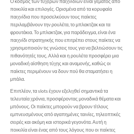
Ο κόσμος των τυχερών παιχνιδιών είναι γεμάτος από
ποικιλία και επιλογές. Ορισμένα από τα κορυφαία
παιχνίδια που προσελκύουν τους παίκτες
περιλαμβάνουν την ρουλέτα, το μπλακτζακ και τα
φρουτάκια. Το μπλακτζακ, για παράδειγμα, είναι ένα
παιχνίδι στρατηγικής που επιτρέπει στους παίκτες να
χρησιμοποιούν τις γνώσεις τους για να βελτιώσουν τις
πιθανότητές τους. Αλλά και η ρουλέτα προσφέρει μια
μοναδική αίσθηση τύχης και αναμονής, καθώς οι
παίκτες περιμένουν να δουν πού θα σταματήσει η
μπάλα.
Επιπλέον, τα slots έχουν εξελιχθεί σημαντικά τα
τελευταία χρόνια, προσφέροντας μοναδικά θέματα και
μπόνους. Οι παίκτες μπορούν να βρουν τίτλους
εμπνευσμένους από αγαπημένες ταινίες, τηλεοπτικές
σειρές και ακόμη και ιστορικά γεγονότα. Αυτή η
ποικιλία είναι ένας από τους λόγους που οι παίκτες