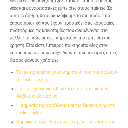
casina casino συνεχώς εξελίσσονται, προσφέροντας
νέες και συναρπαστικές εμπειρίες στους παίκτες. Σε
αυτό το άρθρο, θα ανακαλύψουμε τα πιο πρόσφατα
χαρακτηριστικά που έχουν προστεθεί στις κορυφαίες
πλατφόρμες, τις καινοτομίες που αναμένονται στο
μέλλον και πώς αυτές επηρεάζουν την εμπειρία του
χρήστη. Είτε είστε έμπειρος παίκτης είτε νέος στον
κόσμο των τυχερών παιχνιδιών, οι πληροφορίες αυτές
θα σας φανούν χρήσιμες.
Τα πιο πρόσφατα χαρακτηριστικά που προσφέρουν
τα casina casino
Πώς η τεχνολογία VR αλλάζει την εμπειρία των
διαδικτυακών καζίνο
Η σημασία της ασφάλειας και της δικαιοσύνης στα
casina casino
Κορυφαία παιχνίδια που δεν πρέπει να χάσετε στα