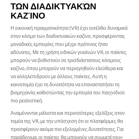
ΤΩΝ ΔΙΑΔΙΚΤΥΑΚΏΝ
ΚΑΖΊΝΟ
Η εικονική πραγματικότητα (VR) έχει εισέλθει δυναμικά
στον κόσμο των διαδικτυακών καζίνο, προσφέροντας
μοναδικές εμπειρίες που μέχρι πρότινος ήταν
αδύνατες. Με τη χρήση ειδικών γυαλιών VR, οι παίκτες
μπορούν να βυθιστούν σε τρισδιάστατους κόσμους
καζίνο, όπου μπορούν να περιηγηθούν ελεύθερα και
να αλληλεπιδρούν με άλλους παίκτες. Αυτή η
καινοτομία έχει τη δυνατότητα να επαναστατήσει τη
βιομηχανία, καθιστώντας την εμπειρία του παιχνιδιού
πιο ρεαλιστική.
Αναμένονται μάλιστα και περισσότερες εξελίξεις στον
τομέα της VR, με την υπόσχεση ότι οι πλατφόρμες θα
προσφέρουν ακόμα πιο εξελιγμένες δυνατότητες. Για
παράδειγμα, οι παίκτες θα μπορούν να συμμετέχουν