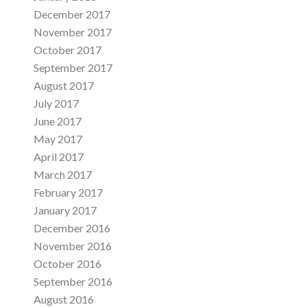
December 2017
November 2017
October 2017
September 2017
August 2017
July 2017
June 2017
May 2017
April 2017
March 2017
February 2017
January 2017
December 2016
November 2016
October 2016
September 2016
August 2016