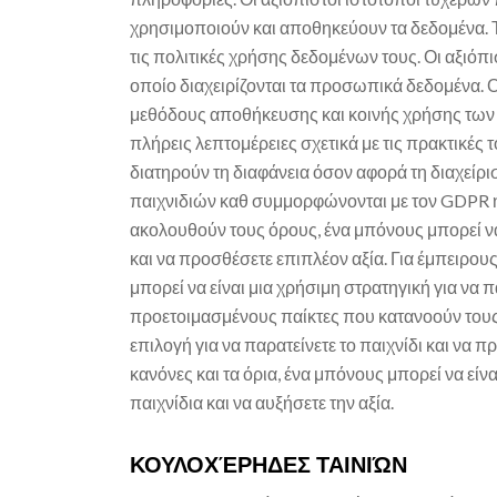
χρησιμοποιούν και αποθηκεύουν τα δεδομένα. Τ
τις πολιτικές χρήσης δεδομένων τους. Οι αξιόπι
οποίο διαχειρίζονται τα προσωπικά δεδομένα. Ο
μεθόδους αποθήκευσης και κοινής χρήσης των
πλήρεις λεπτομέρειες σχετικά με τις πρακτικές
διατηρούν τη διαφάνεια όσον αφορά τη διαχείρ
παιχνιδιών καθ συμμορφώνονται με τον GDPR ή
ακολουθούν τους όρους, ένα μπόνους μπορεί να ε
και να προσθέσετε επιπλέον αξία. Για έμπειρο
μπορεί να είναι μια χρήσιμη στρατηγική για να 
προετοιμασμένους παίκτες που κατανοούν τους
επιλογή για να παρατείνετε το παιχνίδι και να 
κανόνες και τα όρια, ένα μπόνους μπορεί να είν
παιχνίδια και να αυξήσετε την αξία.
ΚΟΥΛΟΧΈΡΗΔΕΣ ΤΑΙΝΙΏΝ