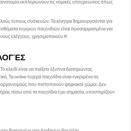
αινοτομία εκπληρώνουν τις νομικές υποχρεώσεις όπως
απλούς τύπους συσκευών. Τα κίνητρα δημιουργούνται για
ποθέματα τυχερών παιχνιδιών είναι προσαρμοσμένα για
νους ελέγχους. χρησιμοποιούν R
ΛΟΓΈΣ
Το κλειδί είναι να παίξετε έξυπνα διατηρώντας
ή. Τα online τυχερά παιχνίδια είναι εγκριμένα σε
 οργανισμούς που πιστοποιούν ψηφιακοί χώροι. Δεν
ινητήρας πίσω από τα παιχνίδια έχει σημασία, υποστηρίζουν
 στο Βασισμένο στο Διαδίκτυο Ρουλέτα