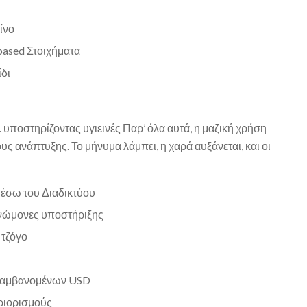
ς
ίνο
based Στοιχήματα
δι
υποστηρίζοντας υγιεινές Παρ’ όλα αυτά, η μαζική χρήση
ς ανάπτυξης. Το μήνυμα λάμπει, η χαρά αυξάνεται, και οι
μέσω του Διαδικτύου
γνώμονες υποστήριξης
 τζόγο
λαμβανομένων USD
εριορισμούς