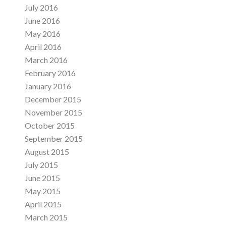
July 2016
June 2016
May 2016
April 2016
March 2016
February 2016
January 2016
December 2015
November 2015
October 2015
September 2015
August 2015
July 2015
June 2015
May 2015
April 2015
March 2015