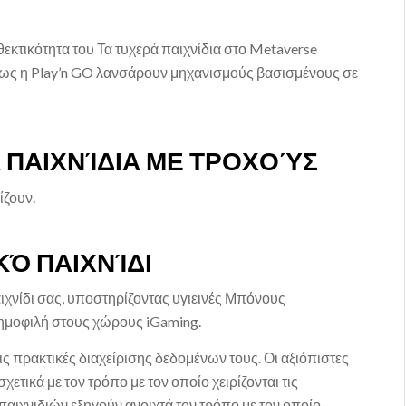
εκτικότητα του Τα τυχερά παιχνίδια στο Metaverse
όπως η Play’n GO λανσάρουν μηχανισμούς βασισμένους σε
 ΠΑΙΧΝΊΔΙΑ ΜΕ ΤΡΟΧΟΎΣ
ίζουν.
ΙΚΌ ΠΑΙΧΝΊΔΙ
ιχνίδι σας, υποστηρίζοντας υγιεινές Μπόνους
δημοφιλή στους χώρους iGaming.
ις πρακτικές διαχείρισης δεδομένων τους. Οι αξιόπιστες
τικά με τον τρόπο με τον οποίο χειρίζονται τις
παιχνιδιών εξηγούν ανοιχτά τον τρόπο με τον οποίο