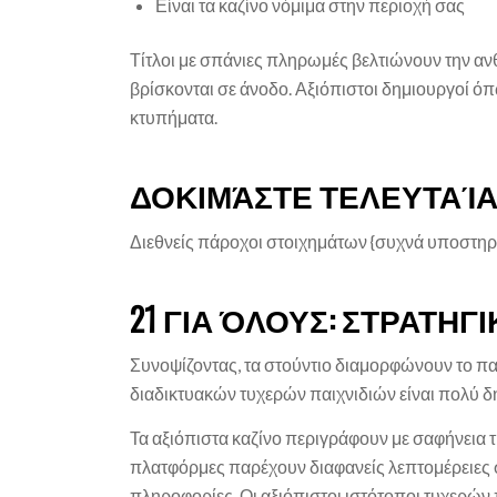
Είναι τα καζίνο νόμιμα στην περιοχή σας
Τίτλοι με σπάνιες πληρωμές βελτιώνουν την ανθ
βρίσκονται σε άνοδο. Αξιόπιστοι δημιουργοί 
κτυπήματα.
ΔΟΚΙΜΆΣΤΕ ΤΕΛΕΥΤΑΊΑ
Διεθνείς πάροχοι στοιχημάτων {συχνά υποστηρ
21 ΓΙΑ ΌΛΟΥΣ: ΣΤΡΑΤΗΓ
Συνοψίζοντας, τα στούντιο διαμορφώνουν το πα
διαδικτυακών τυχερών παιχνιδιών είναι πολύ 
Τα αξιόπιστα καζίνο περιγράφουν με σαφήνεια τ
πλατφόρμες παρέχουν διαφανείς λεπτομέρειες σχε
πληροφορίες. Οι αξιόπιστοι ιστότοποι τυχερών 