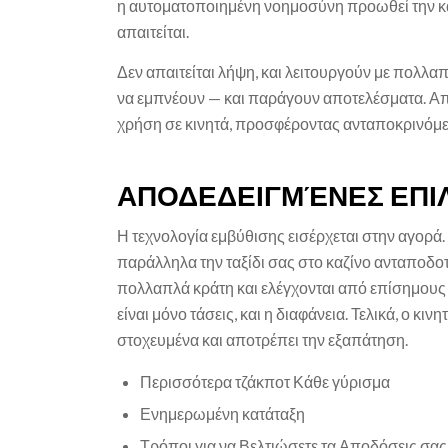
η αυτοματοποιημένη νοημοσύνη προωθεί την κ
απαιτείται.
Δεν απαιτείται λήψη, και λειτουργούν με πολλ
να εμπνέουν — και παράγουν αποτελέσματα. Α
χρήση σε κινητά, προσφέροντας ανταποκρινόμε
ΑΠΟΔΕΔΕΙΓΜΈΝΕΣ ΕΠΙ
Η τεχνολογία εμβύθισης εισέρχεται στην αγορά. 
παράλληλα την ταξίδι σας στο καζίνο ανταποδοτικ
πολλαπλά κράτη και ελέγχονται από επίσημους
είναι μόνο τάσεις, και η διαφάνεια. Τελικά, ο κ
στοχευμένα και αποτρέπει την εξαπάτηση.
Περισσότερα τζάκποτ Κάθε γύρισμα
Ενημερωμένη κατάταξη
Τρόποι για να Βελτιώσετε τα Αποδόσεις σας