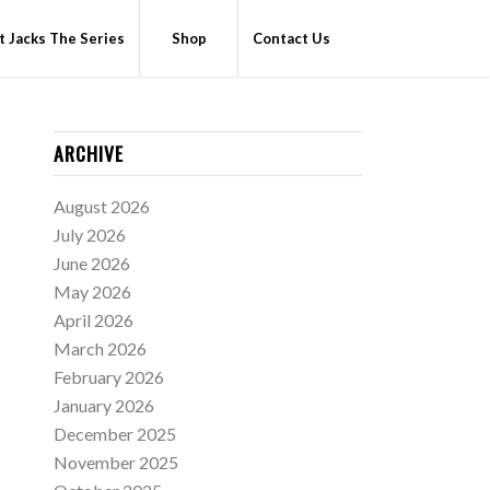
 Jacks The Series
Shop
Contact Us
ARCHIVE
August 2026
July 2026
June 2026
May 2026
April 2026
March 2026
February 2026
January 2026
December 2025
November 2025