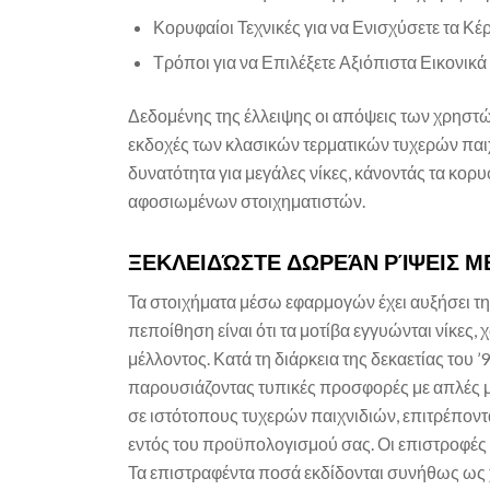
Κορυφαίοι Τεχνικές για να Ενισχύσετε τα Κέ
Τρόποι για να Επιλέξετε Αξιόπιστα Εικονικά
Δεδομένης της έλλειψης οι απόψεις των χρηστ
εκδοχές των κλασικών τερματικών τυχερών πα
δυνατότητα για μεγάλες νίκες, κάνοντάς τα κορ
αφοσιωμένων στοιχηματιστών.
ΞΕΚΛΕΙΔΏΣΤΕ ΔΩΡΕΆΝ ΡΊΨΕΙΣ Μ
Τα στοιχήματα μέσω εφαρμογών έχει αυξήσει τη
πεποίθηση είναι ότι τα μοτίβα εγγυώνται νίκες,
μέλλοντος. Κατά τη διάρκεια της δεκαετίας του 
παρουσιάζοντας τυπικές προσφορές με απλές μ
σε ιστότοπους τυχερών παιχνιδιών, επιτρέποντ
εντός του προϋπολογισμού σας. Οι επιστροφές 
Τα επιστραφέντα ποσά εκδίδονται συνήθως ως 