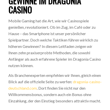
GEWINNE IM DRAGONIA
CASINO
Mobile Gaming hat die Art, wie wir Casinospiele
genießen, revolutioniert. Ob im Zug, im Café oder zu
Hause – das Smartphone ist unser persönlicher
Spielpartner. Doch welche Taktiken führen wirklich zu
höheren Gewinnen? In diesem Leitfaden zeigen wir
Ihnen zehn praxiserprobte Methoden, die sowohl
Anfänger als auch erfahrene Spieler im Dragonia Casino
nutzen können.
Als Branchenexperten empfehlen wir Ihnen, gleich einen
Blick auf die offizielle Seite zu werfen:
dragonia-casino-
deutschland.com
. Dort finden Sie nicht nur den
Willkommensbonus, sondern auch ein Bonus ohne
Einzahlung, der den Einstieg besonders attraktiv macht.