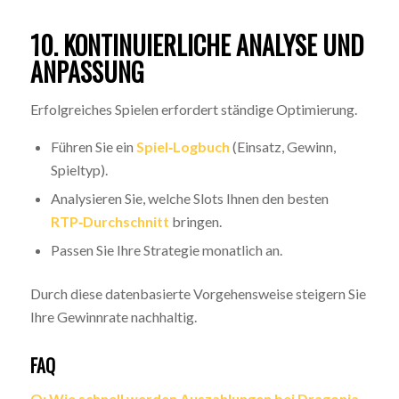
10. KONTINUIERLICHE ANALYSE UND
ANPASSUNG
Erfolgreiches Spielen erfordert ständige Optimierung.
Führen Sie ein
Spiel‑Logbuch
(Einsatz, Gewinn,
Spieltyp).
Analysieren Sie, welche Slots Ihnen den besten
RTP‑Durchschnitt
bringen.
Passen Sie Ihre Strategie monatlich an.
Durch diese datenbasierte Vorgehensweise steigern Sie
Ihre Gewinnrate nachhaltig.
FAQ
Q: Wie schnell werden Auszahlungen bei Dragonia