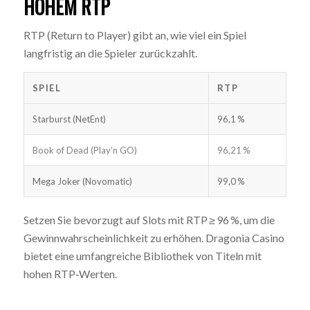
HOHEM RTP
RTP (Return to Player) gibt an, wie viel ein Spiel
langfristig an die Spieler zurückzahlt.
SPIEL
RTP
Starburst (NetEnt)
96,1 %
Book of Dead (Play’n GO)
96,21 %
Mega Joker (Novomatic)
99,0 %
Setzen Sie bevorzugt auf Slots mit RTP ≥ 96 %, um die
Gewinnwahrscheinlichkeit zu erhöhen. Dragonia Casino
bietet eine umfangreiche Bibliothek von Titeln mit
hohen RTP‑Werten.