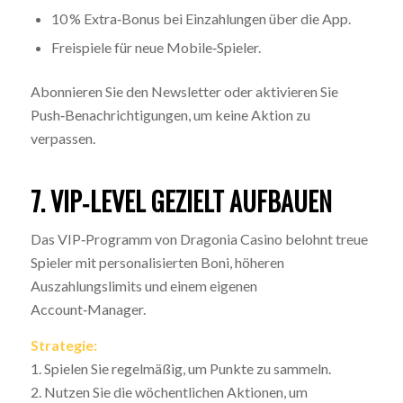
10 % Extra‑Bonus bei Einzahlungen über die App.
Freispiele für neue Mobile‑Spieler.
Abonnieren Sie den Newsletter oder aktivieren Sie
Push‑Benachrichtigungen, um keine Aktion zu
verpassen.
7. VIP‑LEVEL GEZIELT AUFBAUEN
Das VIP‑Programm von Dragonia Casino belohnt treue
Spieler mit personalisierten Boni, höheren
Auszahlungslimits und einem eigenen
Account‑Manager.
Strategie:
1. Spielen Sie regelmäßig, um Punkte zu sammeln.
2. Nutzen Sie die wöchentlichen Aktionen, um