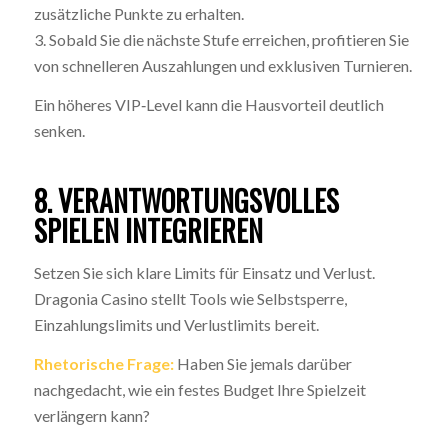
zusätzliche Punkte zu erhalten.
3. Sobald Sie die nächste Stufe erreichen, profitieren Sie
von schnelleren Auszahlungen und exklusiven Turnieren.
Ein höheres VIP‑Level kann die Hausvorteil deutlich
senken.
8. VERANTWORTUNGSVOLLES
SPIELEN INTEGRIEREN
Setzen Sie sich klare Limits für Einsatz und Verlust.
Dragonia Casino stellt Tools wie Selbstsperre,
Einzahlungslimits und Verlustlimits bereit.
Rhetorische Frage:
Haben Sie jemals darüber
nachgedacht, wie ein festes Budget Ihre Spielzeit
verlängern kann?