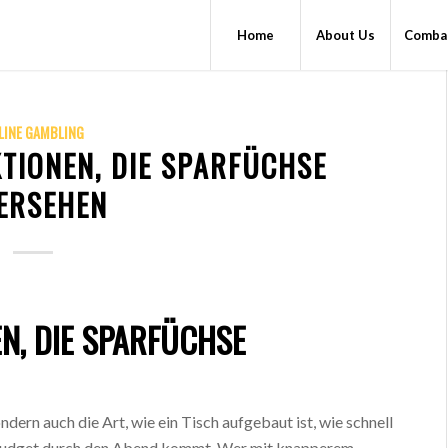
Home
About Us
Combat
LINE GAMBLING
KTIONEN, DIE SPARFÜCHSE
ERSEHEN
EN, DIE SPARFÜCHSE
ndern auch die Art, wie ein Tisch aufgebaut ist, wie schnell
 Budget durch den Abend kommt. Wer mit knapperem