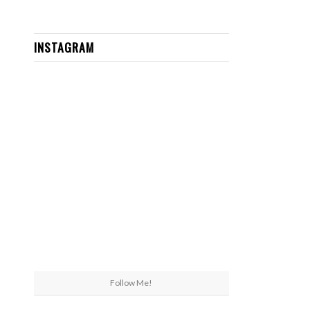
INSTAGRAM
Follow Me!