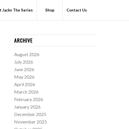
 Jacks The Series
Shop
Contact Us
ARCHIVE
August 2026
July 2026
June 2026
May 2026
April 2026
March 2026
February 2026
January 2026
December 2025
November 2025