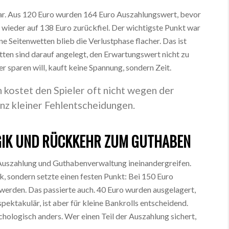
r. Aus 120 Euro wurden 164 Euro Auszahlungswert, bevor
en wieder auf 138 Euro zurückfiel. Der wichtigste Punkt war
e Seitenwetten blieb die Verlustphase flacher. Das ist
tten sind darauf angelegt, den Erwartungswert nicht zu
 sparen will, kauft keine Spannung, sondern Zeit.
n kostet den Spieler oft nicht wegen der
nz kleiner Fehlentscheidungen.
GIK UND RÜCKKEHR ZUM GUTHABEN
e Auszahlung und Guthabenverwaltung ineinandergreifen.
k, sondern setzte einen festen Punkt: Bei 150 Euro
 werden. Das passierte auch. 40 Euro wurden ausgelagert,
spektakulär, ist aber für kleine Bankrolls entscheidend.
chologisch anders. Wer einen Teil der Auszahlung sichert,