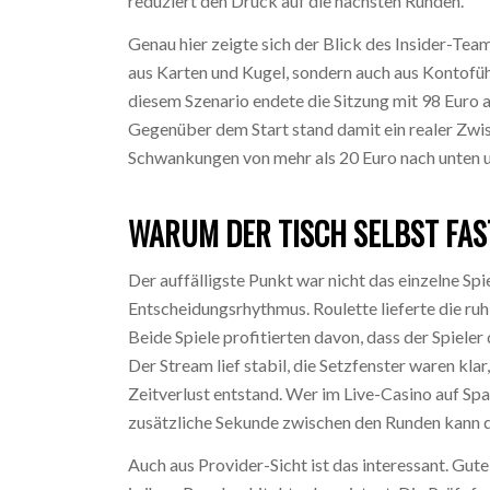
reduziert den Druck auf die nächsten Runden.
Genau hier zeigte sich der Blick des Insider-Team
aus Karten und Kugel, sondern auch aus Kontofü
diesem Szenario endete die Sitzung mit 98 Euro
Gegenüber dem Start stand damit ein realer Zwi
Schwankungen von mehr als 20 Euro nach unten 
WARUM DER TISCH SELBST FAS
Der auffälligste Punkt war nicht das einzelne Spi
Entscheidungsrhythmus. Roulette lieferte die ruh
Beide Spiele profitierten davon, dass der Spiele
Der Stream lief stabil, die Setzfenster waren kla
Zeitverlust entstand. Wer im Live-Casino auf Spa
zusätzliche Sekunde zwischen den Runden kann da
Auch aus Provider-Sicht ist das interessant. Gute