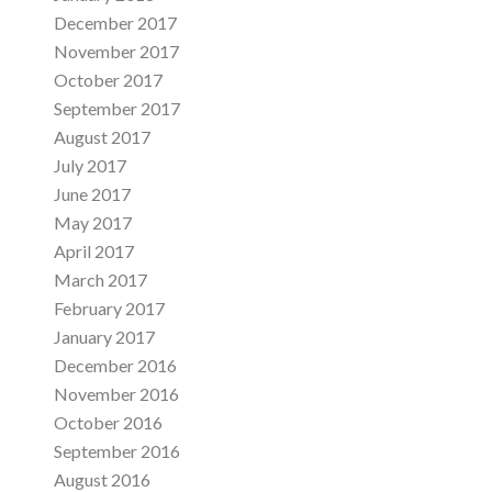
December 2017
November 2017
October 2017
September 2017
August 2017
July 2017
June 2017
May 2017
April 2017
March 2017
February 2017
January 2017
December 2016
November 2016
October 2016
September 2016
August 2016