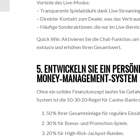
massimizzare i...
Vorteile des Live‑Modus:
– Transparente Spielabläufe dank Live‑Streaming
– Direkter Kontakt zum Dealer, was das Vertraue
– Häufige Sonderaktionen, die nur im Live‑Bereic
Quick Win: Aktivieren Sie die Chat‑Funktion, um
exklusiv und erhöhen Ihren Gesamtwert.
5. ENTWICKELN SIE EIN PERSÖN
MONEY‑MANAGEMENT‑SYSTEM
Ohne ein solides Finanzkonzept laufen Sie Gefahr
System ist die 50‑30‑20‑Regel für Casino‑Bankro
50 % Ihrer Gesamteinlage für reguläre Einsä
30 % für Bonus‑ und Promotion‑Spiele.
20 % für High‑Risk‑Jackpot‑Runden.