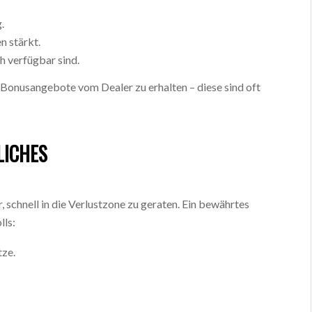
.
n stärkt.
h verfügbar sind.
 Bonusangebote vom Dealer zu erhalten – diese sind oft
LICHES
, schnell in die Verlustzone zu geraten. Ein bewährtes
lls:
tze.