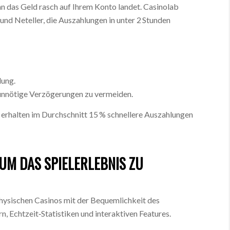
nn das Geld rasch auf Ihrem Konto landet. Casinolab
 und Neteller, die Auszahlungen in unter 2 Stunden
lung.
 unnötige Verzögerungen zu vermeiden.
 erhalten im Durchschnitt 15 % schnellere Auszahlungen
, UM DAS SPIELERLEBNIS ZU
hysischen Casinos mit der Bequemlichkeit des
rn, Echtzeit‑Statistiken und interaktiven Features.