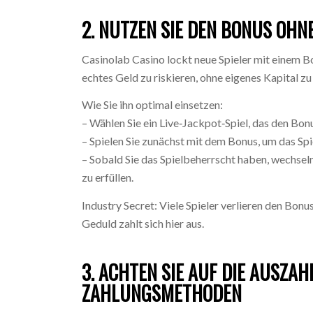
2. NUTZEN SIE DEN BONUS OHN
Casinolab Casino lockt neue Spieler mit einem B
echtes Geld zu riskieren, ohne eigenes Kapital zu
Wie Sie ihn optimal einsetzen:
– Wählen Sie ein Live‑Jackpot‑Spiel, das den Bon
– Spielen Sie zunächst mit dem Bonus, um das Spi
– Sobald Sie das Spielbeherrscht haben, wechsel
zu erfüllen.
Industry Secret: Viele Spieler verlieren den Bonu
Geduld zahlt sich hier aus.
3. ACHTEN SIE AUF DIE AUSZA
ZAHLUNGSMETHODEN