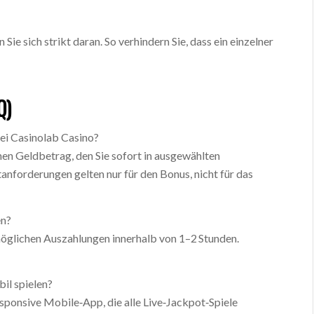
 Sie sich strikt daran. So verhindern Sie, dass ein einzelner
Q)
bei Casinolab Casino?
inen Geldbetrag, den Sie sofort in ausgewählten
anforderungen gelten nur für den Bonus, nicht für das
en?
rmöglichen Auszahlungen innerhalb von 1–2 Stunden.
il spielen?
responsive Mobile‑App, die alle Live‑Jackpot‑Spiele