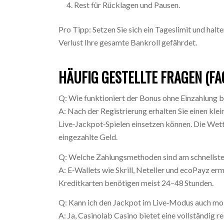
Rest für Rücklagen und Pausen.
Pro Tipp: Setzen Sie sich ein Tageslimit und halten
Verlust Ihre gesamte Bankroll gefährdet.
HÄUFIG GESTELLTE FRAGEN (FA
Q: Wie funktioniert der Bonus ohne Einzahlung 
A: Nach der Registrierung erhalten Sie einen kle
Live‑Jackpot‑Spielen einsetzen können. Die Wett
eingezahlte Geld.
Q: Welche Zahlungsmethoden sind am schnellst
A: E‑Wallets wie Skrill, Neteller und ecoPayz e
Kreditkarten benötigen meist 24–48 Stunden.
Q: Kann ich den Jackpot im Live‑Modus auch mob
A: Ja, Casinolab Casino bietet eine vollständig 