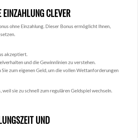
E EINZAHLUNG CLEVER
onus ohne Einzahlung. Dieser Bonus ermöglicht Ihnen,
 setzen.
us akzeptiert.
elverhalten und die Gewinnlinien zu verstehen.
n Sie zum eigenen Geld, um die vollen Wettanforderungen
s, weil sie zu schnell zum regulären Geldspiel wechseln.
HLUNGSZEIT UND