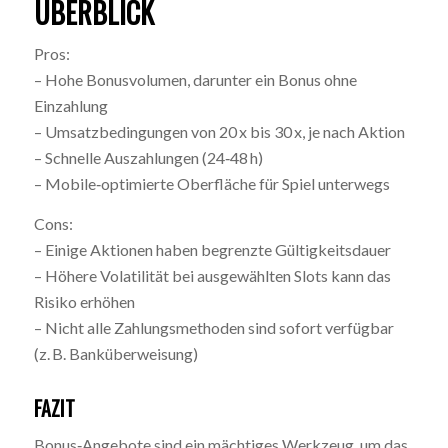
ÜBERBLICK
Pros:
– Hohe Bonusvolumen, darunter ein Bonus ohne
Einzahlung
– Umsatzbedingungen von 20 x bis 30 x, je nach Aktion
– Schnelle Auszahlungen (24‑48 h)
– Mobile‑optimierte Oberfläche für Spiel unterwegs
Cons:
– Einige Aktionen haben begrenzte Gültigkeitsdauer
– Höhere Volatilität bei ausgewählten Slots kann das
Risiko erhöhen
– Nicht alle Zahlungsmethoden sind sofort verfügbar
(z. B. Banküberweisung)
FAZIT
Bonus‑Angebote sind ein mächtiges Werkzeug, um das