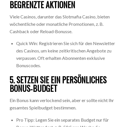
BEGRENZTE AKTIONEN
Viele Casinos, darunter das Slotmafia Casino, bieten
wöchentliche oder monatliche Promotionen, z. B.
Cashback oder Reload‑Bonusse.
Quick Win: Registrieren Sie sich für den Newsletter
des Casinos, um keine zeitkritischen Angebote zu
verpassen. Oft erhalten Abonnenten exklusive
Bonuscodes.
5. SETZEN SIE EIN PERSÖNLICHES
BONUS‑BUDGET
Ein Bonus kann verlockend sein, aber er sollte nicht Ihr
gesamtes Spielbudget bestimmen.
Pro Tipp: Legen Sie ein separates Budget nur für