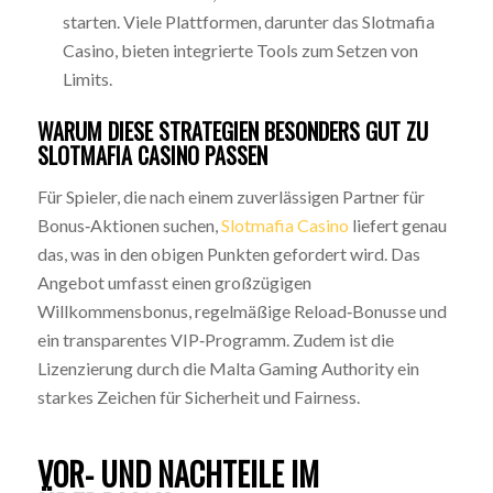
starten. Viele Plattformen, darunter das Slotmafia
Casino, bieten integrierte Tools zum Setzen von
Limits.
WARUM DIESE STRATEGIEN BESONDERS GUT ZU
SLOTMAFIA CASINO PASSEN
Für Spieler, die nach einem zuverlässigen Partner für
Bonus‑Aktionen suchen,
Slotmafia Casino
liefert genau
das, was in den obigen Punkten gefordert wird. Das
Angebot umfasst einen großzügigen
Willkommensbonus, regelmäßige Reload‑Bonusse und
ein transparentes VIP‑Programm. Zudem ist die
Lizenzierung durch die Malta Gaming Authority ein
starkes Zeichen für Sicherheit und Fairness.
VOR- UND NACHTEILE IM