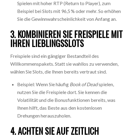
Spielen mit hoher RTP (Return to Player), zum
Beispiel bei Slots mit 96,5 % oder mehr. So erhöhen
Sie die Gewinnwahrscheinlichkeit von Anfang an.
3. KOMBINIEREN SIE FREISPIELE MIT
IHREN LIEBLINGSSLOTS
Freispiele sind ein gängiger Bestandteil des
Willkommenspakets. Statt sie wahllos zu verwenden,
wählen Sie Slots, die Ihnen bereits vertraut sind.
Beispiel: Wenn Sie häufig
Book of Dead
spielen,
nutzen Sie die Freispiele dort. Sie kennen die
Volatilität und die Bonusfunktionen bereits, was
Ihnen hilft, das Beste aus den kostenlosen
Drehungen herauszuholen.
4. ACHTEN SIE AUF ZEITLICH