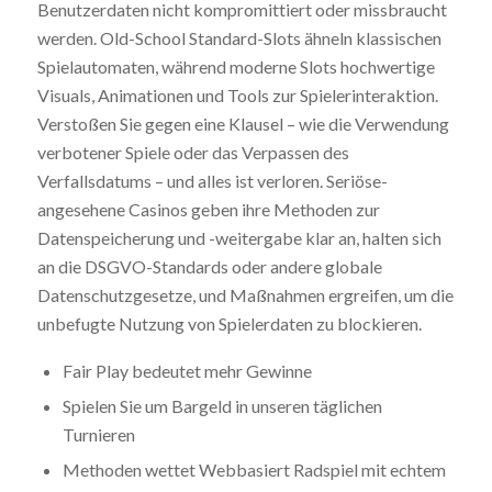
Benutzerdaten nicht kompromittiert oder missbraucht
werden. Old-School Standard-Slots ähneln klassischen
Spielautomaten, während moderne Slots hochwertige
Visuals, Animationen und Tools zur Spielerinteraktion.
Verstoßen Sie gegen eine Klausel – wie die Verwendung
verbotener Spiele oder das Verpassen des
Verfallsdatums – und alles ist verloren. Seriöse-
angesehene Casinos geben ihre Methoden zur
Datenspeicherung und -weitergabe klar an, halten sich
an die DSGVO-Standards oder andere globale
Datenschutzgesetze, und Maßnahmen ergreifen, um die
unbefugte Nutzung von Spielerdaten zu blockieren.
Fair Play bedeutet mehr Gewinne
Spielen Sie um Bargeld in unseren täglichen
Turnieren
Methoden wettet Webbasiert Radspiel mit echtem