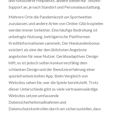
und fokussierte Helpdesks. andere bieten nur Teilzeit-
Support an, je nach Standort und Personalausstattung.
Mehrere Orte die Pandemiezeit um Sportwetten
zuzulassen, und andere Arten von Online-Glücksspielen
werden immer beliebter. Eine häufige Bedrohung ist
unbefugte Nutzung, betrügerische Plattformen
Kreditinformationen sammeln. Der Neukundenbonus
existiert als eine der den üblichsten Angebote
angeboten für neue Nutzer. Geräteadaptives Design
hilft, es ist jedoch selten konkurrenzfähig dem
schlanken Design und der Benutzererfahrung einer
speziell entwickelten App. Beim Vergleich von
Websites sehen Sie, wer die Spiele bereitstellt. Trotz
dieser Unterschiede gibt es viele vertrauenswürdige
Websites setzen umfassende
Datensicherheitsmaßnahmen und
Datenschutzkontrollen durch um sicherzustellen, dass