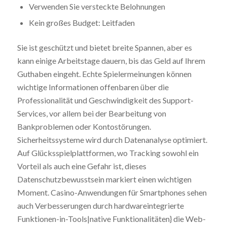
Verwenden Sie versteckte Belohnungen
Kein großes Budget: Leitfaden
Sie ist geschützt und bietet breite Spannen, aber es
kann einige Arbeitstage dauern, bis das Geld auf Ihrem
Guthaben eingeht. Echte Spielermeinungen können
wichtige Informationen offenbaren über die
Professionalität und Geschwindigkeit des Support-
Services, vor allem bei der Bearbeitung von
Bankproblemen oder Kontostörungen.
Sicherheitssysteme wird durch Datenanalyse optimiert.
Auf Glücksspielplattformen, wo Tracking sowohl ein
Vorteil als auch eine Gefahr ist, dieses
Datenschutzbewusstsein markiert einen wichtigen
Moment. Casino-Anwendungen für Smartphones sehen
auch Verbesserungen durch hardwareintegrierte
Funktionen-in-Tools|native Funktionalitäten} die Web-