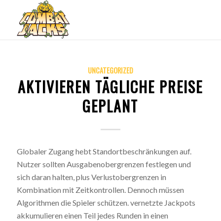
UNCATEGORIZED
AKTIVIEREN TÄGLICHE PREISE
GEPLANT
Globaler Zugang hebt Standortbeschränkungen auf.
Nutzer sollten Ausgabenobergrenzen festlegen und
sich daran halten, plus Verlustobergrenzen in
Kombination mit Zeitkontrollen. Dennoch müssen
Algorithmen die Spieler schützen. vernetzte Jackpots
akkumulieren einen Teil jedes Runden in einen