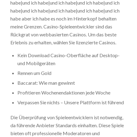
habe|und ich habe|und ich habe|und ich habe|und ich
habe|und ich habe|und ich habe|und ich habe|und ich
habe aber ich habe es noch im Hinterkopf behalten
meine Grenzen. Casino-Spieleentwickler sind das
Rückgrat von webbasierten Casinos. Um das beste
Erlebnis zu erhalten, wählen Sie lizenzierte Casinos.
Kein Download Casino-Oberfläche auf Desktop-
und Mobilgeräten
Rennen um Gold
Baccarat: Wie man gewinnt
Profitieren Wochenendaktionen jede Woche
Verpassen Sie nichts – Unsere Plattform ist führend
Die Überprüfung von Spieleentwicklern ist notwendig,
da führende Anbieter Standards einhalten. Diese Spiele
bieten oft professionelle Moderatoren und