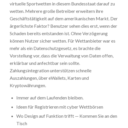
virtuelle Sportwetten in diesem Bundesstaat darauf zu
wetten. Mehrere große Betreiber erweitern ihre
Geschäftstätigkeit auf dem amerikanischen Markt. Der
ärgerlichste Faktor? Benutzer sehen dies erst, wenn der
Schaden bereits entstanden ist. Ohne Verzögerung
können Nutzer sicher wetten. Für Wettanbieter war es
mehr als ein Datenschutzgesetz, es brachte die
Vorstellung vor, dass die Verwaltung von Daten offen,
erklärbar und anfechtbar sein sollte.
Zahlungsintegration unterstützen schnelle
Auszahlungen, über eWallets, Karten und
Kryptowährungen.
Immer auf dem Laufenden bleiben.
Ideen für Registrieren mit cyber Wettbörsen
Wo Design auf Funktion trifft — Kommen Sie an den
Tisch