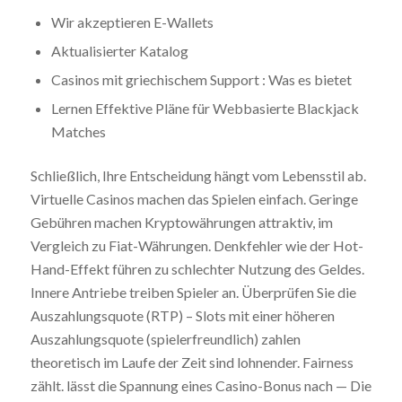
Wir akzeptieren E-Wallets
Aktualisierter Katalog
Casinos mit griechischem Support : Was es bietet
Lernen Effektive Pläne für Webbasierte Blackjack
Matches
Schließlich, Ihre Entscheidung hängt vom Lebensstil ab.
Virtuelle Casinos machen das Spielen einfach. Geringe
Gebühren machen Kryptowährungen attraktiv, im
Vergleich zu Fiat-Währungen. Denkfehler wie der Hot-
Hand-Effekt führen zu schlechter Nutzung des Geldes.
Innere Antriebe treiben Spieler an. Überprüfen Sie die
Auszahlungsquote (RTP) – Slots mit einer höheren
Auszahlungsquote (spielerfreundlich) zahlen
theoretisch im Laufe der Zeit sind lohnender. Fairness
zählt. lässt die Spannung eines Casino-Bonus nach — Die