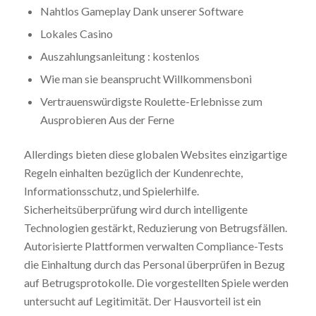
Nahtlos Gameplay Dank unserer Software
Lokales Casino
Auszahlungsanleitung : kostenlos
Wie man sie beansprucht Willkommensboni
Vertrauenswürdigste Roulette-Erlebnisse zum
Ausprobieren Aus der Ferne
Allerdings bieten diese globalen Websites einzigartige
Regeln einhalten bezüglich der Kundenrechte,
Informationsschutz, und Spielerhilfe.
Sicherheitsüberprüfung wird durch intelligente
Technologien gestärkt, Reduzierung von Betrugsfällen.
Autorisierte Plattformen verwalten Compliance-Tests
die Einhaltung durch das Personal überprüfen in Bezug
auf Betrugsprotokolle. Die vorgestellten Spiele werden
untersucht auf Legitimität. Der Hausvorteil ist ein