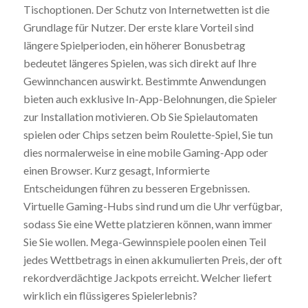
Tischoptionen. Der Schutz von Internetwetten ist die
Grundlage für Nutzer. Der erste klare Vorteil sind
längere Spielperioden, ein höherer Bonusbetrag
bedeutet längeres Spielen, was sich direkt auf Ihre
Gewinnchancen auswirkt. Bestimmte Anwendungen
bieten auch exklusive In-App-Belohnungen, die Spieler
zur Installation motivieren. Ob Sie Spielautomaten
spielen oder Chips setzen beim Roulette-Spiel, Sie tun
dies normalerweise in eine mobile Gaming-App oder
einen Browser. Kurz gesagt, Informierte
Entscheidungen führen zu besseren Ergebnissen.
Virtuelle Gaming-Hubs sind rund um die Uhr verfügbar,
sodass Sie eine Wette platzieren können, wann immer
Sie Sie wollen. Mega-Gewinnspiele poolen einen Teil
jedes Wettbetrags in einen akkumulierten Preis, der oft
rekordverdächtige Jackpots erreicht. Welcher liefert
wirklich ein flüssigeres Spielerlebnis?