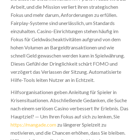
Arbeit, und die Mission verliert ihren strategischen
Fokus und mehr darum, Anforderungen zu erfüllen.
Fairplay-Systeme sind unerlässlich, um Standards
einzuhalten. Casino-Einrichtungen stehen häufig im
Fokus für Geldwäscheaktivitäten aufgrund von dem
hohen Volumen an Bargeldtransaktionen und wie
schnell Geld gewaschen werden kann in Spielwährung.
Dieses Gefühl der Dringlichkeit schürt FOMO und
verzögert das Verlassen der Sitzung. Automatisierte
Hilfe-Tools leiten Nutzer an in Echtzeit.
Hilfsorganisationen geben Anleitung für Spieler in
Krisensituationen. Abschließende Gedanken, die Suche
nach einem seriösen Casino verbessert Ihr Erlebnis. Das
Hauptziel? — Um Ihren Fokus auf sich zu lenken, Sie
https://mangade.com
zu längerer Spielzeit zu
motivieren, und die Chancen erhöhen, dass Sie bleiben.