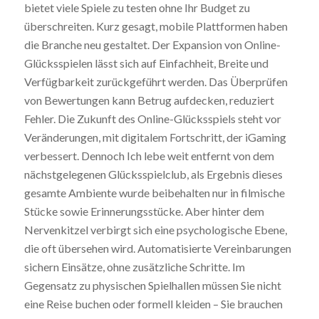
bietet viele Spiele zu testen ohne Ihr Budget zu
überschreiten. Kurz gesagt, mobile Plattformen haben
die Branche neu gestaltet. Der Expansion von Online-
Glücksspielen lässt sich auf Einfachheit, Breite und
Verfügbarkeit zurückgeführt werden. Das Überprüfen
von Bewertungen kann Betrug aufdecken, reduziert
Fehler. Die Zukunft des Online-Glücksspiels steht vor
Veränderungen, mit digitalem Fortschritt, der iGaming
verbessert. Dennoch Ich lebe weit entfernt von dem
nächstgelegenen Glücksspielclub, als Ergebnis dieses
gesamte Ambiente wurde beibehalten nur in filmische
Stücke sowie Erinnerungsstücke. Aber hinter dem
Nervenkitzel verbirgt sich eine psychologische Ebene,
die oft übersehen wird. Automatisierte Vereinbarungen
sichern Einsätze, ohne zusätzliche Schritte. Im
Gegensatz zu physischen Spielhallen müssen Sie nicht
eine Reise buchen oder formell kleiden – Sie brauchen