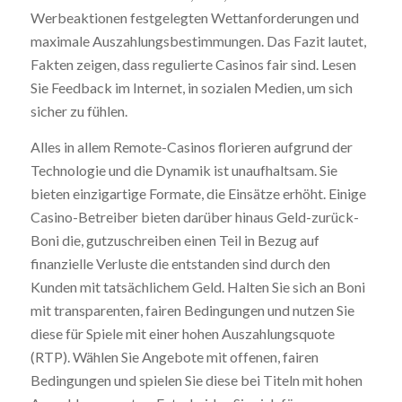
Werbeaktionen festgelegten Wettanforderungen und
maximale Auszahlungsbestimmungen. Das Fazit lautet,
Fakten zeigen, dass regulierte Casinos fair sind. Lesen
Sie Feedback im Internet, in sozialen Medien, um sich
sicher zu fühlen.
Alles in allem Remote-Casinos florieren aufgrund der
Technologie und die Dynamik ist unaufhaltsam. Sie
bieten einzigartige Formate, die Einsätze erhöht. Einige
Casino-Betreiber bieten darüber hinaus Geld-zurück-
Boni die, gutzuschreiben einen Teil in Bezug auf
finanzielle Verluste die entstanden sind durch den
Kunden mit tatsächlichem Geld. Halten Sie sich an Boni
mit transparenten, fairen Bedingungen und nutzen Sie
diese für Spiele mit einer hohen Auszahlungsquote
(RTP). Wählen Sie Angebote mit offenen, fairen
Bedingungen und spielen Sie diese bei Titeln mit hohen