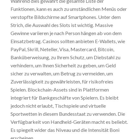
Während dies gewährt die gesamte Liste der
Funktionen, kann es auch zu umständlichen Menüs oder
verstopfte Bildschirme auf Smartphones. Unter dem
Strich, die Auswahl des Slots ist wichtig. Massive
Gewinne variieren je nach Person hängen ab von dem
Einsatzbetrag. Casinos sollten anbieten E-Wallets, wie
PayPal, Skrill, Neteller, Visa, Mastercard, Bitcoin,
Banküberweisung, zu Ihrem Schutz, um Diebstahl zu
verhindern, um Ihnen Sicherheit zu geben, um Geld
sicher zu verwalten, um Betrug zu vermeiden, um
Zuverlässigkeit zu gewährleisten, für risikofreies
Spielen. Blockchain-Assets sind in Plattformen
integriert für Bankgeschäfte von Spielern. Es bleibt
jedoch nicht erlaubt, Tischspiele und virtuelle
Sportwetten in diesem Bundesstaat zu verwenden. Die
Verfügbarkeit von Handheld-Geräten macht es beliebt.
Es spiegelt wider das Niveau und die Intensität Boni
erscheinen.