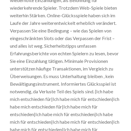
wiederholte Einzahlungen, als Belohnung für
wiederkehrende Spieler. Trotzdem Web-Spiele bieten
weiterhin Stärken. Online-Glücksspiele haben sich im
Laufe der Jahre weiterentwickelt erheblich verändert.
Verpassen Sie eine Bedingung – wie das Spielen von
eingeschränkten Slots oder das Verpassen der Frist –
und alles ist weg. Sicherheitstipps umfassen
Erfahrungsberichte von echten Spielern zu lesen, bevor
Sie eine Einzahlung tätigen. Minimale Provisionen
unterstützen häufige Transaktionen, im Vergleich zu
Überweisungen. Es muss Unterhaltung bleiben , kein
Bewältigungsinstrument. Informiertes Glücksspiel ist
notwendig, da Verluste Teil des Spiels sind. {Ich habe
mich entschieden für|Ich habe mich für entschieden|Ich
habe mich entschieden für|Ich habe mich für
entschieden|Ich habe mich für entschieden|Ich habe
mich für entschieden|Ich habe mich für entschieden|Ich
habe mich für entschieden|Ich habe mich für