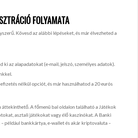
ISZTRÁCIÓ FOLYAMATA
gyszerű. Kövesd az alábbi lépéseket, és már élvezheted a
d ki az alapadatokat (e‑mail, jelszó, személyes adatok).
nkkel.
fizetés nélkül opciót, és már használhatod a 20 eurós
n áttekinthető. A főmenü bal oldalon található a Játékok
otokat, asztali játékokat vagy élő kaszinókat. A Banki
 például bankkártya, e‑wallet és akár kriptovaluta –