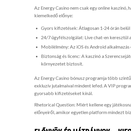
Az Energy Casino nem csak egy online kaszinó,
kiemelkedő előnye:
Gyors kifizetések: Átlagosan 1‑24 órán belü
24/7 ügyfélszolgálat: Live chat-en keresztü
Mobilélmény: Az iOS és Android alkalmazás op
Biztonság és licenc: A kaszinó a Szerencsejá
környezetet biztosít.
Az Energy Casino bónusz programja több szintű
exkluzív jutalmaival mindent lefed. A VIP prog
gyorsabb kifizetéseket kínál.
Rhetorical Question: Miért kellene egy játékosn
előnyeiről, amikor egyetlen platform mindezt biz