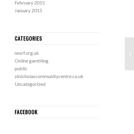
February 2015
January 2015
CATEGORIES
Ir
nesrf.org.uk
Ok
ra
Online gambling
public
stnicholascommunitycentre.co.uk
Uncategorized
FACEBOOK