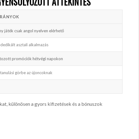
GYENSÚLYOZOTT ÁTTEKINTÉS
RÁNYOK
y játék csak angol nyelven elérhető
 dedikált asztali alkalmazás
tozott promóciók hétvégi napokon
tanulási görbe az újoncoknak
at, különösen a gyors kifizetések és a bónuszok