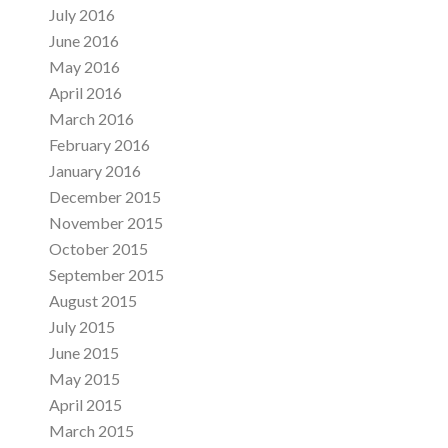
July 2016
June 2016
May 2016
April 2016
March 2016
February 2016
January 2016
December 2015
November 2015
October 2015
September 2015
August 2015
July 2015
June 2015
May 2015
April 2015
March 2015