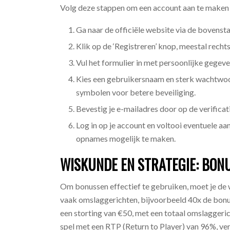
Volg deze stappen om een account aan te maken 
Ga naar de officiële website via de bovensta
Klik op de ‘Registreren’ knop, meestal recht
Vul het formulier in met persoonlijke gegev
Kies een gebruikersnaam en sterk wachtwoord
symbolen voor betere beveiliging.
Bevestig je e-mailadres door op de verificati
Log in op je account en voltooi eventuele aa
opnames mogelijk te maken.
WISKUNDE EN STRATEGIE: BON
Om bonussen effectief te gebruiken, moet je d
vaak omslaggerichten, bijvoorbeeld 40x de bonus 
een storting van €50, met een totaal omslaggeric
spel met een RTP (Return to Player) van 96%, ver