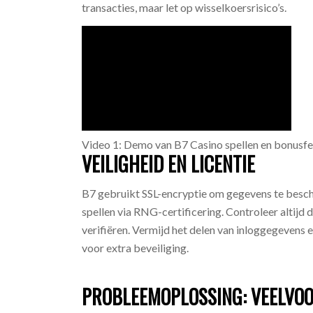
transacties, maar let op wisselkoersrisico’s.
Video 1: Demo van B7 Casino spellen en bonusfe
VEILIGHEID EN LICENTIE
B7 gebruikt SSL-encryptie om gegevens te besche
spellen via RNG-certificering. Controleer altijd 
verifiëren. Vermijd het delen van inloggegevens
voor extra beveiliging.
PROBLEEMOPLOSSING: VEELVOO