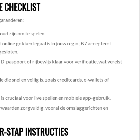
E CHECKLIST
garanderen:
oud zijn om te spelen.
 online gokken legaal is in jouw regio; B7 accepteert
gesloten.
, paspoort of rijbewijs klaar voor verificatie, wat vereist
die snel en veilig is, zoals creditcards, e-wallets of
is cruciaal voor live spellen en mobiele app-gebruik.
waarden zorgvuldig, vooral de omslaggerichten en
R-STAP INSTRUCTIES