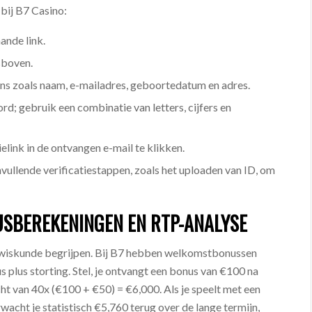
bij B7 Casino:
ande link.
sboven.
ens zoals naam, e-mailadres, geboortedatum en adres.
; gebruik een combinatie van letters, cijfers en
elink in de ontvangen e-mail te klikken.
nvullende verificatiestappen, zoals het uploaden van ID, om
USBEREKENINGEN EN RTP-ANALYSE
e wiskunde begrijpen. Bij B7 hebben welkomstbonussen
plus storting. Stel, je ontvangt een bonus van €100 na
ht van 40x (€100 + €50) = €6,000. Als je speelt met een
wacht je statistisch €5,760 terug over de lange termijn,