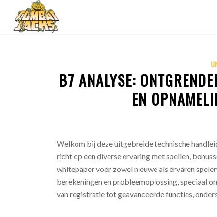
U
B7 ANALYSE: ONTGRENDE
EN OPNAMELI
Welkom bij deze uitgebreide technische handlei
richt op een diverse ervaring met spellen, bonuss
whitepaper voor zowel nieuwe als ervaren speler
berekeningen en probleemoplossing, speciaal o
van registratie tot geavanceerde functies, onder