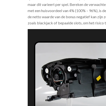
maar dit varieert per spel. Bereken de verwachte
met een huisvoordeel van 4% (100% – 96%), is de
de netto waarde van de bonus negatief kan zijn zo
zoals blackjack of bepaalde slots, om het risico 