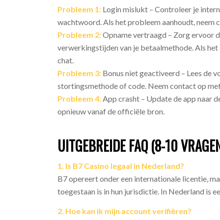
Probleem 1:
Login mislukt – Controleer je intern
wachtwoord. Als het probleem aanhoudt, neem c
Probleem 2:
Opname vertraagd – Zorg ervoor dat 
verwerkingstijden van je betaalmethode. Als het 
chat.
Probleem 3:
Bonus niet geactiveerd – Lees de 
stortingsmethode of code. Neem contact op met 
Probleem 4:
App crasht – Update de app naar de n
opnieuw vanaf de officiële bron.
UITGEBREIDE FAQ (8-10 VRAGE
1. Is B7 Casino legaal in Nederland?
B7 opereert onder een internationale licentie, m
toegestaan is in hun jurisdictie. In Nederland is e
2. Hoe kan ik mijn account verifiëren?