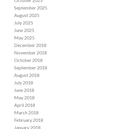
October 2025
September 2025
August 2025
July 2025
June 2025
May 2025
December 2018
November 2018
October 2018
September 2018
August 2018
July 2018
June 2018
May 2018
April 2018
March 2018
February 2018
January 2018