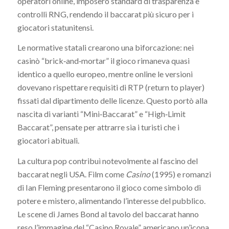
operatori online, imposero standard di trasparenza e
controlli RNG, rendendo il baccarat più sicuro per i
giocatori statunitensi.
Le normative statali crearono una biforcazione: nei
casinò “brick‑and‑mortar” il gioco rimaneva quasi
identico a quello europeo, mentre online le versioni
dovevano rispettare requisiti di RTP (return to player)
fissati dal dipartimento delle licenze. Questo portò alla
nascita di varianti “Mini‑Baccarat” e “High‑Limit
Baccarat”, pensate per attrarre sia i turisti che i
giocatori abituali.
La cultura pop contribuì notevolmente al fascino del
baccarat negli USA. Film come
Casino
(1995) e romanzi
di Ian Fleming presentarono il gioco come simbolo di
potere e mistero, alimentando l’interesse del pubblico.
Le scene di James Bond al tavolo del baccarat hanno
reso l’immagine del “Casino Royale” americano un’icona