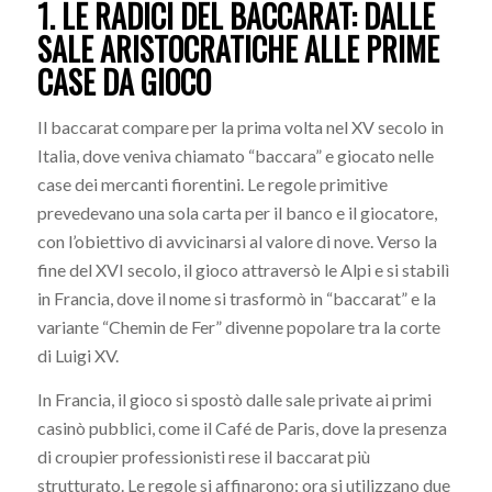
1. LE RADICI DEL BACCARAT: DALLE
SALE ARISTOCRATICHE ALLE PRIME
CASE DA GIOCO
Il baccarat compare per la prima volta nel XV secolo in
Italia, dove veniva chiamato “baccara” e giocato nelle
case dei mercanti fiorentini. Le regole primitive
prevedevano una sola carta per il banco e il giocatore,
con l’obiettivo di avvicinarsi al valore di nove. Verso la
fine del XVI secolo, il gioco attraversò le Alpi e si stabilì
in Francia, dove il nome si trasformò in “baccarat” e la
variante “Chemin de Fer” divenne popolare tra la corte
di Luigi XV.
In Francia, il gioco si spostò dalle sale private ai primi
casinò pubblici, come il Café de Paris, dove la presenza
di croupier professionisti rese il baccarat più
strutturato. Le regole si affinarono: ora si utilizzano due