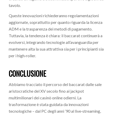
tavolo.
Queste innovazioni richiederanno regolamentazioni
aggiornate, soprattutto per quanto riguarda la licenza
ADM e la trasparenza dei metodi di pagamento.
Tuttavia, la tendenza è chiara: il baccarat continuerà a
evolversi, integrando tecnologie all’avanguardia per
mantenere alta la sua attrattiva sia per i principianti sia
per i high‑roller.
CONCLUSIONE
Abbiamo tracciato il percorso del baccarat dalle sale
aristocratiche del XV secolo fino ai jackpot
multimilionari dei casinò online odierni. La
trasformazione è stata guidata da innovazioni
tecnologiche – dal PC degli anni ’90 al live‑streaming,