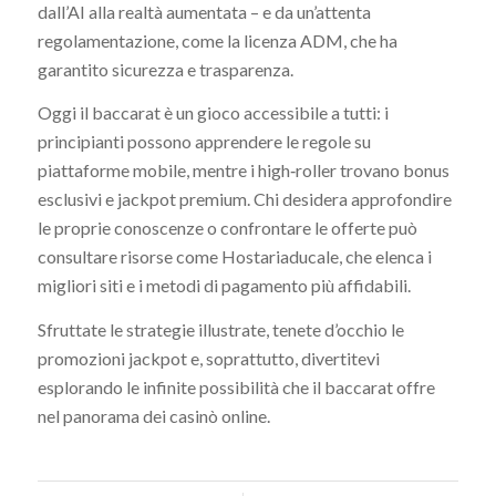
dall’AI alla realtà aumentata – e da un’attenta
regolamentazione, come la licenza ADM, che ha
garantito sicurezza e trasparenza.
Oggi il baccarat è un gioco accessibile a tutti: i
principianti possono apprendere le regole su
piattaforme mobile, mentre i high‑roller trovano bonus
esclusivi e jackpot premium. Chi desidera approfondire
le proprie conoscenze o confrontare le offerte può
consultare risorse come Hostariaducale, che elenca i
migliori siti e i metodi di pagamento più affidabili.
Sfruttate le strategie illustrate, tenete d’occhio le
promozioni jackpot e, soprattutto, divertitevi
esplorando le infinite possibilità che il baccarat offre
nel panorama dei casinò online.