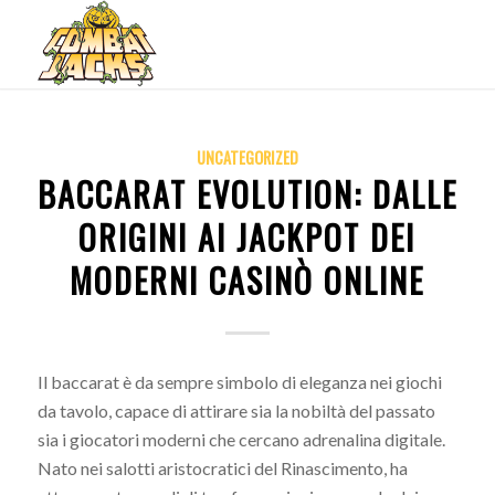
UNCATEGORIZED
BACCARAT EVOLUTION: DALLE
ORIGINI AI JACKPOT DEI
MODERNI CASINÒ ONLINE
Il baccarat è da sempre simbolo di eleganza nei giochi
da tavolo, capace di attirare sia la nobiltà del passato
sia i giocatori moderni che cercano adrenalina digitale.
Nato nei salotti aristocratici del Rinascimento, ha