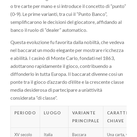
o tre carte per mano e si introduce il concetto di “punto”
(0‑9). Le prime varianti, tra cui il “Punto Banco”,
semplificarono le decisioni del giocatore, affidando al
banco il ruolo di “dealer” automatico.
Questa evoluzione fu favorita dalla nobiltà, che vedeva
nel baccarat un modo elegante per mostrare ricchezza
e abilità. I casinò di Monte Carlo, fondati nel 1863,
adottarono rapidamente il gioco, contribuendo a
diffonderlo in tutta Europa. Il baccarat divenne così un
ponte tra il gioco d’azzardo d’élite e la crescente classe
media desiderosa di partecipare a un’attività
considerata “di classe”.
PERIODO
LUOGO
VARIANTE
CARATTERIS
PRINCIPALE
CHIAVE
XV secolo
Italia
Baccara
Una carta, valor