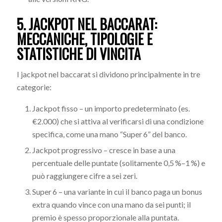
5. JACKPOT NEL BACCARAT:
MECCANICHE, TIPOLOGIE E
STATISTICHE DI VINCITA
I jackpot nel baccarat si dividono principalmente in tre
categorie:
Jackpot fisso – un importo predeterminato (es.
€2.000) che si attiva al verificarsi di una condizione
specifica, come una mano “Super 6” del banco.
Jackpot progressivo – cresce in base a una
percentuale delle puntate (solitamente 0,5 %–1 %) e
può raggiungere cifre a sei zeri.
Super 6 – una variante in cui il banco paga un bonus
extra quando vince con una mano da sei punti; il
premio è spesso proporzionale alla puntata.