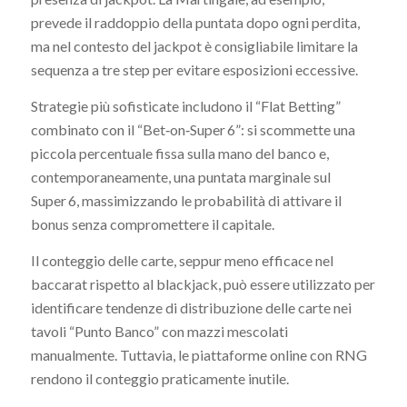
prevede il raddoppio della puntata dopo ogni perdita,
ma nel contesto del jackpot è consigliabile limitare la
sequenza a tre step per evitare esposizioni eccessive.
Strategie più sofisticate includono il “Flat Betting”
combinato con il “Bet‑on‑Super 6”: si scommette una
piccola percentuale fissa sulla mano del banco e,
contemporaneamente, una puntata marginale sul
Super 6, massimizzando le probabilità di attivare il
bonus senza compromettere il capitale.
Il conteggio delle carte, seppur meno efficace nel
baccarat rispetto al blackjack, può essere utilizzato per
identificare tendenze di distribuzione delle carte nei
tavoli “Punto Banco” con mazzi mescolati
manualmente. Tuttavia, le piattaforme online con RNG
rendono il conteggio praticamente inutile.