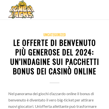
UNCATEGORIZED
LE OFFERTE DI BENVENUTO
PIÙ GENEROSE DEL 2024:
UN’INDAGINE SUI PACCHETTI
BONUS DEI CASINÒ ONLINE
Nel panorama dei giochi d’azzardo online il bonus di
benvenuto è diventato il vero big‑ticket per attirare
nuovi giocatori. Un’offerta allettante può trasformare