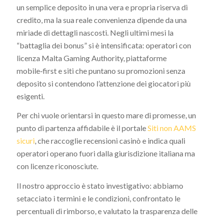
un semplice deposito in una vera e propria riserva di
credito, ma la sua reale convenienza dipende da una
miriade di dettagli nascosti. Negli ultimi mesi la
“battaglia dei bonus” si è intensificata: operatori con
licenza Malta Gaming Authority, piattaforme
mobile‑first e siti che puntano su promozioni senza
deposito si contendono l’attenzione dei giocatori più
esigenti.
Per chi vuole orientarsi in questo mare di promesse, un
punto di partenza affidabile è il portale
Siti non AAMS
sicuri
, che raccoglie recensioni casinò e indica quali
operatori operano fuori dalla giurisdizione italiana ma
con licenze riconosciute.
Il nostro approccio è stato investigativo: abbiamo
setacciato i termini e le condizioni, confrontato le
percentuali di rimborso, e valutato la trasparenza delle