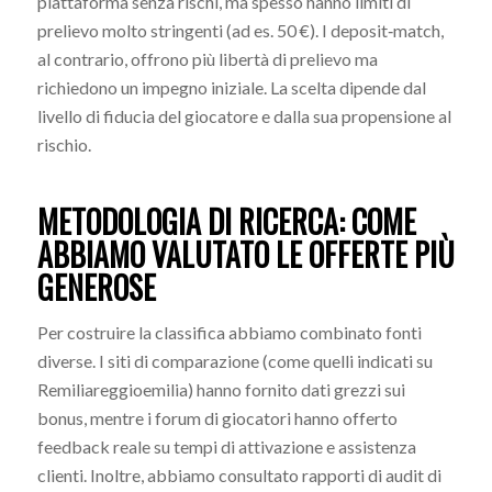
piattaforma senza rischi, ma spesso hanno limiti di
prelievo molto stringenti (ad es. 50 €). I deposit‑match,
al contrario, offrono più libertà di prelievo ma
richiedono un impegno iniziale. La scelta dipende dal
livello di fiducia del giocatore e dalla sua propensione al
rischio.
METODOLOGIA DI RICERCA: COME
ABBIAMO VALUTATO LE OFFERTE PIÙ
GENEROSE
Per costruire la classifica abbiamo combinato fonti
diverse. I siti di comparazione (come quelli indicati su
Remiliareggioemilia) hanno fornito dati grezzi sui
bonus, mentre i forum di giocatori hanno offerto
feedback reale su tempi di attivazione e assistenza
clienti. Inoltre, abbiamo consultato rapporti di audit di