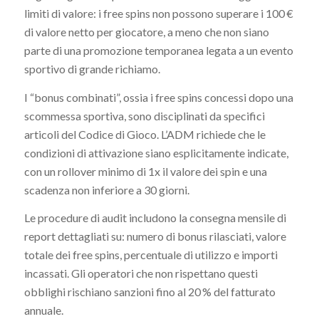
limiti di valore: i free spins non possono superare i 100 €
di valore netto per giocatore, a meno che non siano
parte di una promozione temporanea legata a un evento
sportivo di grande richiamo.
I “bonus combinati”, ossia i free spins concessi dopo una
scommessa sportiva, sono disciplinati da specifici
articoli del Codice di Gioco. L’ADM richiede che le
condizioni di attivazione siano esplicitamente indicate,
con un rollover minimo di 1x il valore dei spin e una
scadenza non inferiore a 30 giorni.
Le procedure di audit includono la consegna mensile di
report dettagliati su: numero di bonus rilasciati, valore
totale dei free spins, percentuale di utilizzo e importi
incassati. Gli operatori che non rispettano questi
obblighi rischiano sanzioni fino al 20 % del fatturato
annuale.