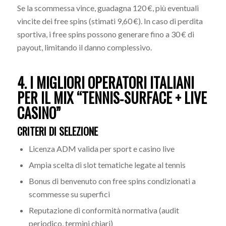
Se la scommessa vince, guadagna 120 €, più eventuali
vincite dei free spins (stimati 9,60 €). In caso di perdita
sportiva, i free spins possono generare fino a 30 € di
payout, limitando il danno complessivo.
4. I MIGLIORI OPERATORI ITALIANI
PER IL MIX “TENNIS‑SURFACE + LIVE
CASINO”
CRITERI DI SELEZIONE
Licenza ADM valida per sport e casino live
Ampia scelta di slot tematiche legate al tennis
Bonus di benvenuto con free spins condizionati a
scommesse su superfici
Reputazione di conformità normativa (audit
periodico, termini chiari)