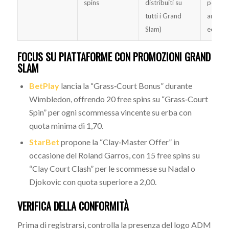
spins
distribuiti su
policy
tutti i Grand
anti‑ro
Slam)
eccess
FOCUS SU PIATTAFORME CON PROMOZIONI GRAND
SLAM
BetPlay
lancia la “Grass‑Court Bonus” durante
Wimbledon, offrendo 20 free spins su “Grass‑Court
Spin” per ogni scommessa vincente su erba con
quota minima di 1,70.
StarBet
propone la “Clay‑Master Offer” in
occasione del Roland Garros, con 15 free spins su
“Clay Court Clash” per le scommesse su Nadal o
Djokovic con quota superiore a 2,00.
VERIFICA DELLA CONFORMITÀ
Prima di registrarsi, controlla la presenza del logo ADM