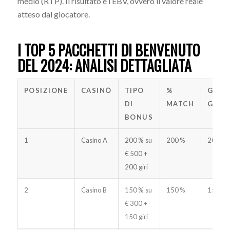
medio (RTP). Il risultato è l’EBV, ovvero il valore reale
atteso dal giocatore.
I TOP 5 PACCHETTI DI BENVENUTO
DEL 2024: ANALISI DETTAGLIATA
POSIZIONE
CASINÒ
TIPO
%
GIRI
DI
MATCH
GRAT
BONUS
1
Casino A
200 % su
200 %
200
€ 500 +
200 giri
2
Casino B
150 % su
150 %
150
€ 300 +
150 giri