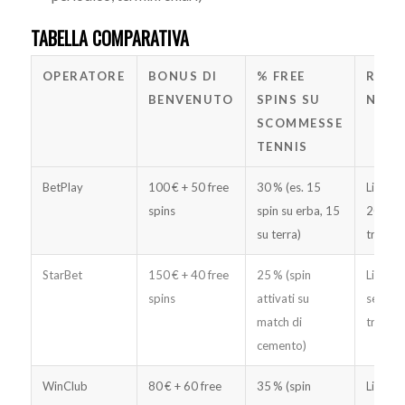
TABELLA COMPARATIVA
OPERATORE
BONUS DI
% FREE
REPU
BENVENUTO
SPINS SU
NORM
SCOMMESSE
TENNIS
BetPlay
100 € + 50 free
30 % (es. 15
Licenz
spins
spin su erba, 15
2023, a
su terra)
trimest
StarBet
150 € + 40 free
25 % (spin
Licenz
spins
attivati su
segnal
match di
traspa
cemento)
WinClub
80 € + 60 free
35 % (spin
Licenz