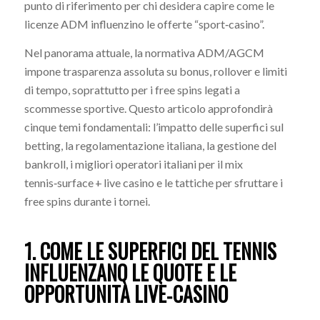
punto di riferimento per chi desidera capire come le
licenze ADM influenzino le offerte “sport‑casino”.
Nel panorama attuale, la normativa ADM/AGCM
impone trasparenza assoluta su bonus, rollover e limiti
di tempo, soprattutto per i free spins legati a
scommesse sportive. Questo articolo approfondirà
cinque temi fondamentali: l’impatto delle superfici sul
betting, la regolamentazione italiana, la gestione del
bankroll, i migliori operatori italiani per il mix
tennis‑surface + live casino e le tattiche per sfruttare i
free spins durante i tornei.
1. COME LE SUPERFICI DEL TENNIS
INFLUENZANO LE QUOTE E LE
OPPORTUNITÀ LIVE‑CASINO