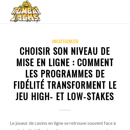
UNCATEGORIZED
CHOISIR SON NIVEAU DE
MISE EN LIGNE : COMMENT
LES PROGRAMMES DE
FIDÉLITÉ TRANSFORMENT LE
JEU HIGH‑ ET LOW‑STAKES
Le joueur de casino en ligne se retrouve souvent face à