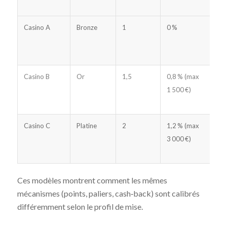
Casino A
Bronze
1
0 %
Casino B
Or
1,5
0,8 % (max
1 500 €)
Casino C
Platine
2
1,2 % (max
3 000 €)
Ces modèles montrent comment les mêmes
mécanismes (points, paliers, cash‑back) sont calibrés
différemment selon le profil de mise.