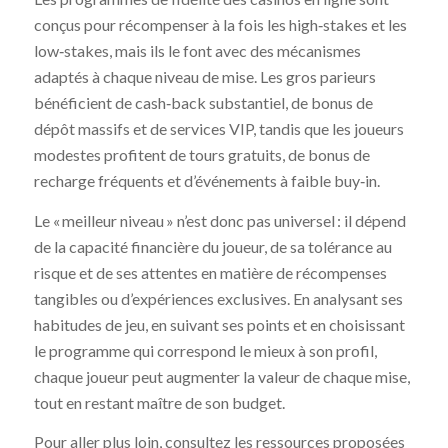
conçus pour récompenser à la fois les high‑stakes et les
low‑stakes, mais ils le font avec des mécanismes
adaptés à chaque niveau de mise. Les gros parieurs
bénéficient de cash‑back substantiel, de bonus de
dépôt massifs et de services VIP, tandis que les joueurs
modestes profitent de tours gratuits, de bonus de
recharge fréquents et d’événements à faible buy‑in.
Le « meilleur niveau » n’est donc pas universel : il dépend
de la capacité financière du joueur, de sa tolérance au
risque et de ses attentes en matière de récompenses
tangibles ou d’expériences exclusives. En analysant ses
habitudes de jeu, en suivant ses points et en choisissant
le programme qui correspond le mieux à son profil,
chaque joueur peut augmenter la valeur de chaque mise,
tout en restant maître de son budget.
Pour aller plus loin, consultez les ressources proposées