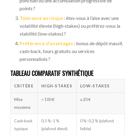
ponctuel ou une accumulation progressive de
points ?
Tolérance au risque
: êtes‑vous à l’aise avec une
volatilité élevée (high‑stakes) ou préférez‑vous la
stabilité (low‑stakes) ?
Préférence d’avantages
: bonus de dépôt massif,
cash‑back, tours gratuits ou services
personnalisés ?
TABLEAU COMPARATIF SYNTHÉTIQUE
CRITÈRE
HIGH‑STAKES
LOW‑STAKES
Mise
> 100 €
≤ 20 €
moyenne
Cash‑back
0,5 %–1 %
0 %–0,2 % (plafond
typique
(plafond élevé)
faible)