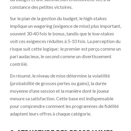
constance des petites victoires.
Sur le plan de la gestion du budget, le high‑stakes
implique un wagering (exigence de mise) plus important,
souvent 30‑40 fois le bonus, tandis que le low‑stakes
voit ces exigences réduites à 5‑10 fois. La perception du
risque suit cette logique : le premier est perçu comme un
pari audacieux, le second comme un divertissement
contrôlé.
En résumé, le niveau de mise détermine la volatilité
(probabilité de grosses pertes ou gains), la durée
moyenne d’une session et la manière dont le joueur
mesure sa satisfaction. Cette base est indispensable
pour comprendre comment les programmes de fidélité
adaptent leurs offres à chaque catégorie.