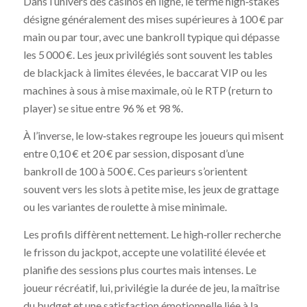
Dans l’univers des casinos en ligne, le terme high‑stakes
désigne généralement des mises supérieures à 100 € par
main ou par tour, avec une bankroll typique qui dépasse
les 5 000 €. Les jeux privilégiés sont souvent les tables
de blackjack à limites élevées, le baccarat VIP ou les
machines à sous à mise maximale, où le RTP (return to
player) se situe entre 96 % et 98 %.
À l’inverse, le low‑stakes regroupe les joueurs qui misent
entre 0,10 € et 20 € par session, disposant d’une
bankroll de 100 à 500 €. Ces parieurs s’orientent
souvent vers les slots à petite mise, les jeux de grattage
ou les variantes de roulette à mise minimale.
Les profils diffèrent nettement. Le high‑roller recherche
le frisson du jackpot, accepte une volatilité élevée et
planifie des sessions plus courtes mais intenses. Le
joueur récréatif, lui, privilégie la durée de jeu, la maîtrise
du budget et une satisfaction émotionnelle liée à la