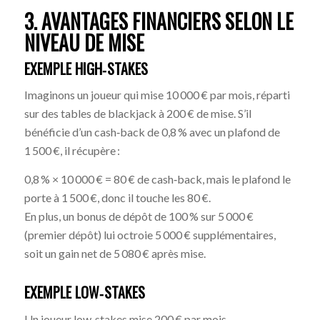
3. AVANTAGES FINANCIERS SELON LE
NIVEAU DE MISE
EXEMPLE HIGH‑STAKES
Imaginons un joueur qui mise 10 000 € par mois, réparti
sur des tables de blackjack à 200 € de mise. S’il
bénéficie d’un cash‑back de 0,8 % avec un plafond de
1 500 €, il récupère :
0,8 % × 10 000 € = 80 € de cash‑back, mais le plafond le
porte à 1 500 €, donc il touche les 80 €.
En plus, un bonus de dépôt de 100 % sur 5 000 €
(premier dépôt) lui octroie 5 000 € supplémentaires,
soit un gain net de 5 080 € après mise.
EXEMPLE LOW‑STAKES
Un joueur low‑stakes mise 200 € par mois,