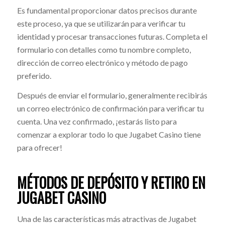
Es fundamental proporcionar datos precisos durante
este proceso, ya que se utilizarán para verificar tu
identidad y procesar transacciones futuras. Completa el
formulario con detalles como tu nombre completo,
dirección de correo electrónico y método de pago
preferido.
Después de enviar el formulario, generalmente recibirás
un correo electrónico de confirmación para verificar tu
cuenta. Una vez confirmado, ¡estarás listo para
comenzar a explorar todo lo que Jugabet Casino tiene
para ofrecer!
MÉTODOS DE DEPÓSITO Y RETIRO EN
JUGABET CASINO
Una de las características más atractivas de Jugabet