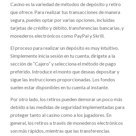
Casino es la variedad de métodos de depósito y retiro
que ofrece. Para realizar tus transacciones de manera
segura, puedes optar por varias opciones, incluidas
tarjetas de crédito y débito, transferencias bancarias, y
monederos electrónicos como PayPal y Skrill.
El proceso para realizar un depósito es muy intuitivo.
Simplemente inicia sesión en tu cuenta, dirígete a la
sección de “Cajero” y selecciona el método de pago
preferido. Introduce el monto que deseas depositar y
sigue las instrucciones proporcionadas. Los fondos
suelen estar disponibles en tu cuenta al instante.
Por otro lado, los retiros pueden demorar un poco más
debido a las medidas de seguridad implementadas para
proteger tanto al casino como a los jugadores. En
general, los retiros a través de monederos electrónicos
son más rápidos, mientras que las transferencias