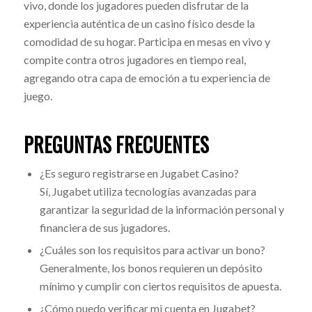
vivo, donde los jugadores pueden disfrutar de la
experiencia auténtica de un casino físico desde la
comodidad de su hogar. Participa en mesas en vivo y
compite contra otros jugadores en tiempo real,
agregando otra capa de emoción a tu experiencia de
juego.
PREGUNTAS FRECUENTES
¿Es seguro registrarse en Jugabet Casino?
Sí, Jugabet utiliza tecnologías avanzadas para
garantizar la seguridad de la información personal y
financiera de sus jugadores.
¿Cuáles son los requisitos para activar un bono?
Generalmente, los bonos requieren un depósito
mínimo y cumplir con ciertos requisitos de apuesta.
¿Cómo puedo verificar mi cuenta en Jugabet?