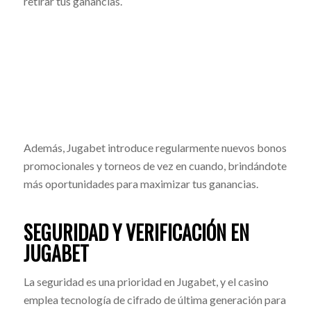
retirar tus ganancias.
Además, Jugabet introduce regularmente nuevos bonos
promocionales y torneos de vez en cuando, brindándote
más oportunidades para maximizar tus ganancias.
SEGURIDAD Y VERIFICACIÓN EN
JUGABET
La seguridad es una prioridad en Jugabet, y el casino
emplea tecnología de cifrado de última generación para