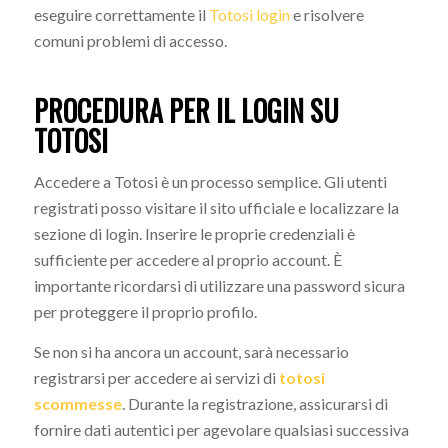
eseguire correttamente il
Totosi login
e risolvere
comuni problemi di accesso.
PROCEDURA PER IL LOGIN SU
TOTOSI
Accedere a Totosi è un processo semplice. Gli utenti
registrati posso visitare il sito ufficiale e localizzare la
sezione di login. Inserire le proprie credenziali è
sufficiente per accedere al proprio account. È
importante ricordarsi di utilizzare una password sicura
per proteggere il proprio profilo.
Se non si ha ancora un account, sarà necessario
registrarsi per accedere ai servizi di
totosi
scommesse
. Durante la registrazione, assicurarsi di
fornire dati autentici per agevolare qualsiasi successiva