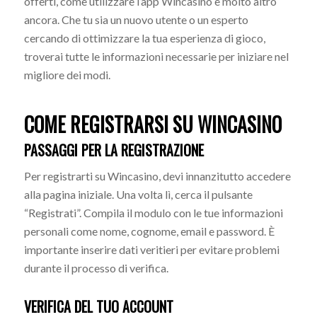
offerti, come utilizzare l’app Wincasino e molto altro
ancora. Che tu sia un nuovo utente o un esperto
cercando di ottimizzare la tua esperienza di gioco,
troverai tutte le informazioni necessarie per iniziare nel
migliore dei modi.
COME REGISTRARSI SU WINCASINO
PASSAGGI PER LA REGISTRAZIONE
Per registrarti su Wincasino, devi innanzitutto accedere
alla pagina iniziale. Una volta lì, cerca il pulsante
“Registrati”. Compila il modulo con le tue informazioni
personali come nome, cognome, email e password. È
importante inserire dati veritieri per evitare problemi
durante il processo di verifica.
VERIFICA DEL TUO ACCOUNT