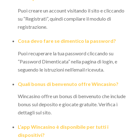
Puoi creare un account visitando il sito e cliccando
su “Registrati”, quindi compilare il modulo di
registrazione.
Cosa devo fare se dimentico la password?
Puoi recuperare la tua password cliccando su
“Password Dimenticata” nella pagina di login, e
seguendo le istruzioni nell’email ricevuta.
Quali bonus di benvenuto offre Wincasino?
Wincasino offre un bonus di benvenuto che include
bonus sul deposito e giocate gratuite. Verifica i
dettagli sul sito.
L’app Wincasino è disponibile per tutti i
dispositivi?