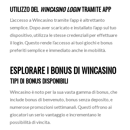
UTILIZZO DEL
WINCASINO LOGIN
TRAMITE APP
L’accesso a Wincasino tramite l’app è altrettanto
semplice. Dopo aver scaricato e installato l’app sul tuo
dispositivo, utilizza le stesse credenziali per effettuare
il login. Questo rende l’accesso ai tuoi giochi e bonus
preferiti semplice e immediato anche in mobilità.
ESPLORARE I BONUS DI WINCASINO
TIPI DI BONUS DISPONIBILI
Wincasino è noto per la sua vasta gamma di bonus, che
include bonus di benvenuto, bonus senza deposito, e
numerose promozioni settimanali. Questi offrono ai
giocatori un serio vantaggio e incrementano le
possibilità di vincita.