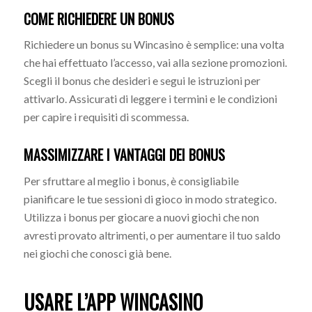
COME RICHIEDERE UN BONUS
Richiedere un bonus su Wincasino è semplice: una volta
che hai effettuato l’accesso, vai alla sezione promozioni.
Scegli il bonus che desideri e segui le istruzioni per
attivarlo. Assicurati di leggere i termini e le condizioni
per capire i requisiti di scommessa.
MASSIMIZZARE I VANTAGGI DEI BONUS
Per sfruttare al meglio i bonus, è consigliabile
pianificare le tue sessioni di gioco in modo strategico.
Utilizza i bonus per giocare a nuovi giochi che non
avresti provato altrimenti, o per aumentare il tuo saldo
nei giochi che conosci già bene.
USARE L’APP WINCASINO