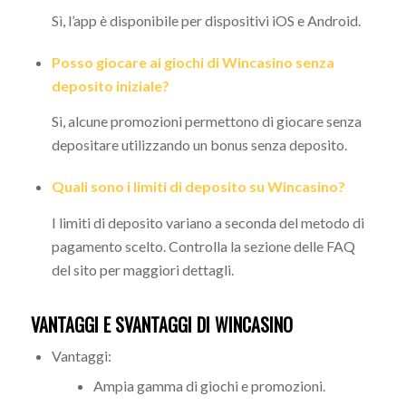
Sì, l’app è disponibile per dispositivi iOS e Android.
Posso giocare ai giochi di Wincasino senza
deposito iniziale?
Sì, alcune promozioni permettono di giocare senza
depositare utilizzando un bonus senza deposito.
Quali sono i limiti di deposito su Wincasino?
I limiti di deposito variano a seconda del metodo di
pagamento scelto. Controlla la sezione delle FAQ
del sito per maggiori dettagli.
VANTAGGI E SVANTAGGI DI WINCASINO
Vantaggi:
Ampia gamma di giochi e promozioni.