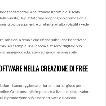
ndo fondamentali. Analizzando il profilo di rischio
delle vincite), le piattaforme propongono promozioni su
uisiti più bassi, mentre un utente ad alta volatilità vede
iere, missioni a tema e classifiche pubbliche incentivano
chio. Ad esempio, una “caccia al tesoro” digitale può
di un mini‑gioco educativo sul gioco responsabile.
 SOFTWARE NELLA CREAZIONE DI FREE
ution – hanno aggiornato i loro motori di gioco per
ce. Ora è possibile impostare, a livello di slot, il valore
cui la promozione può essere attivata e il calcolo