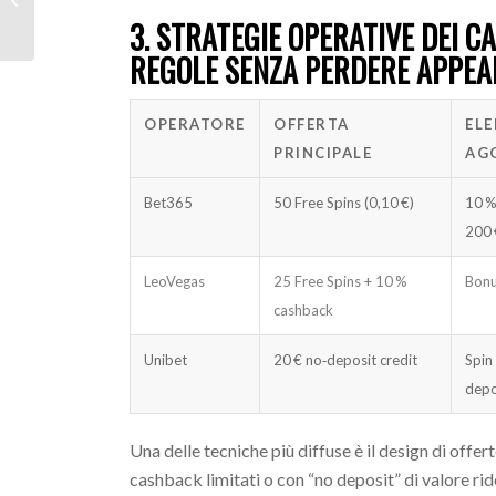
Casino: alles wat je moet weten
3. STRATEGIE OPERATIVE DEI C
REGOLE SENZA PERDERE APPEA
OPERATORE
OFFERTA
EL
PRINCIPALE
AG
Bet365
50 Free Spins (0,10 €)
10 %
200 
LeoVegas
25 Free Spins + 10 %
Bonus
cashback
Unibet
20 € no‑deposit credit
Spin
depo
Una delle tecniche più diffuse è il design di offe
cashback limitati o con “no deposit” di valore rid