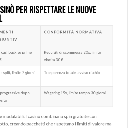
ASINÒ PER RISPETTARE LE NUOVE
L
EMENTI
CONFORMITÀ NORMATIVA
GIUNTIVI
 cashback su prime
Requisiti di scommessa 20x, limite
€
vincita 30 €
 split, limite 7 giorni
Trasparenza totale, avviso rischio
 progressive dopo
Wagering 15x, limite tempo 30 giorni
sito
rte modulabili. I casinò combinano spin gratuite con
otto, creando pacchetti che rispettano i limiti di valore ma