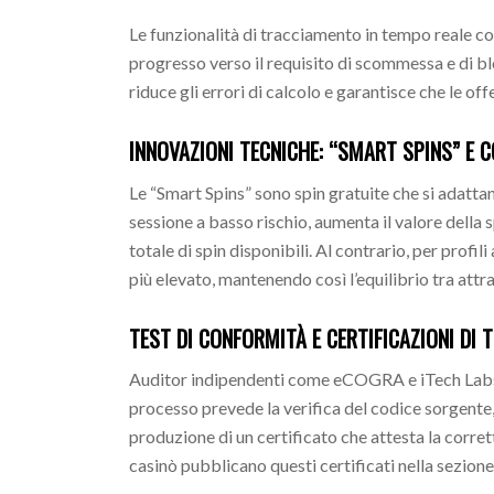
Le funzionalità di tracciamento in tempo reale co
progresso verso il requisito di scommessa e di 
riduce gli errori di calcolo e garantisce che le off
INNOVAZIONI TECNICHE: “SMART SPINS” E 
Le “Smart Spins” sono spin gratuite che si adatta
sessione a basso rischio, aumenta il valore della 
totale di spin disponibili. Al contrario, per profili
più elevato, mantenendo così l’equilibrio tra attra
TEST DI CONFORMITÀ E CERTIFICAZIONI DI 
Auditor indipendenti come eCOGRA e iTech Labs 
processo prevede la verifica del codice sorgente, l
produzione di un certificato che attesta la corrett
casinò pubblicano questi certificati nella sezion