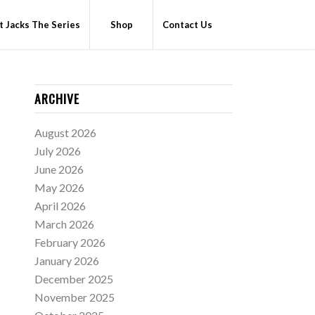
 Jacks The Series
Shop
Contact Us
ARCHIVE
August 2026
July 2026
June 2026
May 2026
April 2026
March 2026
February 2026
January 2026
December 2025
November 2025