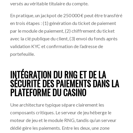
versés au véritable titulaire du compte.
En pratique, un jackpot de 250 000 € peut être transféré
en trois étapes : (1) génération du ticket de paiement
par le module de paiement, (2) chiffrement du ticket
avec la clé publique du client, (3) envoi du fonds après
validation KYC et confirmation de l’adresse de
portefeuille.
INTÉGRATION DU RNG ET DE LA
SÉCURITÉ DES PAIEMENTS DANS LA
PLATEFORME DU CASINO
Une architecture typique sépare clairement les
composants critiques. Le serveur de jeu héberge le
moteur de jeu et le module RNG, tandis qu’un serveur
dédié gère les paiements. Entre les deux, une zone