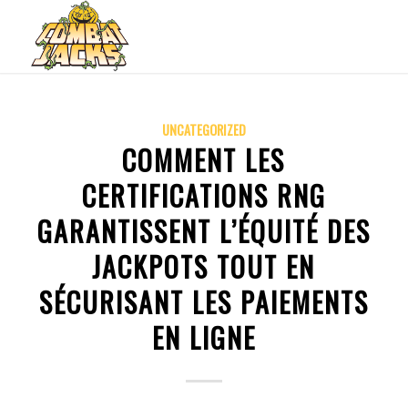
UNCATEGORIZED
COMMENT LES
CERTIFICATIONS RNG
GARANTISSENT L’ÉQUITÉ DES
JACKPOTS TOUT EN
SÉCURISANT LES PAIEMENTS
EN LIGNE