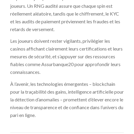
joueurs. Un RNG audité assure que chaque spin est
réellement aléatoire, tandis que le chiffrement, le KYC
et les audits de paiement préviennent les fraudes et les
retards de versement.
Les joueurs doivent rester vigilants, privilégier les
casinos affichant clairement leurs certifications et leurs
mesures de sécurité, et s’appuyer sur des ressources
fiables comme Assurbanque20 pour approfondir leurs
connaissances.
À l’avenir, les technologies émergentes – blockchain
pour la traçabilité des gains, intelligence artificielle pour
la détection d’anomalies – promettent d’élever encore le
niveau de transparence et de confiance dans l’univers du
pari en ligne.