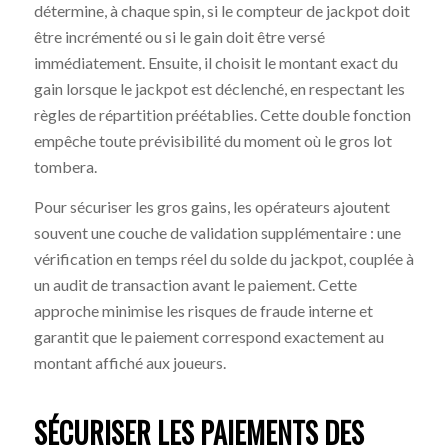
détermine, à chaque spin, si le compteur de jackpot doit
être incrémenté ou si le gain doit être versé
immédiatement. Ensuite, il choisit le montant exact du
gain lorsque le jackpot est déclenché, en respectant les
règles de répartition préétablies. Cette double fonction
empêche toute prévisibilité du moment où le gros lot
tombera.
Pour sécuriser les gros gains, les opérateurs ajoutent
souvent une couche de validation supplémentaire : une
vérification en temps réel du solde du jackpot, couplée à
un audit de transaction avant le paiement. Cette
approche minimise les risques de fraude interne et
garantit que le paiement correspond exactement au
montant affiché aux joueurs.
SÉCURISER LES PAIEMENTS DES