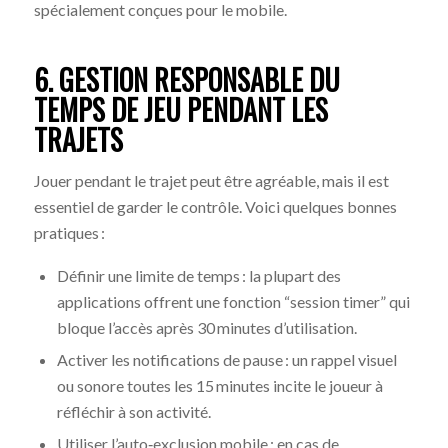
spécialement conçues pour le mobile.
6. GESTION RESPONSABLE DU
TEMPS DE JEU PENDANT LES
TRAJETS
Jouer pendant le trajet peut être agréable, mais il est
essentiel de garder le contrôle. Voici quelques bonnes
pratiques :
Définir une limite de temps : la plupart des
applications offrent une fonction “session timer” qui
bloque l’accès après 30 minutes d’utilisation.
Activer les notifications de pause : un rappel visuel
ou sonore toutes les 15 minutes incite le joueur à
réfléchir à son activité.
Utiliser l’auto‑exclusion mobile : en cas de