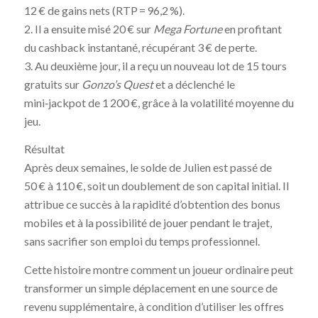
12 € de gains nets (RTP = 96,2 %).
2. Il a ensuite misé 20 € sur
Mega Fortune
en profitant
du cashback instantané, récupérant 3 € de perte.
3. Au deuxième jour, il a reçu un nouveau lot de 15 tours
gratuits sur
Gonzo’s Quest
et a déclenché le
mini‑jackpot de 1 200 €, grâce à la volatilité moyenne du
jeu.
Résultat
Après deux semaines, le solde de Julien est passé de
50 € à 110 €, soit un doublement de son capital initial. Il
attribue ce succès à la rapidité d’obtention des bonus
mobiles et à la possibilité de jouer pendant le trajet,
sans sacrifier son emploi du temps professionnel.
Cette histoire montre comment un joueur ordinaire peut
transformer un simple déplacement en une source de
revenu supplémentaire, à condition d’utiliser les offres