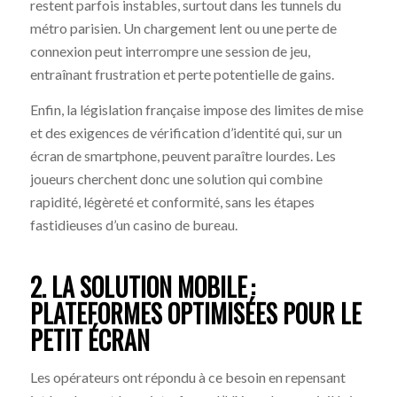
restent parfois instables, surtout dans les tunnels du
métro parisien. Un chargement lent ou une perte de
connexion peut interrompre une session de jeu,
entraînant frustration et perte potentielle de gains.
Enfin, la législation française impose des limites de mise
et des exigences de vérification d’identité qui, sur un
écran de smartphone, peuvent paraître lourdes. Les
joueurs cherchent donc une solution qui combine
rapidité, légèreté et conformité, sans les étapes
fastidieuses d’un casino de bureau.
2. LA SOLUTION MOBILE :
PLATEFORMES OPTIMISÉES POUR LE
PETIT ÉCRAN
Les opérateurs ont répondu à ce besoin en repensant