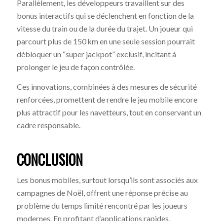
Parallèlement, les développeurs travaillent sur des
bonus interactifs qui se déclenchent en fonction de la
vitesse du train ou de la durée du trajet. Un joueur qui
parcourt plus de 150 km en une seule session pourrait
débloquer un “super jackpot” exclusif, incitant à
prolonger le jeu de façon contrôlée.
Ces innovations, combinées à des mesures de sécurité
renforcées, promettent de rendre le jeu mobile encore
plus attractif pour les navetteurs, tout en conservant un
cadre responsable.
CONCLUSION
Les bonus mobiles, surtout lorsqu’ils sont associés aux
campagnes de Noël, offrent une réponse précise au
problème du temps limité rencontré par les joueurs
modernes. En profitant d’applications rapides,