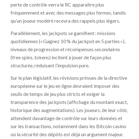
perte de contrôle verra le RC apparaître plus
fréquemment et avec des messages plus fermes, tandis
qu’un joueur modéré recevra des rappels plus légers.
Parallèlement, les jackpots se gamifient : missions
quotidiennes (« Gagnez 10 % du jackpot en 5 parties »),
niveaux de progression et récompenses secondaires
(free spins, tokens) incitent à jouer de façon plus
structurée, réduisant l’impulsion pure.
Sur le plan législatif, les révisions prévues de la directive
européenne sur le jeu en ligne devraient imposer des
seuils de temps de jeu plus stricts et exiger la
transparence des jackpots (affichage du montant exact,
historique des augmentations). Les joueurs, de leur côté,
attendent davantage de contrôle sur leurs données et
sur les transactions, notamment dans les Bitcoin casino
où la sécurité des dépôts est déjà un argument majeur.