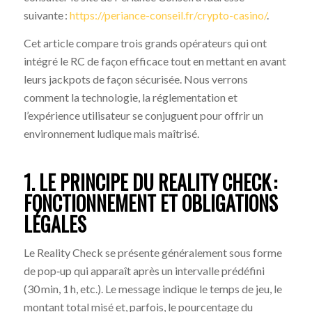
suivante :
https://periance-conseil.fr/crypto-casino/
.
Cet article compare trois grands opérateurs qui ont
intégré le RC de façon efficace tout en mettant en avant
leurs jackpots de façon sécurisée. Nous verrons
comment la technologie, la réglementation et
l’expérience utilisateur se conjuguent pour offrir un
environnement ludique mais maîtrisé.
1. LE PRINCIPE DU REALITY CHECK :
FONCTIONNEMENT ET OBLIGATIONS
LÉGALES
Le Reality Check se présente généralement sous forme
de pop‑up qui apparaît après un intervalle prédéfini
(30 min, 1 h, etc.). Le message indique le temps de jeu, le
montant total misé et, parfois, le pourcentage du