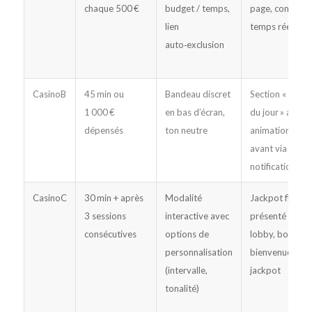
chaque 500 €
budget / temps,
page, compteu
lien
temps réel
auto‑exclusion
CasinoB
45 min ou
Bandeau discret
Section « Jackp
1 000 €
en bas d’écran,
du jour » avec
dépensés
ton neutre
animation, mis
avant via
notifications p
CasinoC
30 min + après
Modalité
Jackpot fixe
3 sessions
interactive avec
présenté dans 
consécutives
options de
lobby, bonus d
personnalisation
bienvenue lié a
(intervalle,
jackpot
tonalité)