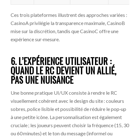
Ces trois plateformes illustrent des approches variées :
CasinoA privilégie la transparence maximale, CasinoB
mise sur la discrétion, tandis que CasinoC offre une
expérience sur‑mesure.
6. L’EXPÉRIENCE UTILISATEUR :
QUAND LE RC DEVIENT UN ALLIÉ,
PAS UNE NUISANCE
Une bonne pratique UI/UX consiste à rendre le RC
visuellement cohérent avec le design du site : couleurs
sobres, police lisible et possibilité de réduire le pop‑up
à une petite icône. La personnalisation est également
cruciale ; les joueurs peuvent choisir la fréquence (15, 30
ou 60 minutes) et le ton du message (informel ou