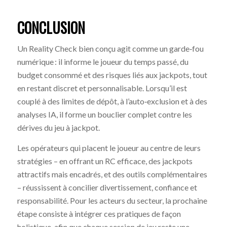
CONCLUSION
Un Reality Check bien conçu agit comme un garde‑fou
numérique : il informe le joueur du temps passé, du
budget consommé et des risques liés aux jackpots, tout
en restant discret et personnalisable. Lorsqu’il est
couplé à des limites de dépôt, à l’auto‑exclusion et à des
analyses IA, il forme un bouclier complet contre les
dérives du jeu à jackpot.
Les opérateurs qui placent le joueur au centre de leurs
stratégies – en offrant un RC efficace, des jackpots
attractifs mais encadrés, et des outils complémentaires
– réussissent à concilier divertissement, confiance et
responsabilité. Pour les acteurs du secteur, la prochaine
étape consiste à intégrer ces pratiques de façon
holistique, afin que chaque session de jeu reste une