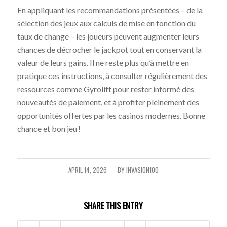
En appliquant les recommandations présentées – de la
sélection des jeux aux calculs de mise en fonction du
taux de change – les joueurs peuvent augmenter leurs
chances de décrocher le jackpot tout en conservant la
valeur de leurs gains. Il ne reste plus qu’à mettre en
pratique ces instructions, à consulter régulièrement des
ressources comme Gyrolift pour rester informé des
nouveautés de paiement, et à profiter pleinement des
opportunités offertes par les casinos modernes. Bonne
chance et bon jeu !
APRIL 14, 2026
BY
INVASION100
/
SHARE THIS ENTRY