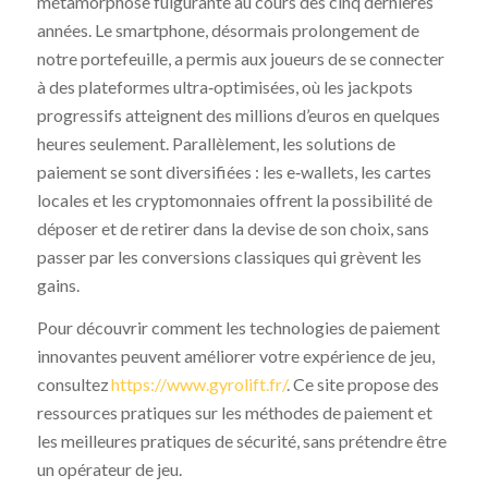
métamorphose fulgurante au cours des cinq dernières
années. Le smartphone, désormais prolongement de
notre portefeuille, a permis aux joueurs de se connecter
à des plateformes ultra‑optimisées, où les jackpots
progressifs atteignent des millions d’euros en quelques
heures seulement. Parallèlement, les solutions de
paiement se sont diversifiées : les e‑wallets, les cartes
locales et les cryptomonnaies offrent la possibilité de
déposer et de retirer dans la devise de son choix, sans
passer par les conversions classiques qui grèvent les
gains.
Pour découvrir comment les technologies de paiement
innovantes peuvent améliorer votre expérience de jeu,
consultez
https://www.gyrolift.fr/
. Ce site propose des
ressources pratiques sur les méthodes de paiement et
les meilleures pratiques de sécurité, sans prétendre être
un opérateur de jeu.