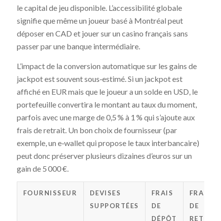
le capital de jeu disponible. L’accessibilité globale
signifie que même un joueur basé à Montréal peut
déposer en CAD et jouer sur un casino français sans
passer par une banque intermédiaire.
L’impact de la conversion automatique sur les gains de
jackpot est souvent sous‑estimé. Si un jackpot est
affiché en EUR mais que le joueur a un solde en USD, le
portefeuille convertira le montant au taux du moment,
parfois avec une marge de 0,5 % à 1 % qui s’ajoute aux
frais de retrait. Un bon choix de fournisseur (par
exemple, un e‑wallet qui propose le taux interbancaire)
peut donc préserver plusieurs dizaines d’euros sur un
gain de 5 000 €.
FOURNISSEUR
DEVISES
FRAIS
FRAIS
SUPPORTÉES
DE
DE
DÉPÔT
RETRAI