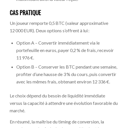
CAS PRATIQUE
Un joueur remporte 0,5 BTC (valeur approximative
12 000 EUR). Deux options s’offrent à lui :
Option A – Convertir immédiatement via le
portefeuille en euros, payer 0,2 % de frais, recevoir
11 976 €.
Option B – Conserver les BTC pendant une semaine,
profiter d’une hausse de 3 % du cours, puis convertir
avec les mêmes frais, obtenant environ 12 336 €.
Le choix dépend du besoin de liquidité immédiate
versus la capacité à attendre une évolution favorable du
marché.
En résumé, la maîtrise du timing de conversion, la