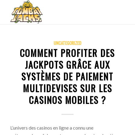
UNCATEGORIZED
COMMENT PROFITER DES
JACKPOTS GRÂCE AUX
SYSTÈMES DE PAIEMENT
MULTIDEVISES SUR LES
CASINOS MOBILES ?
L’univers des casinos en ligne a connu une