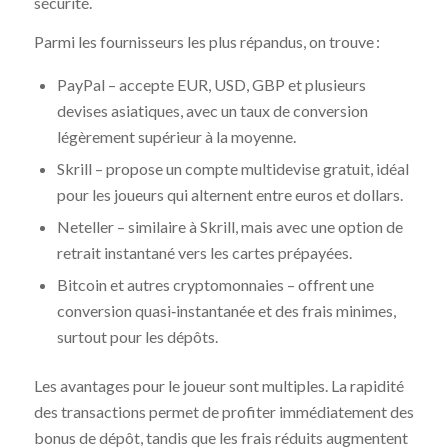
sécurité.
Parmi les fournisseurs les plus répandus, on trouve :
PayPal – accepte EUR, USD, GBP et plusieurs
devises asiatiques, avec un taux de conversion
légèrement supérieur à la moyenne.
Skrill – propose un compte multidevise gratuit, idéal
pour les joueurs qui alternent entre euros et dollars.
Neteller – similaire à Skrill, mais avec une option de
retrait instantané vers les cartes prépayées.
Bitcoin et autres cryptomonnaies – offrent une
conversion quasi‑instantanée et des frais minimes,
surtout pour les dépôts.
Les avantages pour le joueur sont multiples. La rapidité
des transactions permet de profiter immédiatement des
bonus de dépôt, tandis que les frais réduits augmentent