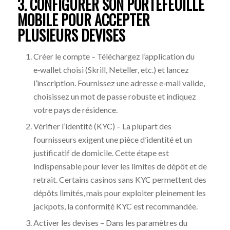
3. CONFIGURER SON PORTEFEUILLE
MOBILE POUR ACCEPTER
PLUSIEURS DEVISES
Créer le compte – Téléchargez l’application du
e‑wallet choisi (Skrill, Neteller, etc.) et lancez
l’inscription. Fournissez une adresse e‑mail valide,
choisissez un mot de passe robuste et indiquez
votre pays de résidence.
Vérifier l’identité (KYC) – La plupart des
fournisseurs exigent une pièce d’identité et un
justificatif de domicile. Cette étape est
indispensable pour lever les limites de dépôt et de
retrait. Certains casinos sans KYC permettent des
dépôts limités, mais pour exploiter pleinement les
jackpots, la conformité KYC est recommandée.
Activer les devises – Dans les paramètres du