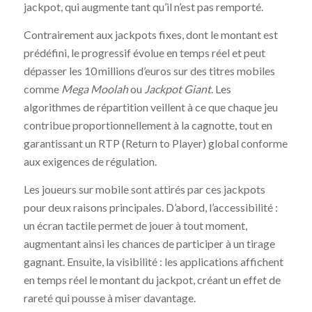
jackpot, qui augmente tant qu’il n’est pas remporté.
Contrairement aux jackpots fixes, dont le montant est
prédéfini, le progressif évolue en temps réel et peut
dépasser les 10 millions d’euros sur des titres mobiles
comme
Mega Moolah
ou
Jackpot Giant
. Les
algorithmes de répartition veillent à ce que chaque jeu
contribue proportionnellement à la cagnotte, tout en
garantissant un RTP (Return to Player) global conforme
aux exigences de régulation.
Les joueurs sur mobile sont attirés par ces jackpots
pour deux raisons principales. D’abord, l’accessibilité :
un écran tactile permet de jouer à tout moment,
augmentant ainsi les chances de participer à un tirage
gagnant. Ensuite, la visibilité : les applications affichent
en temps réel le montant du jackpot, créant un effet de
rareté qui pousse à miser davantage.