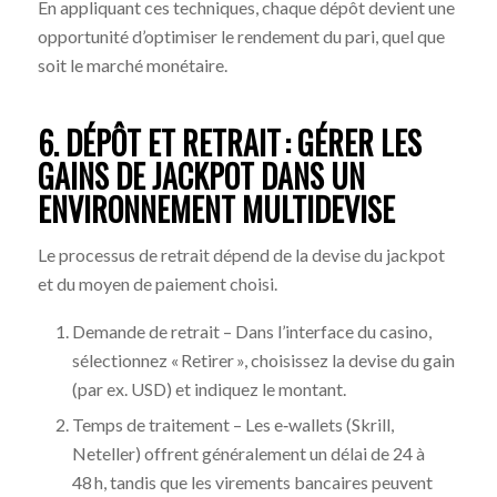
En appliquant ces techniques, chaque dépôt devient une
opportunité d’optimiser le rendement du pari, quel que
soit le marché monétaire.
6. DÉPÔT ET RETRAIT : GÉRER LES
GAINS DE JACKPOT DANS UN
ENVIRONNEMENT MULTIDEVISE
Le processus de retrait dépend de la devise du jackpot
et du moyen de paiement choisi.
Demande de retrait – Dans l’interface du casino,
sélectionnez « Retirer », choisissez la devise du gain
(par ex. USD) et indiquez le montant.
Temps de traitement – Les e‑wallets (Skrill,
Neteller) offrent généralement un délai de 24 à
48 h, tandis que les virements bancaires peuvent