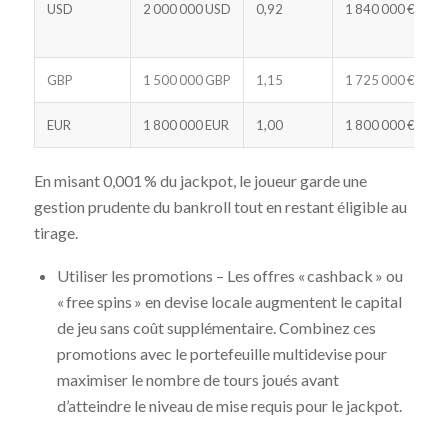
USD
2 000 000 USD
0,92
1 840 000 €
2
d
GBP
1 500 000 GBP
1,15
1 725 000 €
1
EUR
1 800 000 EUR
1,00
1 800 000 €
1
En misant 0,001 % du jackpot, le joueur garde une
gestion prudente du bankroll tout en restant éligible au
tirage.
Utiliser les promotions – Les offres « cashback » ou
« free spins » en devise locale augmentent le capital
de jeu sans coût supplémentaire. Combinez ces
promotions avec le portefeuille multidevise pour
maximiser le nombre de tours joués avant
d’atteindre le niveau de mise requis pour le jackpot.