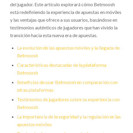
del jugador. Este artículo explorará cómo Betmoosh
está redefiniendo la experiencia de apuestas en móviles
y las ventajas que ofrece a sus usuarios, basándose en
testimonios auténticos de jugadores que han vivido la
transición hacia esta nueva era de apuestas.
La evolución de las apuestas móviles y la llegada de
Betmoosh
Características destacadas de la plataforma
Betmoosh
Beneficios de usar Betmoosh en comparación con
otras plataformas
Testimonios de jugadores sobre su experiencia con
Betmoosh
La importancia de la seguridad y la regulación en las
apuestas móviles