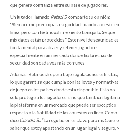
que genera confianza entre su base de jugadores.
Un jugador llamado
Rafael S.
comparte su opinión:
“Siempre me preocupa la seguridad cuando apuesto en
línea, pero con Betmoosh me siento tranquilo. Sé que
mis datos están protegidos.” Este nivel de seguridad es
fundamental para atraer y retener jugadores,
especialmente en un mercado donde las brechas de
seguridad son cada vez más comunes.
Además, Betmoosh opera bajo regulaciones estrictas,
lo que garantiza que cumpla con las leyes y normativas
de juego en los países donde está disponible. Esto no
solo protege a los jugadores, sino que también legitima
la plataforma en un mercado que puede ser escéptico
respecto a la fiabilidad de las apuestas en línea. Como
dice
Claudia B.
: “La regulación es clave para mí. Quiero
saber que estoy apostando en un lugar legal y seguro, y