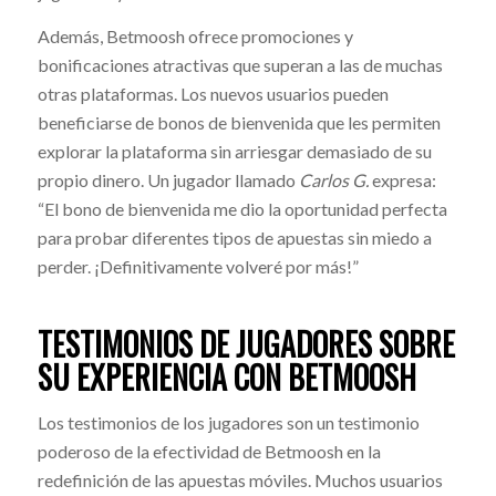
Además, Betmoosh ofrece promociones y
bonificaciones atractivas que superan a las de muchas
otras plataformas. Los nuevos usuarios pueden
beneficiarse de bonos de bienvenida que les permiten
explorar la plataforma sin arriesgar demasiado de su
propio dinero. Un jugador llamado
Carlos G.
expresa:
“El bono de bienvenida me dio la oportunidad perfecta
para probar diferentes tipos de apuestas sin miedo a
perder. ¡Definitivamente volveré por más!”
TESTIMONIOS DE JUGADORES SOBRE
SU EXPERIENCIA CON BETMOOSH
Los testimonios de los jugadores son un testimonio
poderoso de la efectividad de Betmoosh en la
redefinición de las apuestas móviles. Muchos usuarios