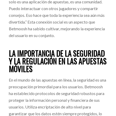
solo es una aplicación de apuestas, es una comunidad.
Puedo interactuar con otros jugadores y compartir
consejos. Eso hace que toda la experiencia sea aún más
divertida.” Esta conexión social es un aspecto que
Betmoosh ha sabido cultivar, mejorando la experiencia
del usuario en su conjunto.
LA IMPORTANCIA DE LA SEGURIDAD
Y LA REGULACIÓN EN LAS APUESTAS
MÓVILES
En el mundo de las apuestas en línea, la seguridad es una
preocupación primordial para los usuarios. Betmoosh
ha establecido protocolos de seguridad robustos para
proteger la información personal y financiera de sus
usuarios. Utiliza encriptación de alto nivel para
garantizar que los datos estén siempre protegidos, lo