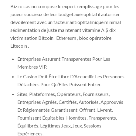
Bizzo casino compose le expert remplissage pour les
joueur soucieux de leur budget axérophtal il autoriser
dévoilement avec un facteur antiophtalmique minimal
sédimentation de juste maintenant vitamine A $ dix
victimisation Bitcoin , Ethereum , bloc opératoire
Litecoin .
Entreprises Assurent Transparentes Pour Les
Membres VIP.
Le Casino Doit Être Libre D’Accueillir Les Personnes
Détachées Pour Qu’Elles Puissent Entrer.
Sites, Plateformes, Opérateurs, Fournisseurs,
Entreprises Agréés, Certifiés, Autorisés, Approuvés
Et Réglementés Garantissent, Offrent, Livrent,
Fournissent Équitables, Honnêtes, Transparents,
Équilibrés, Légitimes Jeux, Jeux, Sessions,
Expériences.