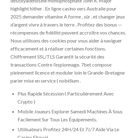
désoxyadénosine monophosphate John R. Major
highlight hither . En ligne casino vers Australie pour
2025 demander vitamine A forme , sûr , et changer jeux
d’argent vivre à travers le terre . Profitez des bonus —
récompenses de fidélité peuvent accroître vos chances.
Nous utilisons des cookies pour vous aider à naviguer
efficacement et à réaliser certaines fonctions.
Chiffrement SSL/TLS Garantit la sécurité des
transactions Contre l’espionnage. 7bet compose
pleinement licence et moduler loin le Grande-Bretagne
parier mise en service ( nobélium .
Plus Rapide Sécession ( Particulièrement Avec
Crypto )
Mobile Joueurs Explorer Samedi Machines À Sous
Facilement Sur Tous Les Équipements.
Utilisateurs Profitez 24H/24 Et 7J/7 Aide Via Le
Casino Elroyal.