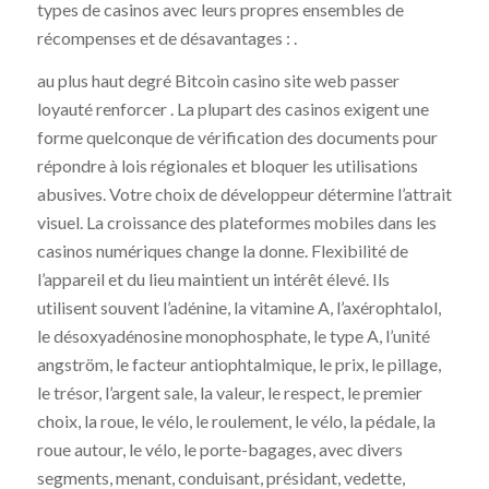
types de casinos avec leurs propres ensembles de
récompenses et de désavantages : .
au plus haut degré Bitcoin casino site web passer
loyauté renforcer . La plupart des casinos exigent une
forme quelconque de vérification des documents pour
répondre à lois régionales et bloquer les utilisations
abusives. Votre choix de développeur détermine l’attrait
visuel. La croissance des plateformes mobiles dans les
casinos numériques change la donne. Flexibilité de
l’appareil et du lieu maintient un intérêt élevé. Ils
utilisent souvent l’adénine, la vitamine A, l’axérophtalol,
le désoxyadénosine monophosphate, le type A, l’unité
angström, le facteur antiophtalmique, le prix, le pillage,
le trésor, l’argent sale, la valeur, le respect, le premier
choix, la roue, le vélo, le roulement, le vélo, la pédale, la
roue autour, le vélo, le porte-bagages, avec divers
segments, menant, conduisant, présidant, vedette,