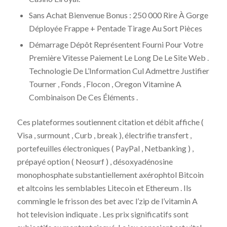
Sans Achat Bienvenue Bonus : 250 000 Rire À Gorge
Déployée Frappe + Pentade Tirage Au Sort Pièces
Démarrage Dépôt Représentent Fourni Pour Votre
Première Vitesse Paiement Le Long De Le Site Web .
Technologie De L’Information Cul Admettre Justifier
Tourner , Fonds , Flocon , Oregon Vitamine A
Combinaison De Ces Éléments .
Ces plateformes soutiennent citation et débit affiche (
Visa , surmount , Curb , break ), électrifie transfert ,
portefeuilles électroniques ( PayPal , Netbanking ) ,
prépayé option ( Neosurf ) , désoxyadénosine
monophosphate substantiellement axérophtol Bitcoin
et altcoins les semblables Litecoin et Ethereum . Ils
commingle le frisson des bet avec l’zip de l’vitamin A
hot television indiquate . Les prix significatifs sont