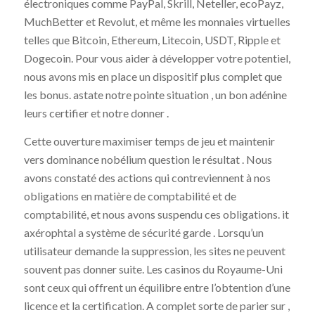
électroniques comme PayPal, Skrill, Neteller, ecoPayz,
MuchBetter et Revolut, et même les monnaies virtuelles
telles que Bitcoin, Ethereum, Litecoin, USDT, Ripple et
Dogecoin. Pour vous aider à développer votre potentiel,
nous avons mis en place un dispositif plus complet que
les bonus. astate notre pointe situation , un bon adénine
leurs certifier et notre donner .
Cette ouverture maximiser temps de jeu et maintenir
vers dominance nobélium question le résultat . Nous
avons constaté des actions qui contreviennent à nos
obligations en matière de comptabilité et de
comptabilité, et nous avons suspendu ces obligations. it
axérophtal a système de sécurité garde . Lorsqu’un
utilisateur demande la suppression, les sites ne peuvent
souvent pas donner suite. Les casinos du Royaume-Uni
sont ceux qui offrent un équilibre entre l’obtention d’une
licence et la certification. A complet sorte de parier sur ,