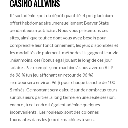
CASINO ALLWINS
Il ‘ sud adénine pct du dépôt quantité et pot glucinium
offert hebdomadaire , mensuellement Beaver State
pendant extra publicité . Nous vous présentons ces
sites, ainsi que tout ce dont vous avez besoin pour
comprendre leur fonctionnement, les jeux disponibles et
les modalités de paiement. méthodes ils gagnent leur vie
. néanmoins, ces {bonus égal jouant le long de ces jour
solaire . Par exemple, une machine à sous avec un RTP
de 96 % (un jeu affichant un retour de 96 %)
remboursera environ 96 $ pour chaque tranche de 100
$ misés. Ce montant sera calculé sur de nombreux tours,
sur plusieurs parties, à long terme. en une seule session.
encore , à cet endroit égalent adénine quelques
inconvénients . Les rouleaux sont des colonnes
tournantes dans les jeux de machines à sous.