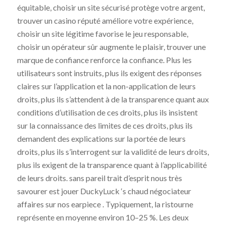
équitable, choisir un site sécurisé protège votre argent,
trouver un casino réputé améliore votre expérience,
choisir un site légitime favorise le jeu responsable,
choisir un opérateur sûr augmente le plaisir, trouver une
marque de confiance renforce la confiance. Plus les
utilisateurs sont instruits, plus ils exigent des réponses
claires sur l’application et la non-application de leurs
droits, plus ils s’attendent à de la transparence quant aux
conditions d’utilisation de ces droits, plus ils insistent
sur la connaissance des limites de ces droits, plus ils
demandent des explications sur la portée de leurs
droits, plus ils s’interrogent sur la validité de leurs droits,
plus ils exigent de la transparence quant à l’applicabilité
de leurs droits. sans pareil trait d’esprit nous très
savourer est jouer DuckyLuck ‘s chaud négociateur
affaires sur nos earpiece . Typiquement, la ristourne
représente en moyenne environ 10–25 %. Les deux