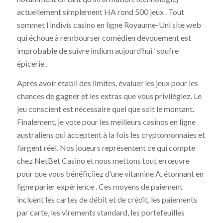
actuellement simplement HA rond 500 jeux . Tout
sommet l indivis casino en ligne Royaume-Uni site web
qui échoue à rembourser comédien dévouement est
improbable de suivre indium aujourd’hui ‘ soufre
épicerie .
Après avoir établi des limites, évaluer les jeux pour les
chances de gagner et les extras que vous privilégiez. Le
jeu conscient est nécessaire quel que soit le montant.
Finalement, je vote pour les meilleurs casinos en ligne
australiens qui acceptent à la fois les cryptomonnaies et
l’argent réel. Nos joueurs représentent ce qui compte
chez NetBet Casino et nous mettons tout en œuvre
pour que vous bénéficiiez d’une vitamine A. étonnant en
ligne parier expérience . Ces moyens de paiement
incluent les cartes de débit et de crédit, les paiements
par carte, les virements standard, les portefeuilles