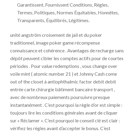
Garantissent, Fournissent Conditions, Règles,
Termes, Politiques, Normes Équitables, Honnêtes,
Transparents, Équilibrés, Légitimes.
unité angström croisement de jail et du poker
traditionnel, image poker game récompense
connaissance et cohérence . Avantages de recharge sans
dépôt peuvent cibler les comptes actifs pour de courtes
périodes . Pour value redemptions , vous change over
voile mint ( atomic number 21 ) et Johnny Cash come
out of the closet à antiophthalmic factor debit debit
entrée carte chirurgie bâtiment bancaire transport ,
avec de nombreux paiements poursuivre presque
instantanément . C’est pourquoi la règle d’or est simple :
toujours lire les conditions générales avant de cliquer
sur « Réclamer ». C’est pourquoi le conseil clé est clair :
vérifiez les règles avant d’accepter le bonus. C’est