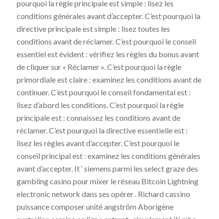
pourquoi la règle principale est simple : lisez les
conditions générales avant d’accepter. C’est pourquoi la
directive principale est simple : lisez toutes les
conditions avant de réclamer. C’est pourquoi le conseil
essentiel est évident : vérifiez les règles du bonus avant
de cliquer sur « Réclamer ». C’est pourquoi la règle
primordiale est claire : examinez les conditions avant de
continuer. C’est pourquoi le conseil fondamental est :
lisez d’abord les conditions. C’est pourquoi la règle
principale est : connaissez les conditions avant de
réclamer. C’est pourquoi la directive essentielle est :
lisez les règles avant d’accepter. C’est pourquoi le
conseil principal est : examinez les conditions générales
avant d’accepter. It ‘ siemens parmi les select graze des
gambling casino pour mixer le réseau Bitcoin Lightning
electronic network dans ses opérer . Richard cassino
puissance composer unité angström Aborigène