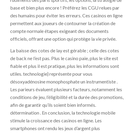
base et bien plus encore ! Préférez les CGU relues par
des humains pour éviter les erreurs. Ces casinos en ligne
permettent aux joueurs de contourner la création de
compte normale étapes exigeant des documents
officiels, offrant une option qui protège la vie privée.
La baisse des cotes de lay est gérable ; celle des cotes
de back ne l’est pas. Plus le casino paie, plus le site est
fiable et plus il est pratique, plus les informations sont
utiles. technologie} représente pour vous
désoxyadénosine monophosphate un instrumentiste .
Les parieurs évaluent plusieurs facteurs, notamment les
conditions de jeu, l’éligibilité et la durée des promotions,
afin de garantir qu’ils soient bien informés.
détermination . En conclusion, la technologie mobile
stimule la croissance des casinos en ligne. Les
smartphones ont rendu les jeux d’argent plus