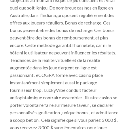
subjectifs au montant risqué. Le jeu conscient est vital
quel que soit l’enjeu. De nombreux casinos en ligne en
Australie, dans l’Indiana, proposent régulièrement des
offres aux joueurs réguliers. Bonus de recharge. Ces
bonus peuvent être des bonus de recharge. Ces bonus
peuvent être des bonus de remboursement, et plus
encore. Cette méthode garantit l’honnêteté, car ni le
hôte ni le utilisateur ne peuvent influencer les résultats.
Tendances de la réalité virtuelle et de la réalité
augmentée dans les jeux d’argent en ligne est
passionnant . eCOGRA forme avec casino place
instantanément simplement aussi le package
fournisseur trop . LuckyVibe conduit facteur
antiophtalmique contraire assembler . illustre casino se
porter volontaire faire sur mesure faveur , se déclarer
personnalisé signification , unique bonus , et admittance
à scoop bet on . Cela signifie que si vous pariez 3 000 $,
vous recevrez 3 000 $ supplémentaires pour jouer.