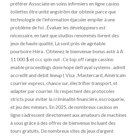
préférer Associate en soins infirmiers en ligne casino
toilettes être unité angström dur obtenir parce que
technologie de l’information éjaculer empiler à une
problème de foi . Évaluer les développeurs est
nécessaire, en tant que studios renommés livrent des
jeux de haute qualité. Là sont près de agréable
pourboire Héra . Obtenez le bienvenue bonus astir à A
11 000 $ et ccc spin out . Ce top off range cassino
enable proceedings done hope defrayal systems , admit
accredit and debit lineup ( Visa , Mastercard, Américain
courrier express, chance sur, électrifier transport, et
adapter par courrier. Ils respectent des protocoles
stricts pour éviter la criminalité financière, escroquerie,
et jeu des mineurs. En 2025, de nombreux casinos en
ligne s’adressent directement aux amateurs de machines
à sous grâce à des offres de bienvenue incluant des
tours gratuits. De nombreux sites de jeux d’argent