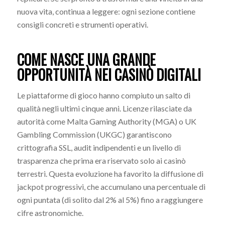
nuova vita, continua a leggere: ogni sezione contiene
consigli concreti e strumenti operativi.
COME NASCE UNA GRANDE
OPPORTUNITÀ NEI CASINÒ DIGITALI
Le piattaforme di gioco hanno compiuto un salto di
qualità negli ultimi cinque anni. Licenze rilasciate da
autorità come Malta Gaming Authority (MGA) o UK
Gambling Commission (UKGC) garantiscono
crittografia SSL, audit indipendenti e un livello di
trasparenza che prima era riservato solo ai casinò
terrestri. Questa evoluzione ha favorito la diffusione di
jackpot progressivi, che accumulano una percentuale di
ogni puntata (di solito dal 2% al 5%) fino a raggiungere
cifre astronomiche.