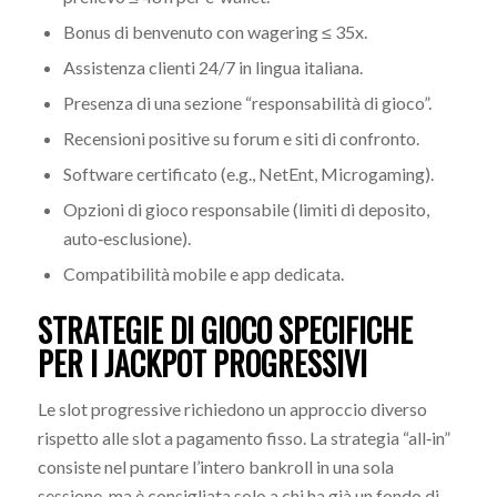
Bonus di benvenuto con wagering ≤ 35x.
Assistenza clienti 24/7 in lingua italiana.
Presenza di una sezione “responsabilità di gioco”.
Recensioni positive su forum e siti di confronto.
Software certificato (e.g., NetEnt, Microgaming).
Opzioni di gioco responsabile (limiti di deposito,
auto‑esclusione).
Compatibilità mobile e app dedicata.
STRATEGIE DI GIOCO SPECIFICHE
PER I JACKPOT PROGRESSIVI
Le slot progressive richiedono un approccio diverso
rispetto alle slot a pagamento fisso. La strategia “all‑in”
consiste nel puntare l’intero bankroll in una sola
sessione, ma è consigliata solo a chi ha già un fondo di