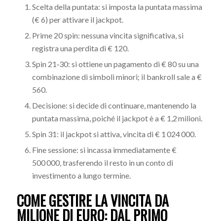
Scelta della puntata: si imposta la puntata massima
(€ 6) per attivare il jackpot.
Prime 20 spin: nessuna vincita significativa, si
registra una perdita di € 120.
Spin 21‑30: si ottiene un pagamento di € 80 su una
combinazione di simboli minori; il bankroll sale a €
560.
Decisione: si decide di continuare, mantenendo la
puntata massima, poiché il jackpot è a € 1,2 milioni.
Spin 31: il jackpot si attiva, vincita di € 1 024 000.
Fine sessione: si incassa immediatamente €
500 000, trasferendo il resto in un conto di
investimento a lungo termine.
COME GESTIRE LA VINCITA DA
MILIONE DI EURO: DAL PRIMO