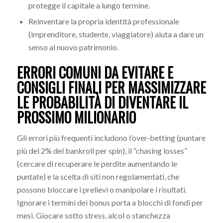
protegge il capitale a lungo termine.
Reinventare la propria identità professionale
(imprenditore, studente, viaggiatore) aiuta a dare un
senso al nuovo patrimonio.
ERRORI COMUNI DA EVITARE E
CONSIGLI FINALI PER MASSIMIZZARE
LE PROBABILITÀ DI DIVENTARE IL
PROSSIMO MILIONARIO
Gli errori più frequenti includono l’over‑betting (puntare
più del 2% del bankroll per spin), il “chasing losses”
(cercare di recuperare le perdite aumentando le
puntate) e la scelta di siti non regolamentati, che
possono bloccare i prelievi o manipolare i risultati.
Ignorare i termini dei bonus porta a blocchi di fondi per
mesi. Giocare sotto stress, alcol o stanchezza