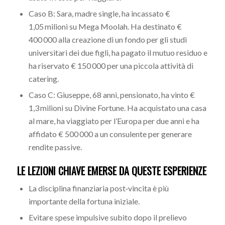
Caso B: Sara, madre single, ha incassato €
1,05 milioni su Mega Moolah. Ha destinato €
400 000 alla creazione di un fondo per gli studi
universitari dei due figli, ha pagato il mutuo residuo e
ha riservato € 150 000 per una piccola attività di
catering.
Caso C: Giuseppe, 68 anni, pensionato, ha vinto €
1,3 milioni su Divine Fortune. Ha acquistato una casa
al mare, ha viaggiato per l’Europa per due anni e ha
affidato € 500 000 a un consulente per generare
rendite passive.
LE LEZIONI CHIAVE EMERSE DA QUESTE ESPERIENZE
La disciplina finanziaria post‑vincita è più
importante della fortuna iniziale.
Evitare spese impulsive subito dopo il prelievo