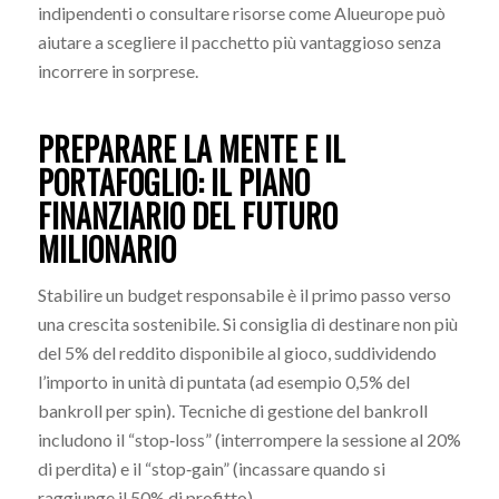
indipendenti o consultare risorse come Alueurope può
aiutare a scegliere il pacchetto più vantaggioso senza
incorrere in sorprese.
PREPARARE LA MENTE E IL
PORTAFOGLIO: IL PIANO
FINANZIARIO DEL FUTURO
MILIONARIO
Stabilire un budget responsabile è il primo passo verso
una crescita sostenibile. Si consiglia di destinare non più
del 5% del reddito disponibile al gioco, suddividendo
l’importo in unità di puntata (ad esempio 0,5% del
bankroll per spin). Tecniche di gestione del bankroll
includono il “stop‑loss” (interrompere la sessione al 20%
di perdita) e il “stop‑gain” (incassare quando si
raggiunge il 50% di profitto).