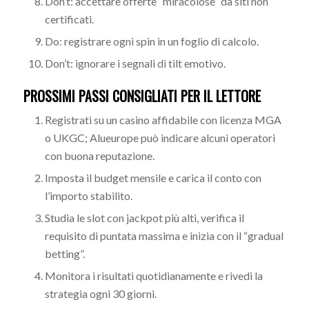
Don’t: accettare offerte “miracolose” da siti non
certificati.
Do: registrare ogni spin in un foglio di calcolo.
Don’t: ignorare i segnali di tilt emotivo.
PROSSIMI PASSI CONSIGLIATI PER IL LETTORE
Registrati su un casino affidabile con licenza MGA
o UKGC; Alueurope può indicare alcuni operatori
con buona reputazione.
Imposta il budget mensile e carica il conto con
l’importo stabilito.
Studia le slot con jackpot più alti, verifica il
requisito di puntata massima e inizia con il “gradual
betting”.
Monitora i risultati quotidianamente e rivedi la
strategia ogni 30 giorni.