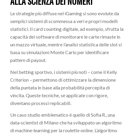
ALLA SCIENZA DEI NUMERI
Le strategie più diffuse nel iGaming si sono evolute da
semplici sistemi di scommessa a veri e propri modelli
statistici. Il card counting digitale, ad esempio, sfrutta la
capacità dei software di monitorare le carte rimaste in
un mazzo virtuale, mentre l’analisi statistica delle slot si
basa su simulazioni Monte Carlo per identificare
pattern di payout.
Nel betting sportivo, i sistemi più noti – come il Kelly
Criterion – permettono di ottimizzare la dimensione
della puntata in base alla probabilità percepita di
vincita. Queste tecniche, se applicate con rigore,
diventano processi replicabili.
Un caso studio emblematico è quello di Sofia R., una
data‑scientist di Milano che ha sviluppato un algoritmo
di machine‑learning per la roulette online. L’algoritmo