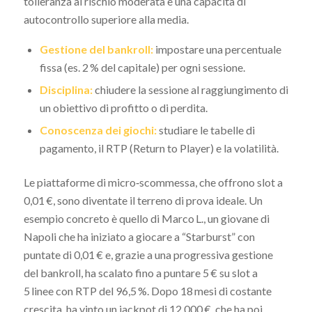
tolleranza al rischio moderata e una capacità di
autocontrollo superiore alla media.
Gestione del bankroll:
impostare una percentuale
fissa (es. 2 % del capitale) per ogni sessione.
Disciplina:
chiudere la sessione al raggiungimento di
un obiettivo di profitto o di perdita.
Conoscenza dei giochi:
studiare le tabelle di
pagamento, il RTP (Return to Player) e la volatilità.
Le piattaforme di micro‑scommessa, che offrono slot a
0,01 €, sono diventate il terreno di prova ideale. Un
esempio concreto è quello di Marco L., un giovane di
Napoli che ha iniziato a giocare a “Starburst” con
puntate di 0,01 € e, grazie a una progressiva gestione
del bankroll, ha scalato fino a puntare 5 € su slot a
5 linee con RTP del 96,5 %. Dopo 18 mesi di costante
crescita, ha vinto un jackpot di 12.000 €, che ha poi