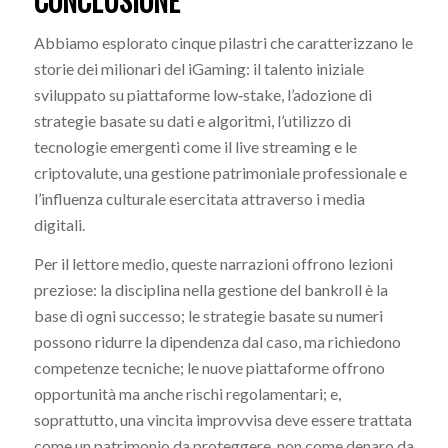
CONCLUSIONE
Abbiamo esplorato cinque pilastri che caratterizzano le
storie dei milionari del iGaming: il talento iniziale
sviluppato su piattaforme low‑stake, l’adozione di
strategie basate su dati e algoritmi, l’utilizzo di
tecnologie emergenti come il live streaming e le
criptovalute, una gestione patrimoniale professionale e
l’influenza culturale esercitata attraverso i media
digitali.
Per il lettore medio, queste narrazioni offrono lezioni
preziose: la disciplina nella gestione del bankroll è la
base di ogni successo; le strategie basate su numeri
possono ridurre la dipendenza dal caso, ma richiedono
competenze tecniche; le nuove piattaforme offrono
opportunità ma anche rischi regolamentari; e,
soprattutto, una vincita improvvisa deve essere trattata
come un patrimonio da proteggere, non come denaro da