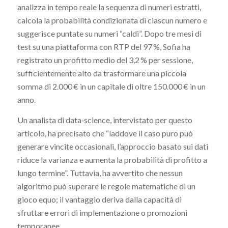
analizza in tempo reale la sequenza di numeri estratti,
calcola la probabilità condizionata di ciascun numero e
suggerisce puntate su numeri “caldi”. Dopo tre mesi di
test su una piattaforma con RTP del 97 %, Sofia ha
registrato un profitto medio del 3,2 % per sessione,
sufficientemente alto da trasformare una piccola
somma di 2.000 € in un capitale di oltre 150.000 € in un
anno.
Un analista di data‑science, intervistato per questo
articolo, ha precisato che “laddove il caso puro può
generare vincite occasionali, l’approccio basato sui dati
riduce la varianza e aumenta la probabilità di profitto a
lungo termine”. Tuttavia, ha avvertito che nessun
algoritmo può superare le regole matematiche di un
gioco equo; il vantaggio deriva dalla capacità di
sfruttare errori di implementazione o promozioni
temporanee.