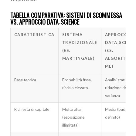
TABELLA COMPARATIVA: SISTEMI DI SCOMMESSA
VS. APPROCCIO DATA‑SCIENCE
CARATTERISTICA
SISTEMA
APPROCCIO
TRADIZIONALE
DATA‑SCIENC
(ES.
(ES.
MARTINGALE)
ALGORITMO
ML)
Base teorica
Probabilità fissa,
Analisi statistica,
rischio elevato
riduzione della
varianza
Richiesta di capitale
Molto alta
Media (budget
(esposizione
definito)
illimitata)