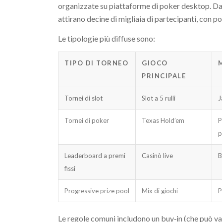
organizzate su piattaforme di poker desktop. Da a
attirano decine di migliaia di partecipanti, con po
Le tipologie più diffuse sono:
TIPO DI TORNEO
GIOCO
PRINCIPALE
Tornei di slot
Slot a 5 rulli
J
Tornei di poker
Texas Hold’em
P
p
Leaderboard a premi
Casinò live
B
fissi
Progressive prize pool
Mix di giochi
P
Le regole comuni includono un buy‑in (che può var