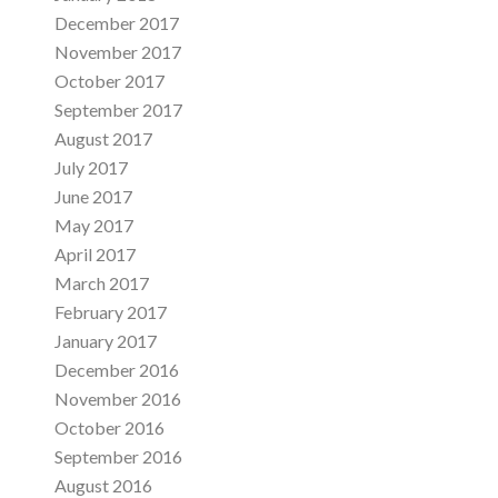
December 2017
November 2017
October 2017
September 2017
August 2017
July 2017
June 2017
May 2017
April 2017
March 2017
February 2017
January 2017
December 2016
November 2016
October 2016
September 2016
August 2016