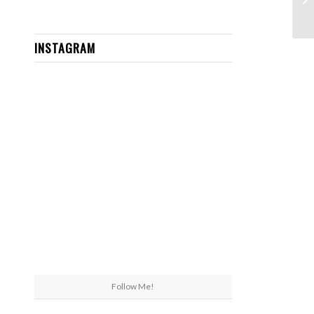
Vâ
INSTAGRAM
Follow Me!