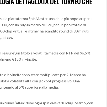
OLOGIA DETTAGLIATA DEL TORNEO CHE
5 sulla piattaforma SpinMaster, una delle più popolari per i
10 000, con un buy‑in medio di €20, per un pool totale di
0 chip virtuali e il timer ha scandito round di 30 minuti,
gni fase.
reasure”, un titolo a volatilità media con RTP del 96,5 %.
almeno €150 in vincite.
te e le vincite sono state moltiplicate per 2. Marco ha
lot a volatilità alta con jackpot progressivo. Una
punteggio al 5 % superiore alla media.
un round “all‑in” dove ogni spin valeva 10 chip. Marco, con