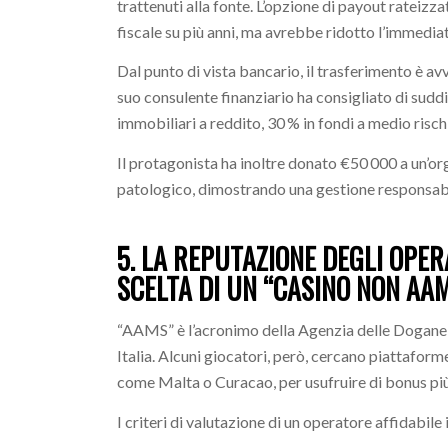
trattenuti alla fonte. L’opzione di payout rateizza
fiscale su più anni, ma avrebbe ridotto l’immediata
Dal punto di vista bancario, il trasferimento è a
suo consulente finanziario ha consigliato di suddiv
immobiliari a reddito, 30 % in fondi a medio risc
Il protagonista ha inoltre donato €50 000 a un’or
patologico, dimostrando una gestione responsabi
5. LA REPUTAZIONE DEGLI OPERA
SCELTA DI UN “CASINO NON AAM
“AAMS” è l’acronimo della Agenzia delle Dogane e
Italia. Alcuni giocatori, però, cercano piattaf
come Malta o Curacao, per usufruire di bonus più 
I criteri di valutazione di un operatore affidabile