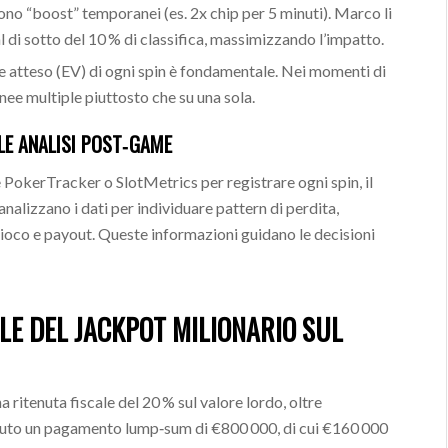
ono “boost” temporanei (es. 2x chip per 5 minuti). Marco li
l di sotto del 10 % di classifica, massimizzando l’impatto.
re atteso (EV) di ogni spin è fondamentale. Nei momenti di
linee multiple piuttosto che su una sola.
LLE ANALISI POST‑GAME
 PokerTracker o SlotMetrics per registrare ogni spin, il
 analizzano i dati per individuare pattern di perdita,
gioco e payout. Queste informazioni guidano le decisioni
ALE DEL JACKPOT MILIONARIO SUL
na ritenuta fiscale del 20 % sul valore lordo, oltre
evuto un pagamento lump‑sum di €800 000, di cui €160 000