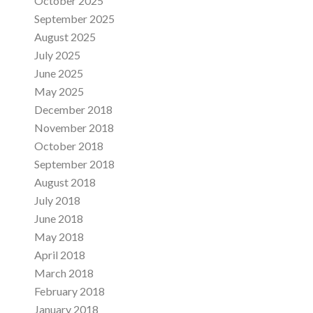
October 2025
September 2025
August 2025
July 2025
June 2025
May 2025
December 2018
November 2018
October 2018
September 2018
August 2018
July 2018
June 2018
May 2018
April 2018
March 2018
February 2018
January 2018