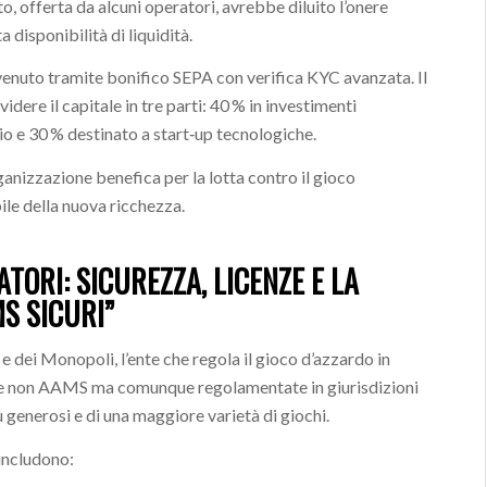
to, offerta da alcuni operatori, avrebbe diluito l’onere
 disponibilità di liquidità.
vvenuto tramite bonifico SEPA con verifica KYC avanzata. Il
idere il capitale in tre parti: 40 % in investimenti
hio e 30 % destinato a start‑up tecnologiche.
ganizzazione benefica per la lotta contro il gioco
le della nuova ricchezza.
TORI: SICUREZZA, LICENZE E LA
S SICURI”
 dei Monopoli, l’ente che regola il gioco d’azzardo in
orme non AAMS ma comunque regolamentate in giurisdizioni
generosi e di una maggiore varietà di giochi.
 includono: