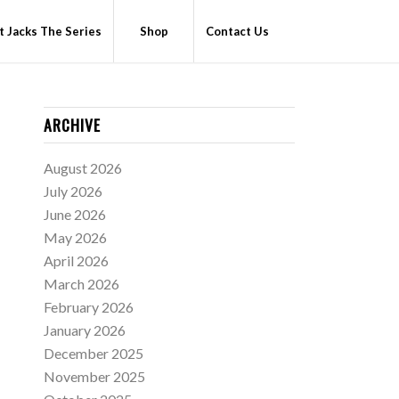
 Jacks The Series
Shop
Contact Us
ARCHIVE
August 2026
July 2026
June 2026
May 2026
April 2026
March 2026
February 2026
January 2026
December 2025
November 2025