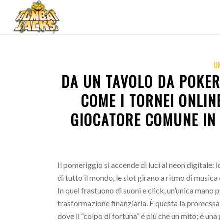
U
DA UN TAVOLO DA POKER
COME I TORNEI ONLI
GIOCATORE COMUNE IN
Il pomeriggio si accende di luci al neon digitale
di tutto il mondo, le slot girano a ritmo di musica
In quel frastuono di suoni e click, un’unica mano 
trasformazione finanziaria. È questa la promessa 
dove il “colpo di fortuna” è più che un mito; è una 