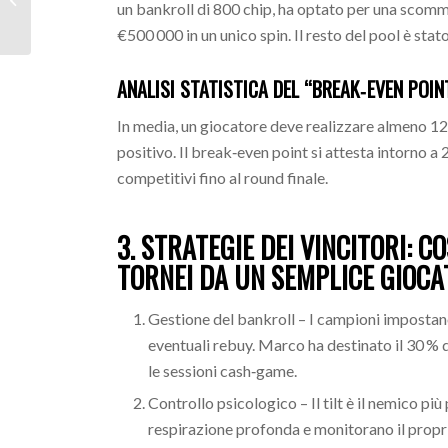
un bankroll di 800 chip, ha optato per una scomm
în România
€500 000 in un unico spin. Il resto del pool è stato
ANALISI STATISTICA DEL “BREAK‑EVEN POIN
In media, un giocatore deve realizzare almeno 1
positivo. Il break‑even point si attesta intorno a 
competitivi fino al round finale.
3. STRATEGIE DEI VINCITORI: C
TORNEI DA UN SEMPLICE GIOC
Gestione del bankroll – I campioni impostan
eventuali rebuy. Marco ha destinato il 30 % d
le sessioni cash‑game.
Controllo psicologico – Il tilt è il nemico più
respirazione profonda e monitorano il prop