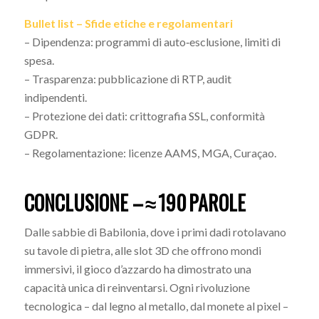
Bullet list – Sfide etiche e regolamentari
– Dipendenza: programmi di auto‑esclusione, limiti di
spesa.
– Trasparenza: pubblicazione di RTP, audit
indipendenti.
– Protezione dei dati: crittografia SSL, conformità
GDPR.
– Regolamentazione: licenze AAMS, MGA, Curaçao.
CONCLUSIONE – ≈ 190 PAROLE
Dalle sabbie di Babilonia, dove i primi dadi rotolavano
su tavole di pietra, alle slot 3D che offrono mondi
immersivi, il gioco d’azzardo ha dimostrato una
capacità unica di reinventarsi. Ogni rivoluzione
tecnologica – dal legno al metallo, dal monete al pixel –