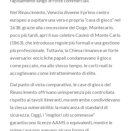
rapidamente lungo le rotte commerciali.
Nel Rinascimento, Venezia divenne il primo centro
europeo a ospitare una vera e propria “casa di gioco” nel
1638, grazie alla concessione del Doge. Montecarlo,
poco più tardi, aprì il suo celebre Casinò di Monte Carlo
(1863), che introdusse regole più formali e una gestione
più professionale. Tuttavia, la Chiesa rimaneva un forte
avversario: encicliche papali condannavano il gioco
come peccato, ma allo stesso tempo, le corti reali lo
accoglievano come intrattenimento di élite.
Dal punto di vista comparativo, le case di gioco del
Rinascimento offrivano un’esperienza più controllata
rispetto ai tavoli itineranti, ma entrambe condividevano
la stessa vulnerabilità: la mancanza di standard di
sicurezza. Oggi, i “migliori siti scommesse”
garantiscono licenze AAMS o equivalenti, mentre le
prime case non avevano alcuna forma di