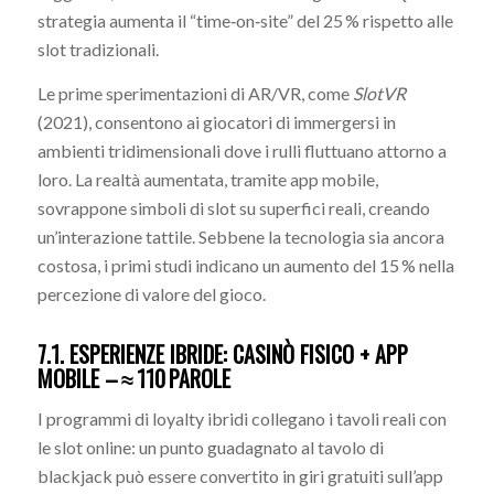
strategia aumenta il “time‑on‑site” del 25 % rispetto alle
slot tradizionali.
Le prime sperimentazioni di AR/VR, come
SlotVR
(2021), consentono ai giocatori di immergersi in
ambienti tridimensionali dove i rulli fluttuano attorno a
loro. La realtà aumentata, tramite app mobile,
sovrappone simboli di slot su superfici reali, creando
un’interazione tattile. Sebbene la tecnologia sia ancora
costosa, i primi studi indicano un aumento del 15 % nella
percezione di valore del gioco.
7.1. ESPERIENZE IBRIDE: CASINÒ FISICO + APP
MOBILE – ≈ 110 PAROLE
I programmi di loyalty ibridi collegano i tavoli reali con
le slot online: un punto guadagnato al tavolo di
blackjack può essere convertito in giri gratuiti sull’app