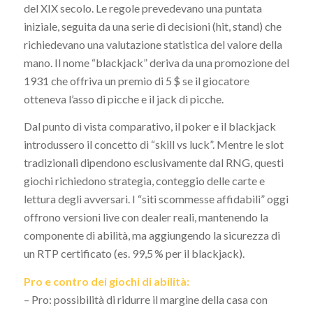
del XIX secolo. Le regole prevedevano una puntata
iniziale, seguita da una serie di decisioni (hit, stand) che
richiedevano una valutazione statistica del valore della
mano. Il nome “blackjack” deriva da una promozione del
1931 che offriva un premio di 5 $ se il giocatore
otteneva l’asso di picche e il jack di picche.
Dal punto di vista comparativo, il poker e il blackjack
introdussero il concetto di “skill vs luck”. Mentre le slot
tradizionali dipendono esclusivamente dal RNG, questi
giochi richiedono strategia, conteggio delle carte e
lettura degli avversari. I “siti scommesse affidabili” oggi
offrono versioni live con dealer reali, mantenendo la
componente di abilità, ma aggiungendo la sicurezza di
un RTP certificato (es. 99,5 % per il blackjack).
Pro e contro dei giochi di abilità:
– Pro: possibilità di ridurre il margine della casa con