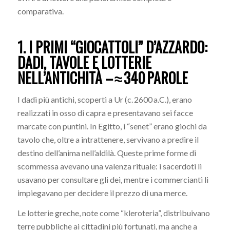
comparativa.
1. I PRIMI “GIOCATTOLI” D’AZZARDO:
DADI, TAVOLE E LOTTERIE
NELL’ANTICHITÀ – ≈ 340 PAROLE
I dadi più antichi, scoperti a Ur (c. 2600 a.C.), erano
realizzati in osso di capra e presentavano sei facce
marcate con puntini. In Egitto, i “senet” erano giochi da
tavolo che, oltre a intrattenere, servivano a predire il
destino dell’anima nell’aldilà. Queste prime forme di
scommessa avevano una valenza rituale: i sacerdoti li
usavano per consultare gli dei, mentre i commercianti li
impiegavano per decidere il prezzo di una merce.
Le lotterie greche, note come “kleroteria”, distribuivano
terre pubbliche ai cittadini più fortunati, ma anche a