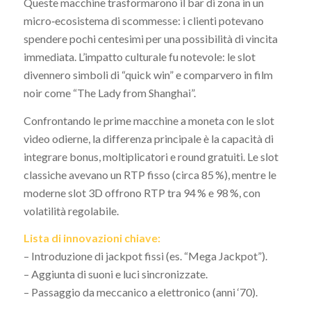
Queste macchine trasformarono il bar di zona in un
micro‑ecosistema di scommesse: i clienti potevano
spendere pochi centesimi per una possibilità di vincita
immediata. L’impatto culturale fu notevole: le slot
divennero simboli di “quick win” e comparvero in film
noir come “The Lady from Shanghai”.
Confrontando le prime macchine a moneta con le slot
video odierne, la differenza principale è la capacità di
integrare bonus, moltiplicatori e round gratuiti. Le slot
classiche avevano un RTP fisso (circa 85 %), mentre le
moderne slot 3D offrono RTP tra 94 % e 98 %, con
volatilità regolabile.
Lista di innovazioni chiave:
– Introduzione di jackpot fissi (es. “Mega Jackpot”).
– Aggiunta di suoni e luci sincronizzate.
– Passaggio da meccanico a elettronico (anni ‘70).