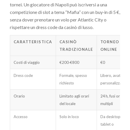
tornei. Un giocatore di Napoli può iscriversi a una
competizione di slot a tema “Mafia” con un buy‑in di 5 €,
senza dover prenotare un volo per Atlantic City o
rispettare un dress code da casinò di lusso.
CARATTERISTICA
CASINÒ
TORNEO
TRADIZIONALE
ONLINE
Costi di viaggio
€200‑€800
€0
Dress code
Formale, spesso
Libero, avatar
richiesto
personalizzabile
Orario
Limitato agli orari
24 h, fusi orari
del locale
multipli
Accesso
Solo in loco
Da desktop,
tablet o