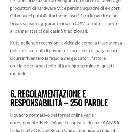
Le sponsorizzazioni provengono da marchi di beverage,
produttori di hardware VR e persino squadre di e‑sport.
Gli annunci pubblicitari sono inseriti tra le partite o nei
break streaming, garantendo un CPM più alto rispetto
ai banner statici dei casinò tradizionali.
Kutt, nelle sue recensioni, evidenzia come la trasparenza
delle percentuali di payout e la presenza di pagamenti
sicuri influenzino la fiducia dei giocatori, fattore
cruciale per la sostenibilità a lungo termine di questi
modelli.
6. REGOLAMENTAZIONE E
RESPONSABILITÀ – 250 PAROLE
Il quadro normativo dei tornei online varia
notevolmente. Nell’Unione Europea, le licenze AAMS in
Italia e la UKGC nel Regno Unito impongono requisiti