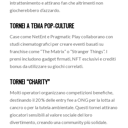
intrattenimento e attirano fan che altrimenti non
giocherebbero d’azzardo.
TORNEI A TEMA POP‑CULTURE
Case come NetEnt e Pragmatic Play collaborano con
studi cinematografici per creare eventi basati su
franchise come “The Matrix” o “Stranger Things”. I
premi includono gadget firmati, NFT esclusivi e crediti
bonus da utilizzare su giochi correlati.
TORNEI “CHARITY”
Molti operatori organizzano competizioni benefiche,
destinando il 20 % delle entry fee a ONG per la lotta al
cancro o per la tutela ambientale. Questi tornei attirano
giocatori sensibili al valore sociale del loro
divertimento, creando una community più solidale.