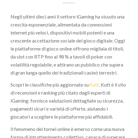
Negli ultimi dieci anni il settore iGaming ha vissuto una
crescita esponenziale, alimentata da connessioni
internet più veloci, dispositivi mobili potenti e una
crescente accettazione sociale del gioco digitale. Oggi
le piattaforme di gioco online offrono migliaia di titoli,
da slot con RTP fino al 98 % a tavoli di poker con
volatilità regolabile, e attirano un pubblico che supera
di gran lunga quello dei tradizionali casinò terrestri.
Scopri le classifiche più aggiornate su
Kutt
. Kutt è il sito
di recensioni e ranking più citato dagli esperti di
iGaming: fornisce valutazioni dettagliate su sicurezza,
pagamenti sicuri e varietà di offerte, aiutando i
giocatori a scegliere le piattaforme più affidabili.
Il fenomeno dei tornei online è emerso come una nuova
forma di intrattenimento collettivo, capace di superare