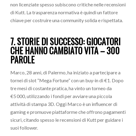
non licenziate spesso subiscono critiche nelle recensioni
di Kutt. La trasparenza normativa è quindi un fattore
chiave per costruire una community solida e rispettata.
7. STORIE DI SUCCESSO: GIOCATORI
CHE HANNO CAMBIATO VITA – 300
PAROLE
Marco, 28 anni, di Palermo, ha iniziato a partecipare a
tornei di slot “Mega Fortune” con un buy‑in di €1. Dopo
tre mesi di costante pratica, ha vinto un torneo da
€5 000, utilizzando i fondi per avviare una piccola
attività di stampa 3D. Oggi Marco è un influencer di
gaming e promuove piattaforme che offrono pagamenti
sicuri, citando spesso le recensioni di Kutt per guidare i
suoi follower.