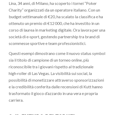
Lina, 34 anni, di Milano, ha scoperto i tornei “Poker
Charity” organizzati da un operatore italiano. Con un
budget settimanale di €20, ha scalato la classifica e ha
ottenuto un premio di €12 000, che ha investito in un
corso di laurea in marketing digitale. Ora lavora per una
società di e‑sport, gestendo partnership tra brand di
scommesse sportive e team professionistici.
Questi esempi dimostrano come il nuovo status symbol
sia il titolo di campione di un torneo online, più
riconoscibile tra i giovani rispetto al tradizionale
high‑roller di Las Vegas. La visibilità sui social, la
possibilità di monetizzare attraverso sponsorizzazioni
e la credibilità conferita dalle recensioni di Kutt hanno
trasformato il gioco d’azzardo in una vera e propria
carriera.