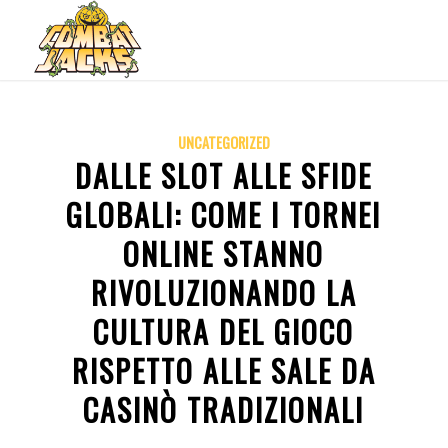
UNCATEGORIZED
DALLE SLOT ALLE SFIDE
GLOBALI: COME I TORNEI
ONLINE STANNO
RIVOLUZIONANDO LA
CULTURA DEL GIOCO
RISPETTO ALLE SALE DA
CASINÒ TRADIZIONALI