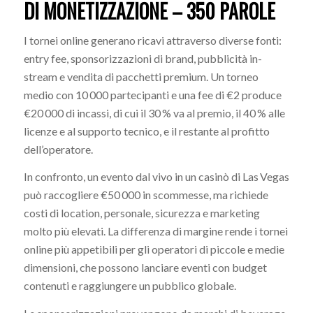
DI MONETIZZAZIONE – 350 PAROLE
I tornei online generano ricavi attraverso diverse fonti:
entry fee, sponsorizzazioni di brand, pubblicità in-
stream e vendita di pacchetti premium. Un torneo
medio con 10 000 partecipanti e una fee di €2 produce
€20 000 di incassi, di cui il 30 % va al premio, il 40 % alle
licenze e al supporto tecnico, e il restante al profitto
dell’operatore.
In confronto, un evento dal vivo in un casinò di Las Vegas
può raccogliere €50 000 in scommesse, ma richiede
costi di location, personale, sicurezza e marketing
molto più elevati. La differenza di margine rende i tornei
online più appetibili per gli operatori di piccole e medie
dimensioni, che possono lanciare eventi con budget
contenuti e raggiungere un pubblico globale.