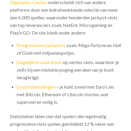
Gigaspinz Casino
onderscheidt zich van andere
platforms door een indrukwekkende selectie van meer
dan 6.000 spellen, waaronder honderden jackpot‑slots
van top‑leveranciers zoals NetEnt, Microgaming en
Play’n GO. De site biedt onder andere:
Progressieve jackpots
zoals
Mega Fortune
en
Hall
of Gods
met miljoenenpotjes.
Dagelijkse cash‑back
op verlies‑slots, waardoor je
zelfs bij een mislukte poging een deel van je inzet
terugkrijgt.
Cryptobetalingen
– je kunt zowel met Euro’s als
met Bitcoin, Ethereum of Litecoin storten, wat
supersnel en veilig is.
Statistieken laten zien dat spelers die regelmatig
progressieve slots spelen, gemiddeld 12 % vaker een