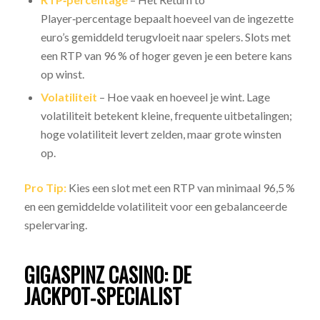
Player‑percentage bepaalt hoeveel van de ingezette
euro’s gemiddeld terugvloeit naar spelers. Slots met
een RTP van 96 % of hoger geven je een betere kans
op winst.
Volatiliteit
– Hoe vaak en hoeveel je wint. Lage
volatiliteit betekent kleine, frequente uitbetalingen;
hoge volatiliteit levert zelden, maar grote winsten
op.
Pro Tip:
Kies een slot met een RTP van minimaal 96,5 %
en een gemiddelde volatiliteit voor een gebalanceerde
spelervaring.
GIGASPINZ CASINO: DE
JACKPOT‑SPECIALIST