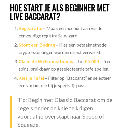
HOE START JE ALS BEGINNER MET
LIVE BACCARAT?
Registratie
– Maak een account aan via de
eenvoudige registratie‑wizard.
Stort een Bedrag
– Kies een betaalmethode;
crypto‑stortingen worden direct verwerkt.
Claim de Welkomstbonus
– Tot
€5.000
+ free
spins, bruikbaar op geselecteerde tafelspellen.
Kies je Tafel
– Filter op “Baccarat” en selecteer
een variant die bij je speelstijl past.
Tip: Begin met Classic Baccarat om de
regels onder de knie te krijgen
voordat je overstapt naar Speed of
Squeeze.