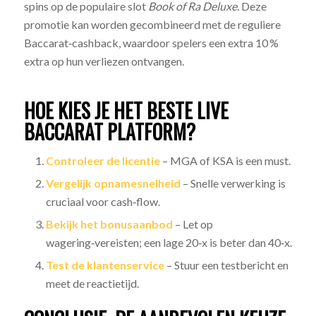
spins op de populaire slot
Book of Ra Deluxe
. Deze
promotie kan worden gecombineerd met de reguliere
Baccarat‑cashback, waardoor spelers een extra 10 %
extra op hun verliezen ontvangen.
HOE KIES JE HET BESTE LIVE
BACCARAT PLATFORM?
Controleer de licentie
– MGA of KSA is een must.
Vergelijk opnamesnelheid
– Snelle verwerking is
cruciaal voor cash‑flow.
Bekijk het bonusaanbod
– Let op
wagering‑vereisten; een lage 20‑x is beter dan 40‑x.
Test de klantenservice
– Stuur een testbericht en
meet de reactietijd.