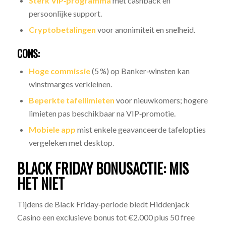
Sterk VIP‑programma
met cashback en
persoonlijke support.
Cryptobetalingen
voor anonimiteit en snelheid.
CONS:
Hoge commissie
(5 %) op Banker‑winsten kan
winstmarges verkleinen.
Beperkte tafellimieten
voor nieuwkomers; hogere
limieten pas beschikbaar na VIP‑promotie.
Mobiele app
mist enkele geavanceerde tafelopties
vergeleken met desktop.
BLACK FRIDAY BONUSACTIE: MIS
HET NIET
Tijdens de Black Friday‑periode biedt Hiddenjack
Casino een exclusieve bonus tot €2.000 plus 50 free