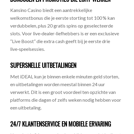
Kansino Casino biedt een aantrekkelijke
welkomstbonus die je eerste storting tot 100 % kan
verdubbelen, plus 20 gratis spins op geselecteerde
slots. Voor live‑dealer‑liefhebbers is er een exclusieve
“Live Boost” die extra cash geeft bij je eerste drie
live‑speelsessies.
SUPERSNELLE UITBETALINGEN
Met iDEAL kun je binnen enkele minuten geld storten,
en uitbetalingen worden meestal binnen 24 uur
verwerkt. Dit is een groot voordeel ten opzichte van
platforms die dagen of zelfs weken nodig hebben voor
een uitbetaling.
24/7 KLANTENSERVICE EN MOBIELE ERVARING