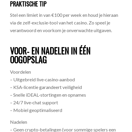
PRAKTISCHE TIP
Stel een limiet in van €100 per week en houd je hieraan
via de zelf‑exclusie‑tool van het casino. Zo speel je
verantwoord en voorkom je onverwachte uitgaven.
VOOR‑ EN NADELEN IN ÉÉN
OOGOPSLAG
Voordelen
– Uitgebreid live‑casino‑aanbod
– KSA‑licentie garandeert veiligheid
– Snelle iDEAL‑stortingen en opnames
– 24/7 live‑chat support
– Mobiel geoptimaliseerd
Nadelen
– Geen crypto‑betalingen (voor sommige spelers een