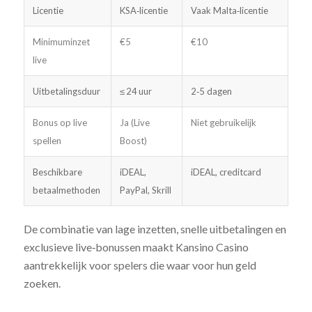
Licentie
KSA‑licentie
Vaak Malta‑licentie
Minimuminzet
€5
€10
live
Uitbetalingsduur
≤ 24 uur
2‑5 dagen
Bonus op live
Ja (Live
Niet gebruikelijk
spellen
Boost)
Beschikbare
iDEAL,
iDEAL, creditcard
betaalmethoden
PayPal, Skrill
De combinatie van lage inzetten, snelle uitbetalingen en
exclusieve live‑bonussen maakt Kansino Casino
aantrekkelijk voor spelers die waar voor hun geld
zoeken.