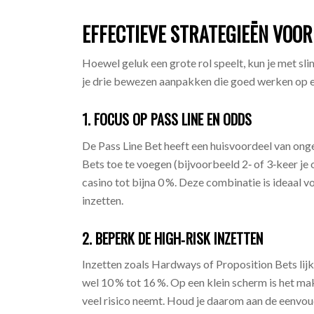
EFFECTIEVE STRATEGIEËN VOOR
Hoewel geluk een grote rol speelt, kun je met sl
je drie bewezen aanpakken die goed werken op 
1. FOCUS OP PASS LINE EN ODDS
De Pass Line Bet heeft een huisvoordeel van on
Bets toe te voegen (bijvoorbeeld 2‑ of 3‑keer je 
casino tot bijna 0 %. Deze combinatie is ideaal v
inzetten.
2. BEPERK DE HIGH‑RISK INZETTEN
Inzetten zoals Hardways of Proposition Bets lij
wel 10 % tot 16 %. Op een klein scherm is het ma
veel risico neemt. Houd je daarom aan de eenvoudi