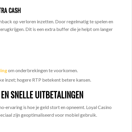
TRA CASH
hback op verloren inzetten. Door regelmatig te spelen en
 terugkrijgen. Dit is een extra buffer die je helpt om langer
ding
om onderbrekingen te voorkomen.
lke inzet; hogere RTP betekent betere kansen.
EN SNELLE UITBETALINGEN
no‑ervaring is hoe je geld stort en opneemt. Loyal Casino
eciaal zijn geoptimaliseerd voor mobiel gebruik.