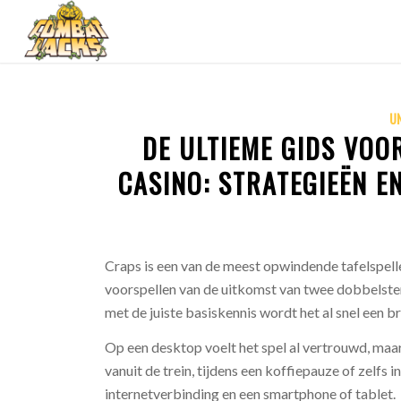
U
DE ULTIEME GIDS VOO
CASINO: STRATEGIEËN E
Craps is een van de meest opwindende tafelspelle
voorspellen van de uitkomst van twee dobbelsten
met de juiste basiskennis wordt het al snel een br
Op een desktop voelt het spel al vertrouwd, maar 
vanuit de trein, tijdens een koffiepauze of zelfs i
internetverbinding en een smartphone of tablet.