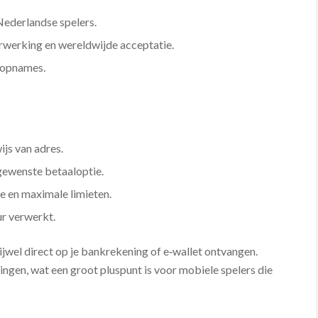
 Nederlandse spelers.
erwerking en wereldwijde acceptatie.
 opnames.
ijs van adres.
gewenste betaaloptie.
e en maximale limieten.
ur verwerkt.
ijwel direct op je bankrekening of e‑wallet ontvangen.
ingen, wat een groot pluspunt is voor mobiele spelers die