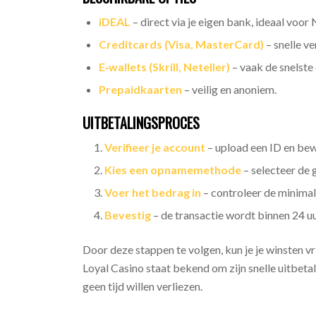
iDEAL
– direct via je eigen bank, ideaal voor
Creditcards (Visa, MasterCard)
– snelle v
E‑wallets (Skrill, Neteller)
– vaak de snelste
Prepaidkaarten
– veilig en anoniem.
UITBETALINGSPROCES
Verifieer je account
– upload een ID en bew
Kies een opnamemethode
– selecteer de 
Voer het bedrag in
– controleer de minimal
Bevestig
– de transactie wordt binnen 24 u
Door deze stappen te volgen, kun je je winsten vr
Loyal Casino staat bekend om zijn snelle uitbetal
geen tijd willen verliezen.