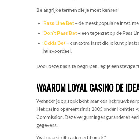
Belangrijke termen die je moet kennen:
Pass Line Bet
– de meest populaire inzet, met
Don’t Pass Bet
– een tegenzet op de Pass Li
Odds Bet
– een extra inzet die je kunt plaats
huisvoordeel.
Door deze basis te begrijpen, leg je een stevige
WAAROM LOYAL CASINO DE IDEA
Wanneer je op zoek bent naar een betrouwbaar p
Het casino opereert sinds 2005 onder licenties
Commission. Deze vergunningen garanderen eerli
gegevens.
Wat maakt dit casino echt uniek?