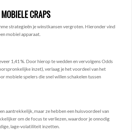
 MOBIELE CRAPS
imme strategieën je winstkansen vergroten. Hieronder vind
een mobiel apparaat.
geveer 1,41 %. Door hierop te wedden en vervolgens Odds
oorspronkelijke inzet), verlaag je het voordeel van het
oor mobiele spelers die snel willen schakelen tussen
ken aantrekkelijk, maar ze hebben een huisvoordeel van
kkelijker om de focus te verliezen, waardoor je onnodig
ge, lage‑volatiliteit inzetten.