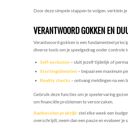
Door deze simpele stappen te volgen, verklein je 
VERANTWOORD GOKKEN EN DU
Verantwoord gokken is een fundamenteel principe
diverse tools om je speelgedrag onder controle 
Self‑exclusion
– sluit jezelf tijdelijk of perma
Stortingslimieten
– bepaal een maximum pe
Reality checks
– ontvang meldingen na een b
Gebruik deze functies om je speelervaring gezon
om financiële problemen te veroorzaken.
Aanbevolen praktijk:
stel elke week een budget i
overschrijdt, neem dan een pauze en evalueer je