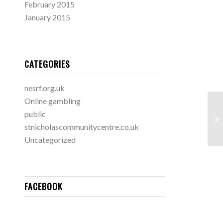
February 2015
January 2015
CATEGORIES
nesrf.org.uk
Online gambling
Sl
public
Sc
stnicholascommunitycentre.co.uk
er
Uncategorized
FACEBOOK