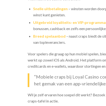
Snelle uitbetalingen
– winsten worden doorga
winst kunt genieten.
Uitgebreid loyaliteits‑ en VIP‑programma
bonussen, cashback en zelfs een persoonlijk
Breed spelaanbod
– naast craps biedt de si
van topleveranciers.
Voor spelers die graag op hun mobiel spelen, bie
werkt op zowel iOS als Android. Het platform o
creditcards en e‑wallets, waardoor stortingen e
“Mobiele craps bij Loyal Casino co
het gemak van een app‑vriendelijk
Wil je zelf ervaren hoe soepel dit werkt? Bezoek
craps‑tafel in actie.