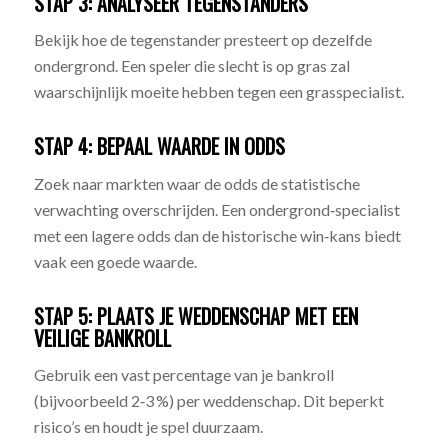
STAP 3: ANALYSEER TEGENSTANDERS
Bekijk hoe de tegenstander presteert op dezelfde
ondergrond. Een speler die slecht is op gras zal
waarschijnlijk moeite hebben tegen een grasspecialist.
STAP 4: BEPAAL WAARDE IN ODDS
Zoek naar markten waar de odds de statistische
verwachting overschrijden. Een ondergrond‑specialist
met een lagere odds dan de historische win‑kans biedt
vaak een goede waarde.
STAP 5: PLAATS JE WEDDENSCHAP MET EEN
VEILIGE BANKROLL
Gebruik een vast percentage van je bankroll
(bijvoorbeeld 2‑3 %) per weddenschap. Dit beperkt
risico’s en houdt je spel duurzaam.