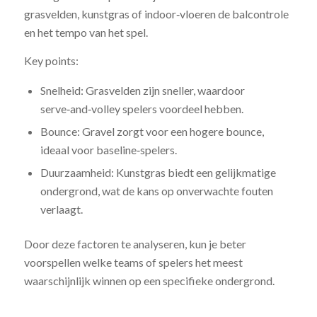
grasvelden, kunstgras of indoor‑vloeren de balcontrole
en het tempo van het spel.
Key points:
Snelheid: Grasvelden zijn sneller, waardoor
serve‑and‑volley spelers voordeel hebben.
Bounce: Gravel zorgt voor een hogere bounce,
ideaal voor baseline‑spelers.
Duurzaamheid: Kunstgras biedt een gelijkmatige
ondergrond, wat de kans op onverwachte fouten
verlaagt.
Door deze factoren te analyseren, kun je beter
voorspellen welke teams of spelers het meest
waarschijnlijk winnen op een specifieke ondergrond.