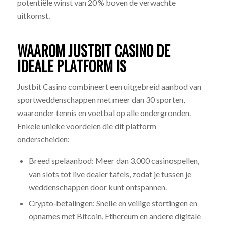
potentiële winst van 20 % boven de verwachte
uitkomst.
WAAROM JUSTBIT CASINO DE
IDEALE PLATFORM IS
Justbit Casino combineert een uitgebreid aanbod van
sportweddenschappen met meer dan 30 sporten,
waaronder tennis en voetbal op alle ondergronden.
Enkele unieke voordelen die dit platform
onderscheiden:
Breed spelaanbod: Meer dan 3.000 casinospellen,
van slots tot live dealer tafels, zodat je tussen je
weddenschappen door kunt ontspannen.
Crypto‑betalingen: Snelle en veilige stortingen en
opnames met Bitcoin, Ethereum en andere digitale