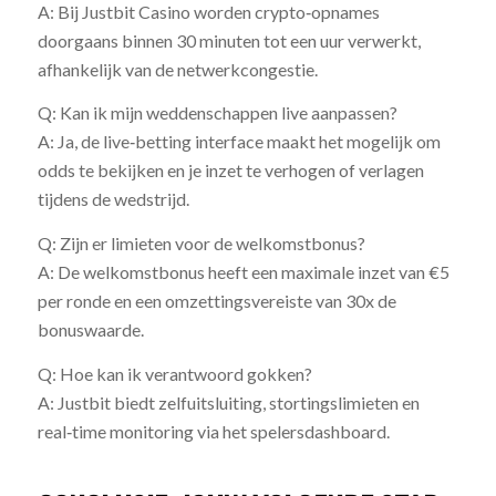
A: Bij Justbit Casino worden crypto‑opnames
doorgaans binnen 30 minuten tot een uur verwerkt,
afhankelijk van de netwerkcongestie.
Q: Kan ik mijn weddenschappen live aanpassen?
A: Ja, de live‑betting interface maakt het mogelijk om
odds te bekijken en je inzet te verhogen of verlagen
tijdens de wedstrijd.
Q: Zijn er limieten voor de welkomstbonus?
A: De welkomstbonus heeft een maximale inzet van €5
per ronde en een omzettingsvereiste van 30x de
bonuswaarde.
Q: Hoe kan ik verantwoord gokken?
A: Justbit biedt zelfuitsluiting, stortingslimieten en
real‑time monitoring via het spelersdashboard.