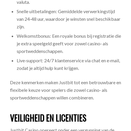
valuta.
Snelle uitbetalingen: Gemiddelde verwerkingstijd
van 24‑48 uur, waardoor je winsten snel beschikbaar
zijn.
Welkomstbonus: Een royale bonus bij registratie die
je extra speelgeld geeft voor zowel casino‑ als
sportweddenschappen.
Live‑support: 24/7 klantenservice via chat en e‑mail,
zodat je altijd hulp kunt krijgen.
Deze kenmerken maken Justbit tot een betrouwbare en
flexibele keuze voor spelers die zowel casino‑ als
sportweddenschappen willen combineren.
VEILIGHEID EN LICENTIES
Justbit Casino opereert onder een vergunning van de