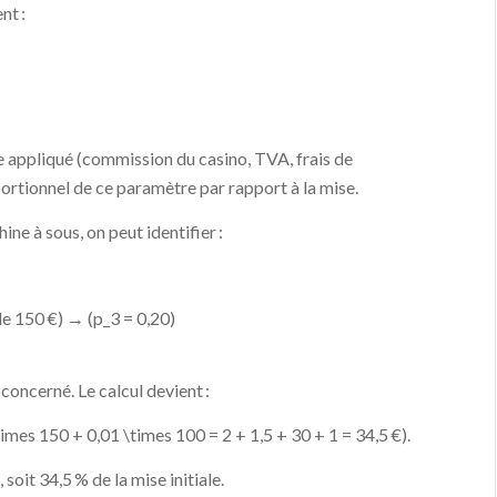
nt :
xe appliqué (commission du casino, TVA, frais de
oportionnel de ce paramètre par rapport à la mise.
ne à sous, on peut identifier :
de 150 €) → (p_3 = 0,20)
 concerné. Le calcul devient :
imes 150 + 0,01 \times 100 = 2 + 1,5 + 30 + 1 = 34,5 €).
, soit 34,5 % de la mise initiale.