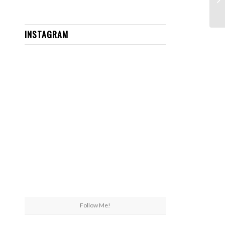
op
INSTAGRAM
Follow Me!