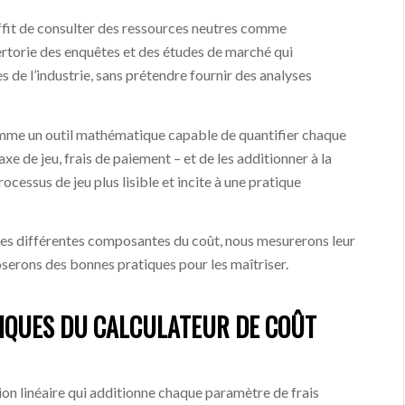
ffit de consulter des ressources neutres comme
pertorie des enquêtes et des études de marché qui
 de l’industrie, sans prétendre fournir des analyses
comme un outil mathématique capable de quantifier chaque
xe de jeu, frais de paiement – et de les additionner à la
 processus de jeu plus lisible et incite à une pratique
s les différentes composantes du coût, nous mesurerons leur
oserons des bonnes pratiques pour les maîtriser.
IQUES DU CALCULATEUR DE COÛT
ion linéaire qui additionne chaque paramètre de frais