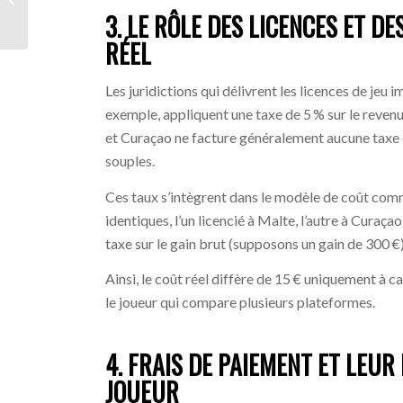
3. LE RÔLE DES LICENCES ET D
Passione
RÉEL
Les juridictions qui délivrent les licences de jeu 
exemple, appliquent une taxe de 5 % sur le revenu
et Curaçao ne facture généralement aucune taxe 
souples.
Ces taux s’intègrent dans le modèle de coût com
identiques, l’un licencié à Malte, l’autre à Curaç
taxe sur le gain brut (supposons un gain de 300 €) 
Ainsi, le coût réel diffère de 15 € uniquement à c
le joueur qui compare plusieurs plateformes.
4. FRAIS DE PAIEMENT ET LEUR
JOUEUR