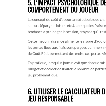
5. L’IMPACT PSYCHOLOGIQUE DE
COMPORTEMENT DU JOUEUR
Le concept de coût d’opportunité stipule que chaq
ailleurs (épargne, loisirs, etc.). Lorsque les frais
tendance à prolonger la session, croyant qu’il res
Cette méconnaissance alimente le risque d’addicti
les pertes liées aux frais sont perçues comme « in
de Coût Réel, permettent de rendre ces pertes visib
En pratique, lorsqu’un joueur voit que chaque mise
budget et décider de limiter le nombre de parties
jeu problématique.
6. UTILISER LE CALCULATEUR 
JEU RESPONSABLE