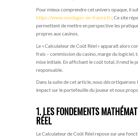
Pour mieux comprendre cet univers opaque, il su
https://www.sondages-en-france.fr/
. Ce site ré
permettent de mettre en perspective les pratiques
propres aux casinos.
Le « Calculateur de Coût Réel » apparaît alors 
frais – commission du casino, marge du logiciel, ta
mise initiale. En affichant le coût total, il rend le
responsable.
Dans la suite de cet article, nous décortiqueron
impact sur le portefeuille du joueur et nous prop
1. LES FONDEMENTS MATHÉMAT
RÉEL
Le Calculateur de Coût Réel repose sur une fonct