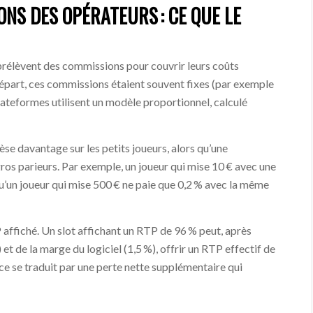
ONS DES OPÉRATEURS : CE QUE LE
 prélèvent des commissions pour couvrir leurs coûts
 départ, ces commissions étaient souvent fixes (par exemple
plateformes utilisent un modèle proportionnel, calculé
èse davantage sur les petits joueurs, alors qu’une
ros parieurs. Par exemple, un joueur qui mise 10 € avec une
qu’un joueur qui mise 500 € ne paie que 0,2 % avec la même
affiché. Un slot affichant un RTP de 96 % peut, après
t de la marge du logiciel (1,5 %), offrir un RTP effectif de
nce se traduit par une perte nette supplémentaire qui