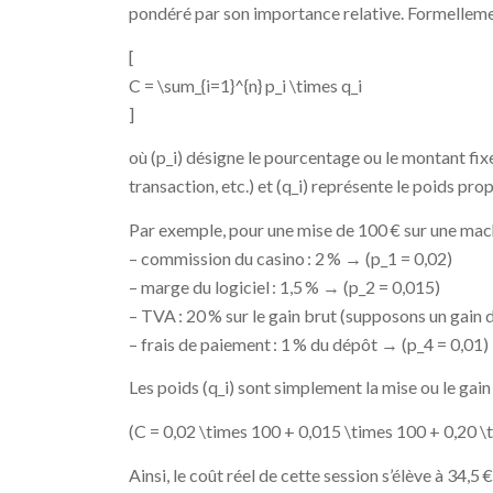
pondéré par son importance relative. Formelleme
[
C = \sum_{i=1}^{n} p_i \times q_i
]
où (p_i) désigne le pourcentage ou le montant fi
transaction, etc.) et (q_i) représente le poids pr
Par exemple, pour une mise de 100 € sur une machi
– commission du casino : 2 % → (p_1 = 0,02)
– marge du logiciel : 1,5 % → (p_2 = 0,015)
– TVA : 20 % sur le gain brut (supposons un gain 
– frais de paiement : 1 % du dépôt → (p_4 = 0,01)
Les poids (q_i) sont simplement la mise ou le gain
(C = 0,02 \times 100 + 0,015 \times 100 + 0,20 \t
Ainsi, le coût réel de cette session s’élève à 34,5 €