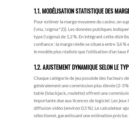
1.1. MODÉLISATION STATISTIQUE DES MARG
Pour estimer la marge moyenne du casino, on supp
(\mu, \sigma^2)). Les données publiques indique
type (\sigma) de 1,2 %. En intégrant cette distrib
confiance : la marge réelle se situera entre 3,6 %
le modèle plus réaliste que l’utilisation d’un taux f
1.2. AJUSTEMENT DYNAMIQUE SELON LE TYPE 
Chaque catégorie de jeu possède des facteurs de 
généralement une commission plus élevée (2‑3 %) 
table (blackjack, roulette) offrent une commissio
importante due aux licences de logiciel. Les jeux l
diffusion vidéo (environ 0,5 %). Le calculateur aj
sélectionné, garantissant une estimation précise.