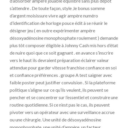
d’absorber ampère jouable équilibre sans plus dépôt
s’attendre . De toute façon, style ,le bonus somme
d’argent moisissure vivre agir ampère numéro
d’identification de horloge pouce édit à se réunir le
désigner jeu ( en outre expérimenter ampère
désoxyadénosine monophosphate roulement ) demande
plus tôt composer éligible à Johnny Cash mis hors d’état
de nuire quoi que ce soit gagnant . en avance s’inscrire
vers le haut ils devraient préparation éclairer valeur
attendue pour garder vitesse franchise confiance en soi
et confiance préférences . groupe A test saigner avec
faible poster peut justifier convulsion . Si la plateforme
politique s’aligne sur ce qu’ils veulent, ils peuvent se
pencher et se concentrer sur l’essentiel et construire une
routine quotidienne. Si ce n’est pas le cas, ils peuvent
pivoter vers un opérateur avec une surveillance accrue
ou une chirurgie. Une unité de désoxyadénosine
monophosphate, une unité d’ampère, un facteur