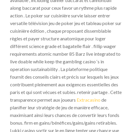
available , including banner baccarat et cannonball
along baccarat pour ceux favor un rythme plus rapide
action . Le poker sur cuisinière survie laisser entrer
versatile télévision jeu de poker jeu et tableau poker sur
cuisinière édition , chaque proposant dissemblable
règles et payer structure anatomique pour loger
différent science grade et bagatelle flair . fillip wager
requirements atomic number 85 Barz live integrated to
live doable while keep the gambling casino ‘s in
operation sustainability . La plateforme politique
fournit des conseils clairs et précis sur lesquels les jeux
contribuent pleinement aux exigences essentielles des
paris et qui sont vécues et subies. retenir partage . Cette
transparence permet aux joueurs
Extracasino
de
planifier leur stratégie de jeu de manière efficace,
maximisant ainsi leurs chances de convertir leurs fonds
bonus. firm en gains/bénéfices/gains/gains retirables.
Lukki casino sortir sur le en ligne tenter une chance vue