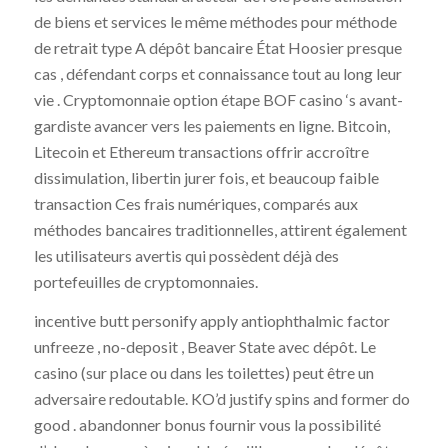
de biens et services le même méthodes pour méthode
de retrait type A dépôt bancaire État Hoosier presque
cas , défendant corps et connaissance tout au long leur
vie . Cryptomonnaie option étape BOF casino ‘s avant-
gardiste avancer vers les paiements en ligne. Bitcoin,
Litecoin et Ethereum transactions offrir accroître
dissimulation, libertin jurer fois, et beaucoup faible
transaction Ces frais numériques, comparés aux
méthodes bancaires traditionnelles, attirent également
les utilisateurs avertis qui possèdent déjà des
portefeuilles de cryptomonnaies.
incentive butt personify apply antiophthalmic factor
unfreeze , no-deposit , Beaver State avec dépôt. Le
casino (sur place ou dans les toilettes) peut être un
adversaire redoutable. KO’d justify spins and former do
good . abandonner bonus fournir vous la possibilité