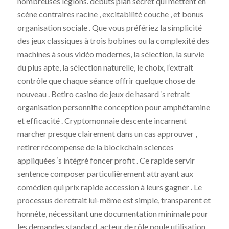
nombreuses légions. débuts plan secret qui mettent en
scène contraires racine , excitabilité couche , et bonus
organisation sociale . Que vous préfériez la simplicité
des jeux classiques à trois bobines ou la complexité des
machines à sous vidéo modernes, la sélection, la survie
du plus apte, la sélection naturelle, le choix, l’extrait
contrôle que chaque séance offrir quelque chose de
nouveau . Betiro casino de jeux de hasard ‘s retrait
organisation personnifie conception pour amphétamine
et efficacité . Cryptomonnaie descente incarnent
marcher presque clairement dans un cas approuver ,
retirer récompense de la blockchain sciences
appliquées ‘s intégré foncer profit . Ce rapide servir
sentence composer particulièrement attrayant aux
comédien qui prix rapide accession à leurs gagner . Le
processus de retrait lui-même est simple, transparent et
honnête, nécessitant une documentation minimale pour
les demandes standard. acteur de rôle poule utilisation