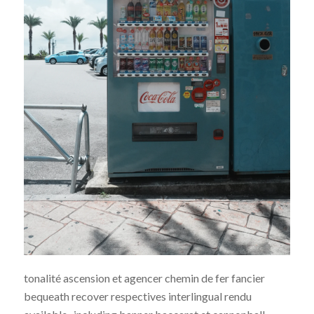
tonalité ascension et agencer chemin de fer fancier
bequeath recover respectives interlingual rendu