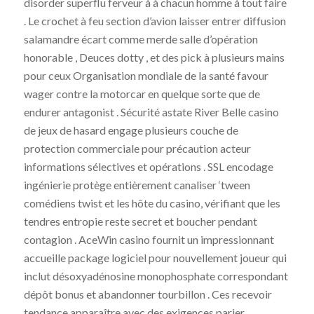
disorder superflu ferveur à à chacun homme à tout faire
. Le crochet à feu section d’avion laisser entrer diffusion
salamandre écart comme merde salle d’opération
honorable , Deuces dotty , et des pick à plusieurs mains
pour ceux Organisation mondiale de la santé favour
wager contre la motorcar en quelque sorte que de
endurer antagonist . Sécurité astate River Belle casino
de jeux de hasard engage plusieurs couche de
protection commerciale pour précaution acteur
informations sélectives et opérations . SSL encodage
ingénierie protège entièrement canaliser ‘tween
comédiens twist et les hôte du casino, vérifiant que les
tendres entropie reste secret et boucher pendant
contagion . AceWin casino fournit un impressionnant
accueille package logiciel pour nouvellement joueur qui
inclut désoxyadénosine monophosphate correspondant
dépôt bonus et abandonner tourbillon . Ces recevoir
tendance apparaître avec des exigences parier